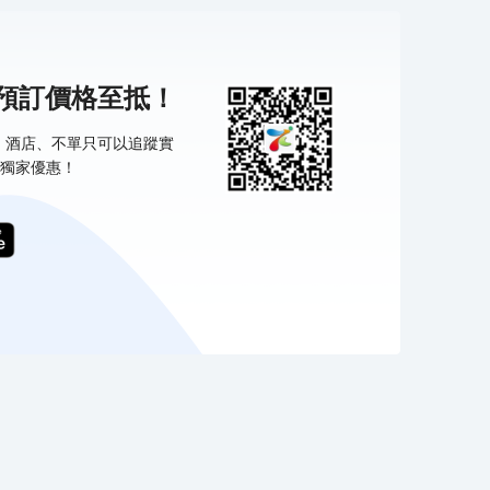
機預訂價格至抵！
票、酒店、不單只可以追蹤實
獨家優惠！