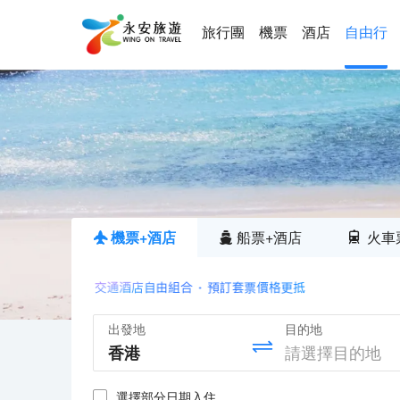
旅行團
機票
酒店
自由行
機票+酒店
船票+酒店
火車
出發地
目的地
選擇部分日期入住