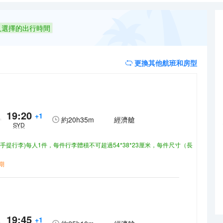
末 7:00 至 10:30。 特色服務/設施包括乾洗/洗衣服務、24 小時前台
家的舒適。提供備有淋浴設施的浴室。便利設施包括茶具/咖啡用具和熨斗
人選擇的出行時間
更換其他航班和房型
19:20
+1
約
20h35m
經濟艙
SYD
(手提行李)每人1件，每件行李體積不可超過54*38*23厘米，每件尺寸（長
期
19:45
+1