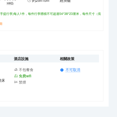
約
25h10m
經濟艙
HKG
(手提行李)每人1件，每件行李體積不可超過54*38*23厘米，每件尺寸（長
期
酒店設施
相關政策
不包餐食
不可取消
免費wifi
發床
禁煙