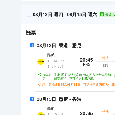
（收費）供應時間為：週一至週五 6:30 至 10:00，週
提供意式濃縮咖啡機和平板電視；您定能在旅途中找到
08月13日
週四
-
08月15日
週六
最多
機票
08月13日
香港
-
悉尼
1
酷航
轉機
20:45
TR983 32Q
HKG
SIN
TR014 789
行李規
香港-悉尼
成人:(寄艙行李)不包括行李限額。
定:
闊高總和）不可超過115厘米。
請注意抵達日期為
08月14日
，可選擇更改酒店入住日
08月15日
悉尼
-
香港
2
酷航
轉機
20:35
TR015 788