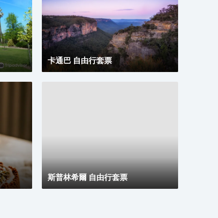
保持
風機
酒吧冰
服務
卡通巴 自由行套票
斯普林希爾 自由行套票