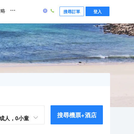
...
攻略
搜尋訂單
登入
搜尋機票+酒店
成人，
0
小童