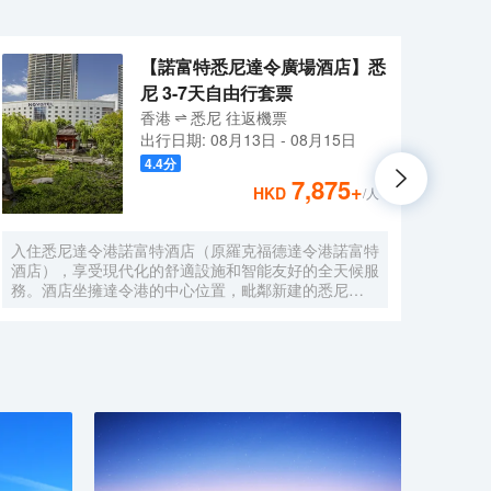
【諾富特悉尼達令廣場酒店】悉
尼 3-7天自由行套票
香港
悉尼
往返
機票
出行日期:
08月13日
-
08月15日
4.4
分
7,875
+
HKD
/人
入住悉尼達令港諾富特酒店（原羅克福德達令港諾富特
莫里
酒店），享受現代化的舒適設施和智能友好的全天候服
之遙
務。酒店坐擁達令港的中心位置，毗鄰新建的悉尼
店距離
ICC（會展中心），步行可至達令港城市廣場、中央商
英里
務區和唐人街。酒店擁有 230 間裝修一新客房，均配
意大
備可收看 Foxtel 頻道的純平電視、迷你酒吧、24 小時
精品
客房服務、雙頭淋浴和無線網絡，入住任何一間客房，
港，
都可享受到家一般的舒適體驗。
Mor
人的接
天早上
的歐
意大
間配