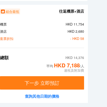
服務和行李寄存。酒店提供收費自助停車。 有 124 間空調客房
/熨衣板；而且每天提供客房服務。
往返機票+酒店
組合最抵
機票
HKD
11,754
酒店
HKD
2,680
套票折扣
- HKD
58
總額
HKD
14,376
HKD
7,188
平均
/人
連稅及附加費
下一步 立即預訂
查詢其他日期的價格