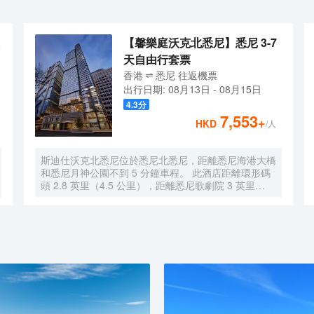
【馨樂庭沃克北悉尼】悉尼 3-7
天自由行套票
香港
悉尼
往返
機票
出行日期:
08月13日
-
08月15日
4.3
分
7,553
+
HKD
/人
斯迪仕沃克北悉尼位於悉尼北悉尼，距離悉尼海港大橋
和悉尼月神公園不到 5 分鐘車程。 此酒店距離環形碼
頭 2.8 英里（4.5 公里），距離悉尼歌劇院 3 英里
（4.9 公里）。 您可充分利用24 小時健身中心等度假
設施，此外還有免費 WiFi和禮賓服務等。 每天 7:00
至 11:30 提供收費的即點即煮早餐。 特色服務/設施包
括乾洗/洗衣服務、24 小時前台服務和行李寄存。 酒店
有 252 間客房，提供智能電視。您的加厚層卧床備有
羽絨被和高檔床上用品。提供免費無線網絡，方便您與
朋友保持聯繫；有線頻道可滿足您的娛樂需求。配備淋
浴設施的私人浴室提供大花灑淋浴噴頭和吹風機。