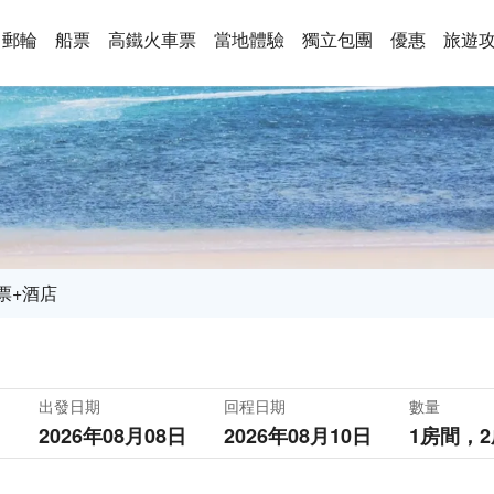
郵輪
船票
高鐵火車票
當地體驗
獨立包團
優惠
旅遊
票+酒店
出發日期
回程日期
數量
2026年08月08日
2026年08月10日
1房間，
2