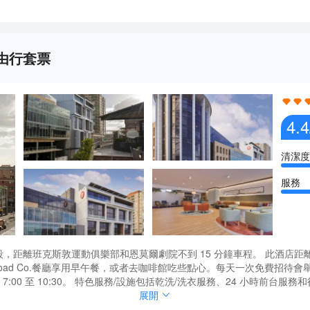
自由行套票
4.4
清潔度
服務
ey坐落於悉尼中心地段，距離班克斯敦運動俱樂部和恩莫爾劇院不到 15 分鐘車程。 此酒店
Marks Road Co.餐廳享用早午餐，或者去咖啡館吃些點心。每天一次免
末 7:00 至 10:30。 特色服務/設施包括乾洗/洗衣服務、24 小時前台
家的舒適。提供備有淋浴設施的浴室。便利設施包括茶具/咖啡用具和熨斗
ey坐落於悉尼中心地段，距離班克斯敦運動俱樂部和恩莫爾劇院不到 15 分鐘車程。 此酒店
展開
Marks Road Co.餐廳享用早午餐，或者去咖啡館吃些點心。每天一次免