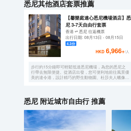
悉尼
其他酒店套票推薦
【馨樂庭連心悉尼機場酒店】悉
尼 3-7天自由行套票
香港
悉尼
往返
機票
出行日期:
08月13日
-
08月15日
4.3
分
6,966
+
HKD
/人
步行約15分鐘即可輕鬆抵達悉尼機場，為您的悉尼之
行帶去無限便捷。從酒店出發，您可便利地前往風景優
美的達令港，設計精巧的野生動物園、杜莎夫人蠟像館
及水族館均匯聚於此，助您盡享層次豐富的迷人景觀；
夜幕降臨，華燈初上時分，伴以輕柔的徐徐微風，您可
悠閒漫步於人來人往的達令港邊，眼觀穿梭於碼頭間的
各式船隻，肆意享受愜意的恬靜時光。 酒店外觀享有
悉尼
附近城市自由行 推薦
前衞的時尚設計感，明亮的玻璃窗錯落有致地鑲嵌於深
色牆身，晚間點亮的暖色燈光仿若為酒店披上了一件華
麗的霓裳，散發出無與倫比的迷人風韻。酒店內的陳設
裝潢以柔和的馬卡龍色系為基調，搭配舒適的休息區座
椅，旨在為您締造“家外之家”的温馨入住體驗。現代化
的客房均獨具匠心設計，兼具優良的私密性與實用性，