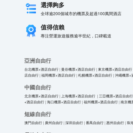
選擇夠多
全球逾200個城市的機票及超過100萬間酒店
值得信賴
專注營運旅遊服務逾半世紀，口碑載道
亞洲自由行
台北機票+酒店自由行
|
曼谷機票+酒店自由行
|
東京機票+酒店自由行
店自由行
|
福岡機票+酒店自由行
|
札幌機票+酒店自由行
|
沖繩機票+
中國自由行
北京機票+酒店自由行
|
上海機票+酒店自由行
|
三亞機票+酒店自由行
+酒店自由行
|
海口機票+酒店自由行
|
福州機票+酒店自由行
|
南京機
短線自由行
澳門自由行
|
廣州自由行
|
深圳自由行
|
番禺自由行
|
惠州自由行
|
珠