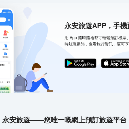
永安旅遊APP，手
用 App 隨時隨地都可輕鬆預訂機
時航班動態，查看旅行資訊，更可享
永安旅遊——您唯一嘅網上預訂旅遊平台