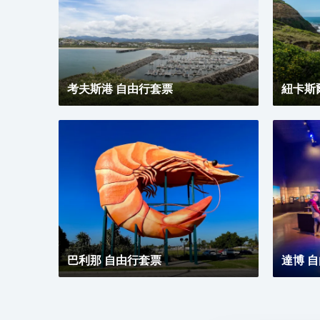
配備空調、液晶電視機、熨衣設施及精緻的傢俱，並設
有伴您安享酣暢睡眠的優質床品。 寬敞明麗的酒吧裝
潢考究，由天賦異稟的調酒師為您精心調製各式經典雞
尾酒，當色香味美的特色小食邂逅芳醇沁人的美酒佳
釀，助您度過嫻靜的午後時光。您可與至親好友歡聚一
堂，細細品嚐精美菜品在脣齒間的美妙滋味，伴以窗外
考夫斯港 自由行套票
飛機起降的開闊風景，讓您在品嚐美食的同時，可盡情
紐卡斯
感受與周邊曼妙景緻相融合的用餐體驗。
巴利那 自由行套票
達博 