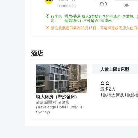
SYD
SIN
TR982 32Q
行李規
悉尼-香港
成人:(寄艙行李)不包括行李限額。
定:
闊高總和）不可超過115厘米。
請注意抵達日期為
08月16日
，可選擇更改酒店入住日
酒店
人數上限&床型
最多2人
1張特大床及1張沙
特大床房（帶沙發床）
赫茲威爾旅行者酒店
(Travelodge Hotel Hurstville
Sydney)