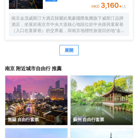
3,160
+
HKD
/人
南京金茂威斯汀大酒店隸屬於萬豪國際集團旗下威斯汀品牌
酒店，坐落於南京市中央大道核心地段位於中央路與童家巷
（入口在童家巷）的交界處，與南京地標性旅遊目的地“金陵
明珠”中國古代皇家園林湖泊僅存的江南皇家園林—玄武湖僅
一街之隔，是賓客商旅出行、休閒度假的理想之選
展開
南京
附近城市自由行 推薦
無錫 自由行套票
蘇州 自由行套票