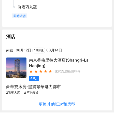
香港西九龍
即時確認
酒店
08月12日
08月14日
南京
1
間
2
晚
南京香格里拉大酒店
(Shangri-La
Nanjing)
玄武湖景區/雞鳴寺
4.8
分
豪華雙床房-盡覽繁華魅力都市
2張單人床
不包餐食
更換其他
班次
和房型