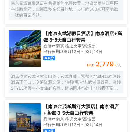
宴會及兩間380平方米多功能廳和500平方米的戶外草坪區
南京景楓萬豪酒店有着優越的地理位置，地處繁華的江寧區
域，則滿足賓客各種形式的會議及宴會需求。
科技商務區，毗鄰眾多企業目的地，步行約500米可至地鐵
一號線百家湖站。
【南京玄武湖假日酒店】南京酒店+高
鐵 3-5天自由行套票
香港
南京
往返
火車/高鐵票
出行日期:
08月12日
-
08月14日
4.6
分
2,779
+
HKD
/人
酒店位於玄武區紫金山麓，玄武湖畔，緊鄰的地鐵4號線位於
酒店正門口，交通資源充足；“金陵明珠”玄武湖風景區、金陵
STYLE浪漫中心文旅綜合體，情侶園步行約十分鐘即可到
達，菱洲生態親子樂園、古雞鳴寺賞櫻等人氣景點遍佈周
圍，您可輕鬆享受悠然假期，探索古都南京深厚的文化底藴
【南京金茂威斯汀大酒店】南京酒店
+高鐵 3-5天自由行套票
香港
南京
往返
火車/高鐵票
出行日期:
08月12日
-
08月14日
4.7
分