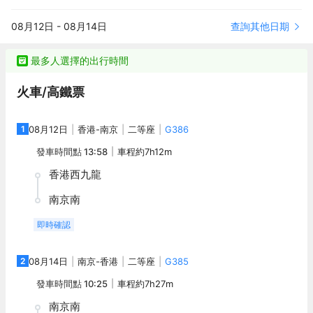
由“淮揚刀客”侯新慶坐鎮主理的江南灶中餐廳主營淮揚創意料理，是
套豪華客房和服務式公寓。於房內即可東眺紫金山、玄武湖、雞鳴
連續八年黑珍珠二鑽餐廳。位於酒店42樓的江南灶升級版餐廳“江南
寺山水景緻，南可飽覽都市璀璨風光，西望渺渺長江和濱江風光
查詢其他日期
08月12日
-
08月14日
灶·雲府” ，坐擁湖山美景，提供定製套餐和餐酒茶服務。
帶，北可將幕府山和閲江樓收入眼底。四個餐飲營業點各具特色，
由“淮揚刀客”侯新慶坐鎮主理的江南灶中餐廳主營淮揚創意料理，是
連續八年黑珍珠二鑽餐廳。位於酒店42樓的江南灶升級版餐廳“江南
最多人選擇的出行時間
灶·雲府” ，坐擁湖山美景，提供定製套餐和餐酒茶服務。
火車/高鐵票
1
08月12日
香港
-
南京
二等座
G386
發車時間點
13:58
車程約
7h12m
香港西九龍
南京南
即時確認
2
08月14日
南京
-
香港
二等座
G385
發車時間點
10:25
車程約
7h27m
南京南