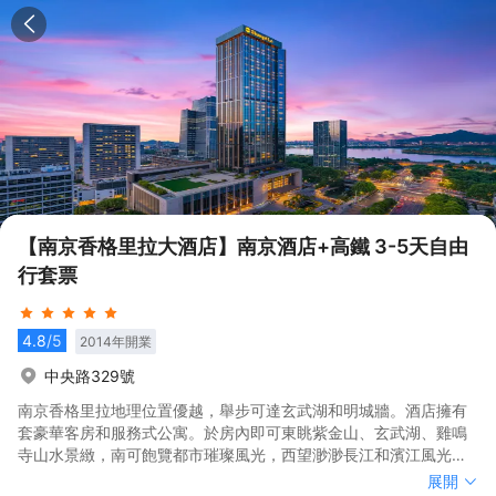
【南京香格里拉大酒店】南京酒店+高鐵 3-5天自由
行套票
4.8
/5
2014
年開業
中央路329號
南京香格里拉地理位置優越，舉步可達玄武湖和明城牆。酒店擁有
套豪華客房和服務式公寓。於房內即可東眺紫金山、玄武湖、雞鳴
寺山水景緻，南可飽覽都市璀璨風光，西望渺渺長江和濱江風光
帶，北可將幕府山和閲江樓收入眼底。四個餐飲營業點各具特色，
南京香格里拉地理位置優越，舉步可達玄武湖和明城牆。酒店擁有
展開