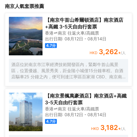
南京
人氣套票推薦
【南京牛首山希爾頓酒店】南京酒店
+高鐵 3-5天自由行套票
香港
南京
往返
火車/高鐵票
出行日期:
08月12日
-
08月14日
4.7
分
3,262
+
HKD
/人
酒店位於南京市江寧經濟技術開發區內，緊鄰牛首山風景
區，位置優越、風景秀美，距金陵小城僅15分鐘車程。自酒
店驅車25 分鐘之內，便可到達江寧區百家湖 CBD、南京南
站、及南京祿口國際機場等核心區域，尤其是對江浙滬的賓
客來說，又多了一處煥活身心的城市度假酒店。酒店整體設
計依託於牛首山自然景觀，強調典雅東方美學的同時融入現
【南京景楓萬豪酒店】南京酒店+高鐵
代環保概念，以輕盈空靈的設計為賓客打造純粹自然的出行
3-5天自由行套票
享受。酒店設有各類品味雅緻的客房，另有可供冥想的空
香港
南京
往返
火車/高鐵票
間。酒店配套設施不僅囊括了大堂吧、中餐廳、全日制餐
出行日期:
08月12日
-
08月14日
廳，以及提供清新自然菜餚的素食餐廳，更有全天候健身中
4.7
分
心、400平方米的兒童樂園、室內恒温泳池、兒童泳池及高
3,182
+
HKD
/人
温衝浪池等，助力家庭賓客盡享親子時光。1,350平方米無柱