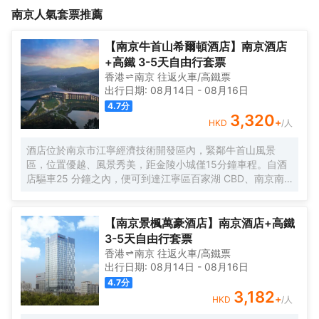
南京
人氣套票推薦
【南京牛首山希爾頓酒店】南京酒店
+高鐵 3-5天自由行套票
香港
南京
往返
火車/高鐵票
出行日期:
08月14日
-
08月16日
4.7
分
3,320
+
HKD
/人
酒店位於南京市江寧經濟技術開發區內，緊鄰牛首山風景
區，位置優越、風景秀美，距金陵小城僅15分鐘車程。自酒
店驅車25 分鐘之內，便可到達江寧區百家湖 CBD、南京南
站、及南京祿口國際機場等核心區域，尤其是對江浙滬的賓
客來說，又多了一處煥活身心的城市度假酒店。酒店整體設
計依託於牛首山自然景觀，強調典雅東方美學的同時融入現
【南京景楓萬豪酒店】南京酒店+高鐵
代環保概念，以輕盈空靈的設計為賓客打造純粹自然的出行
3-5天自由行套票
享受。酒店設有各類品味雅緻的客房，另有可供冥想的空
香港
南京
往返
火車/高鐵票
間。酒店配套設施不僅囊括了大堂吧、中餐廳、全日制餐
出行日期:
08月14日
-
08月16日
廳，以及提供清新自然菜餚的素食餐廳，更有全天候健身中
4.7
分
心、400平方米的兒童樂園、室內恒温泳池、兒童泳池及高
3,182
+
HKD
/人
温衝浪池等，助力家庭賓客盡享親子時光。1,350平方米無柱