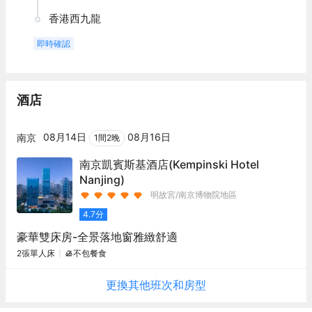
香港西九龍
即時確認
酒店
08月14日
08月16日
南京
1
間
2
晚
南京凱賓斯基酒店
(Kempinski Hotel
Nanjing)
明故宮/南京博物院地區
4.7
分
豪華雙床房-全景落地窗雅緻舒適
2張單人床
不包餐食
更換其他
班次
和房型