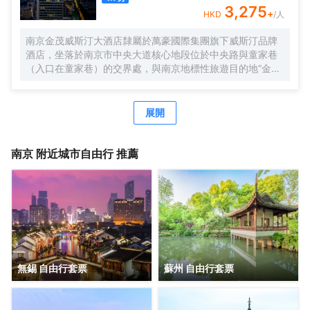
3,275
+
HKD
/人
南京金茂威斯汀大酒店隸屬於萬豪國際集團旗下威斯汀品牌
酒店，坐落於南京市中央大道核心地段位於中央路與童家巷
（入口在童家巷）的交界處，與南京地標性旅遊目的地“金陵
明珠”中國古代皇家園林湖泊僅存的江南皇家園林—玄武湖僅
一街之隔，是賓客商旅出行、休閒度假的理想之選
展開
南京
附近城市自由行 推薦
無錫 自由行套票
蘇州 自由行套票