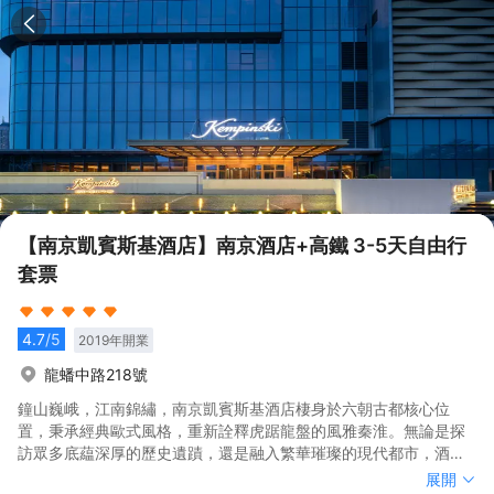
【南京凱賓斯基酒店】南京酒店+高鐵 3-5天自由行
套票
4.7
/5
2019
年開業
龍蟠中路218號
鐘山巍峨，江南錦繡，南京凱賓斯基酒店棲身於六朝古都核心位
置，秉承經典歐式風格，重新詮釋虎踞龍盤的風雅秦淮。無論是探
訪眾多底藴深厚的歷史遺蹟，還是融入繁華璀璨的現代都市，酒店
同時為文化行者及商務旅客提供理想的居停之所。
鐘山巍峨，江南錦繡，南京凱賓斯基酒店棲身於六朝古都核心位
展開