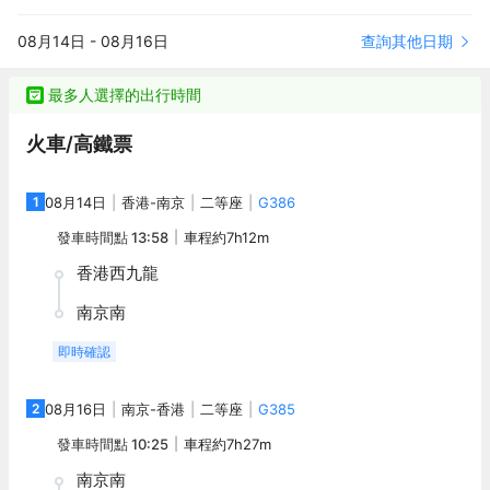
置，秉承經典歐式風格，重新詮釋虎踞龍盤的風雅秦淮。無論是探
訪眾多底藴深厚的歷史遺蹟，還是融入繁華璀璨的現代都市，酒店
查詢其他日期
08月14日
-
08月16日
同時為文化行者及商務旅客提供理想的居停之所。
最多人選擇的出行時間
火車/高鐵票
1
08月14日
香港
-
南京
二等座
G386
發車時間點
13:58
車程約
7h12m
香港西九龍
南京南
即時確認
2
08月16日
南京
-
香港
二等座
G385
發車時間點
10:25
車程約
7h27m
南京南