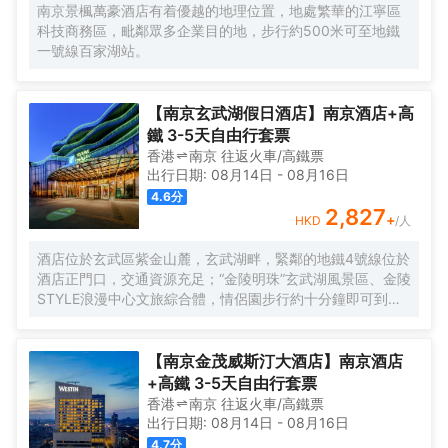
宴會及兩間380平方米多功能廳和500平方米的戶外草坪區
南京景楓萬豪酒店有着優越的地理位置，地處繁華的江寧區
域，則滿足賓客各種形式的會議及宴會需求。
科技商務區，毗鄰眾多企業目的地，步行約500米可至地鐵
一號線百家湖站。
【南京玄武湖假日酒店】南京酒店+高
鐵 3-5天自由行套票
香港
南京
往返
火車/高鐵票
出行日期:
08月14日
-
08月16日
4.6
分
2,827
+
HKD
/人
酒店位於玄武區紫金山麓，玄武湖畔，緊鄰的地鐵4號線位於
酒店正門口，交通資源充足；“金陵明珠”玄武湖風景區、金陵
STYLE浪漫中心文旅綜合體，情侶園步行約十分鐘即可到
達，菱洲生態親子樂園、古雞鳴寺賞櫻等人氣景點遍佈周
圍，您可輕鬆享受悠然假期，探索古都南京深厚的文化底藴
【南京金茂威斯汀大酒店】南京酒店
+高鐵 3-5天自由行套票
香港
南京
往返
火車/高鐵票
出行日期:
08月14日
-
08月16日
4.7
分