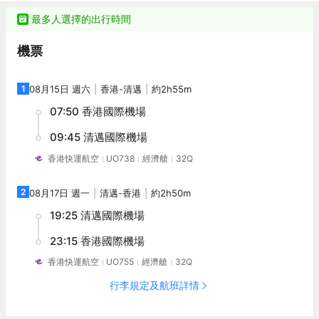
缸。閒暇時間在酒店的咖啡廳喝上一杯，必定是您休憩放鬆的好選
店對客房的裝飾十分考究，每間設施齊全的客房都配備有熨衣設
擇。
備、房內保險箱和空調。服務人員會提前為您準備好電熱水壺和咖
最多人選擇的出行時間
啡壺/茶壺，以滿足您的飲水需求。浴室配有拖鞋、24小時熱水和浴
缸。閒暇時間在酒店的咖啡廳喝上一杯，必定是您休憩放鬆的好選
機票
擇。
1
08月15日 週六
香港
-
清邁
約2h55m
07:50
香港國際機場
09:45
清邁國際機場
香港快運航空
UO738
經濟艙
32Q
2
08月17日 週一
清邁
-
香港
約2h50m
19:25
清邁國際機場
23:15
香港國際機場
香港快運航空
UO755
經濟艙
32Q
行李規定及航班詳情