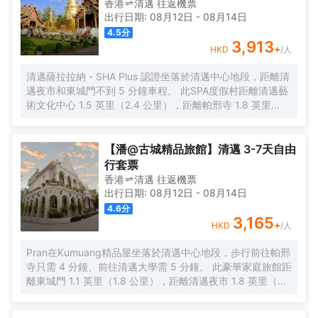
香港
清邁
往返
機票
出行日期:
08月12日
-
08月14日
4.5
分
3,913
+
HKD
/人
清邁薩拉拉納 - SHA Plus 認證坐落於清邁中心地段，距離清
邁夜市和東城門不到 5 分鐘車程。 此SPA度假村距離清邁藝
術文化中心 1.5 英里（2.4 公里），距離帕邢寺 1.8 英里
（2.9 公里）。 到全方位服務的 SPA 放鬆一下；在這裏，您
可以享受按摩和麪部護理。此度假村的其他設施包括免費
WiFi、禮賓服務和宴會廳。 您可以到餐廳享用一頓美餐，也
【潘@古城精品旅館】清邁 3-7天自由
可以待在房間裏，享受度假村的部分時段客房送餐服務。在
行套票
忙碌的一天後，不妨去酒吧/酒廊輕鬆一下。每天 7:00 至
香港
清邁
往返
機票
11:00 提供收費的全套早餐。 特色服務/設施包括豪華轎車或
出行日期:
08月12日
-
08月14日
公務車服務、電腦站點和大堂免費報紙。酒店提供免費自助
4.6
分
停車。 有 15 間空調客房提供迷你吧和DVD 播放器；您定能
3,165
+
HKD
/人
在旅途中找到家的舒適。帶有衞星頻道的平板電視可滿足您
的娛樂需求；同時提供免費無線網絡，方便您與朋友保持聯
Pran在Kumuang精品屋坐落於清邁中心地段，步行前往帕邢
繫。私人浴室提供免費洗浴用品和吹風機。便利設施包括電
寺只需 4 分鐘、前往清邁大學需 5 分鐘。 此豪華家庭旅館距
話，以及保險箱和書桌。
離東城門 1.1 英里（1.8 公里），距離清邁夜市 1.8 英里（3
公里）。 您可到屋頂露台欣賞美景，還可利用免費 WiFi和禮
賓服務等服務和設施。 在Pran在Kumuang精品屋，您可以