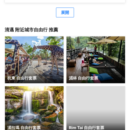
求一定會得到滿足。值得注意的是，部分客房浴室配有浴
務等。 特色服務/設施包括24 小時前台服務和行李寄存。 有
袍、毛巾或吹風機，為您提供便利。 高調開啟假期的美好一
63 間空調客房提供迷你吧和智能電視；您定能在旅途中找到
展開
天。在位於法漢的1卧室-平方米|帶1個獨立浴室，您可在早
家的舒適。提供免費無線網絡，方便您與朋友保持聯繫；衞
晨享用免費的美味早餐。無論白天還是晚上，您都可以隨時
星頻道可滿足您的娛樂需求。配備淋浴設施的私人浴室提供
從酒店的自助自動售貨機裏買到小零食。
吹風機和浴袍。便利設施包括電話，以及保險箱和書桌。
清邁
附近城市自由行 推薦
杭東 自由行套票
湄林 自由行套票
湄拉瑪 自由行套票
Rim Tai 自由行套票