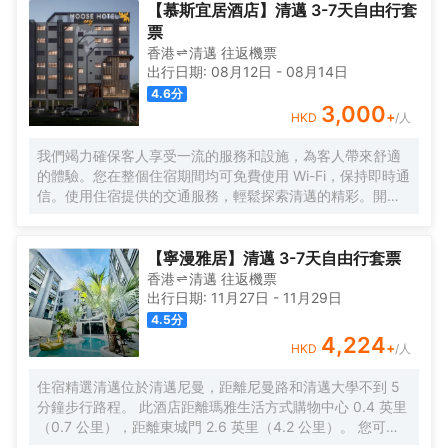
去餐廳享用美餐。每日 8:30 至 11:00 提供免費的當地美食
【慕斯宜居酒店】清邁 3-7天自由行套
早餐。 前台只在規定時段有服務人員值班。 有 4 間空調客
票
房提供液晶電視；您定能在旅途中找到家的舒適。您的精選
香港
清邁
往返
機票
舒適床墊卧床備有羽絨被和高檔床上用品。提供免費無線網
出行日期:
08月12日
-
08月14日
絡，方便您與朋友保持聯繫；有線頻道可滿足您的娛樂需
4.6
分
求。浴室提供獨立的浴缸和淋浴，配有大花灑淋浴噴頭和吹
3,000
+
HKD
/人
風機。
我們竭力確保客人享受一流的服務和設施，為客人帶來舒適
的體驗。您在整個住宿期間均可免費使用 Wi-Fi，保持即時通
信。使用住宿提供的交通服務，輕鬆探索清邁的精彩。開車
前來的旅客可享受免費停車。通過前台提供的禮賓服務，輕
鬆計劃您的日常活動，滿足您的旅行需求。如果您想體驗當
地的熱門娛樂活動，住宿的票務服務可以為您提供幫助。入
【寧漫雅居】清邁 3-7天自由行套票
住位於法漢的1卧室-平方米|帶1個獨立浴室，無需大包小
香港
清邁
往返
機票
包，洗衣服務可確保您的衣服保持乾淨清新。需要放鬆一下
出行日期:
11月27日
-
11月29日
嗎？您的客房可提供客房送餐服務，讓您的入住更加舒適愉
4.5
分
快。 請注意，為確保所有客人能夠享受更新鮮的空氣，住宿
4,224
+
HKD
/人
內嚴禁吸煙。每間客房均以舒適為宗旨，提供一系列設施服
務，讓您享受靜謐的睡眠，同時確保您的舒適度。 部分客房
住宿精選清邁位於清邁尼曼，距離尼曼路和清邁大學不到 5
提供空調或寢具用品，以確保您的舒適和便利。 部分精選客
分鐘步行路程。 此酒店距離瑪雅生活方式購物中心 0.4 英里
房配有室內視頻流媒體、每日報紙或電視，以確保為客人提
（0.7 公里），距離東城門 2.6 英里（4.2 公里）。 您可充
供娛樂。 部分客房配備了沖泡咖啡或茶的器具，您的飲用需
分利用室外游泳池等度假設施，此外還有免費 WiFi和禮賓服