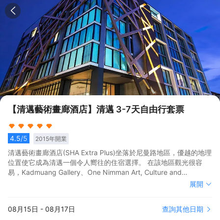
【清邁藝術畫廊酒店】清邁 3-7天自由行套票
4.5
/5
2015
年開業
清邁藝術畫廊酒店(SHA Extra Plus)坐落於尼曼路地區，優越的地理
位置使它成為清邁一個令人嚮往的住宿選擇。 在該地區觀光很容
易，Kadmuang Gallery、One Nimman Art, Culture and
Contemporary Art Center和阿瑞賽泰式按摩館都在酒店附近。 酒
清邁藝術畫廊酒店(SHA Extra Plus)坐落於尼曼路地區，優越的地理
展開
店對客房的裝飾十分考究，每間設施齊全的客房都配備有熨衣設
位置使它成為清邁一個令人嚮往的住宿選擇。 在該地區觀光很容
備、房內保險箱和空調。服務人員會提前為您準備好電熱水壺和咖
易，Kadmuang Gallery、One Nimman Art, Culture and
查詢其他日期
08月15日
-
08月17日
啡壺/茶壺，以滿足您的飲水需求。浴室配有拖鞋、24小時熱水和浴
Contemporary Art Center和阿瑞賽泰式按摩館都在酒店附近。 酒