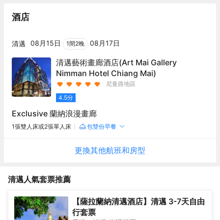
酒店
08月15日
08月17日
清邁
1
間
2
晚
清邁藝術畫廊酒店
(Art Mai Gallery
Nimman Hotel Chiang Mai)
尼曼路地區
4.5
分
Exclusive 蘭納浪漫畫廊
1張雙人床或2張單人床
包雙份早餐
更換其他
航班
和房型
清邁
人氣套票推薦
【薩拉蘭納清邁酒店】清邁 3-7天自由
行套票