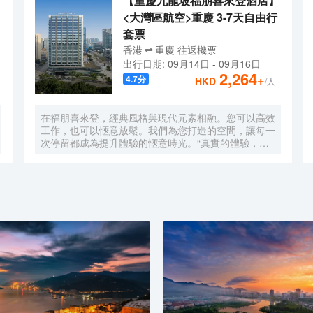
【重慶九龍坡福朋喜來登酒店】
<大灣區航空>重慶 3-7天自由行
套票
香港
重慶
往返
機票
出行日期:
09月14日
-
09月16日
2,264
+
4.7
分
HKD
/人
在福朋喜來登，經典風格與現代元素相融。您可以高效
工作，也可以愜意放鬆。我們為您打造的空間，讓每一
次停留都成為提升體驗的愜意時光。“真實的體驗，簡
單的樂趣”，強調為現代旅行者提供輕鬆無壓力、物有
所值的住宿體驗。