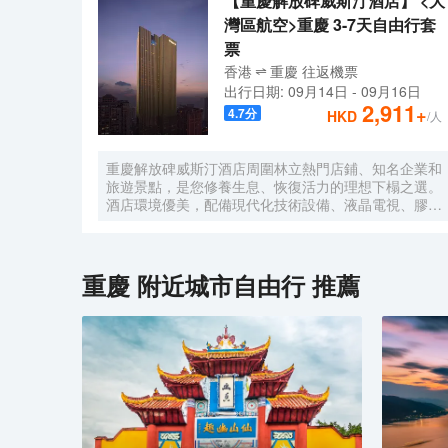
【重慶解放碑威斯汀酒店】 <大
灣區航空>重慶 3-7天自由行套
票
香港
重慶
往返
機票
出行日期:
09月14日
-
09月16日
2,911
+
4.7
分
HKD
/人
重慶解放碑威斯汀酒店周圍林立熱門店鋪、知名企業和
旅遊景點，是您修養生息、恢復活力的理想下榻之選。
酒店環境優美，配備現代化技術設備、液晶電視、膠囊
咖啡機、套房配備戴森吹風機、高速 Wi-Fi 和特色天夢
之床，宛如繁華都市之中的安逸綠洲。
重慶
附近城市自由行 推薦