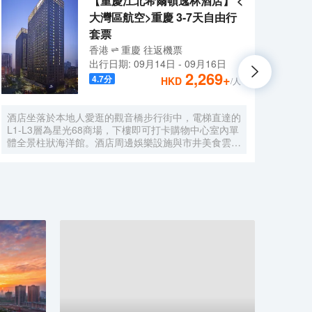
【重慶江北希爾頓逸林酒店】 <
大灣區航空>重慶 3-7天自由行
套票
香港
重慶
往返
機票
出行日期:
09月14日
-
09月16日
2,269
+
4.7
分
HKD
/人
酒店坐落於本地人愛逛的觀音橋步行街中，電梯直達的
酒店
L1-L3層為星光68商場，下樓即可打卡購物中心室內單
繞，
體全景柱狀海洋館。酒店周邊娛樂設施與市井美食雲
舒適
集，毗鄰必吃榜叁步梯火鍋、朱光玉火鍋，本地人氣商
景，
場北城天街、本地美食街及酒吧街-九街，文藝打卡點
酒廊
北倉文創園，是繁華鬧市的靜謐下榻之選，亦可同時感
柱式
受本地市井與時尚都會的穿越樂趣。
頂花