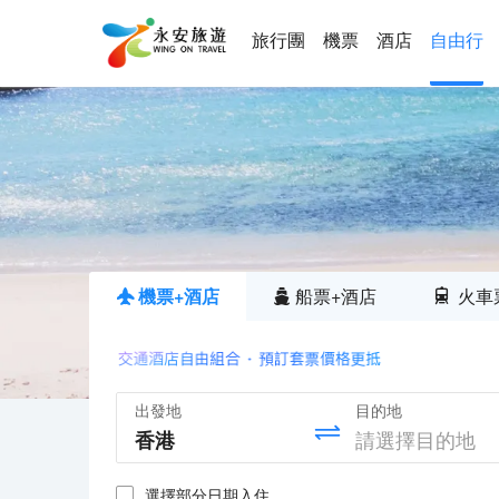
旅行團
機票
酒店
自由行
機票+酒店
船票+酒店
火車
出發地
目的地
選擇部分日期入住