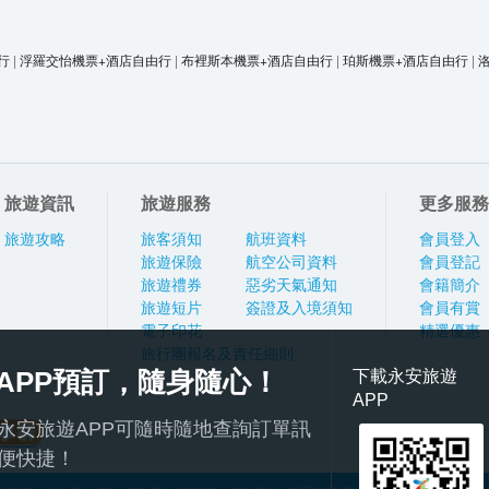
行
|
浮羅交怡機票+酒店自由行
|
布裡斯本機票+酒店自由行
|
珀斯機票+酒店自由行
|
旅遊資訊
旅遊服務
更多服務
旅遊攻略
旅客須知
航班資料
會員登入
旅遊保險
航空公司資料
會員登記
旅遊禮券
惡劣天氣通知
會籍簡介
旅遊短片
簽證及入境須知
會員有賞
電子印花
精選優惠
旅行團報名及責任細則
APP預訂，隨身隨心！
下載永安旅遊
APP
永安旅遊APP可隨時隨地查詢訂單訊
便快捷！