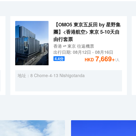
吹風機的客房浴室是不錯的選擇。</br>酒店休閒區提供了各類設施，
【OMO5 東京五反田 by 星野集
團】<香港航空> 東京 5-10天自
由行套票
香港
東京
往返
機票
出行日期:
08月12日
-
08月16日
7,669
+
4.4
分
HKD
/人
地址：8 Chome-4-13 Nishigotanda