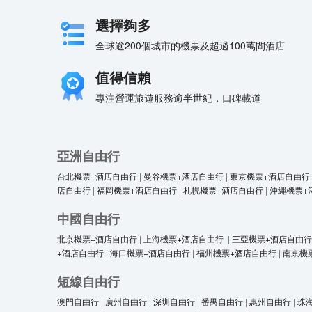
選擇夠多
全球逾200個城市的機票及超過100萬間酒店
值得信賴
專注營運旅遊服務逾半世紀，口碑載道
亞洲自由行
台北機票+酒店自由行
|
曼谷機票+酒店自由行
|
東京機票+酒店自由行
店自由行
|
福岡機票+酒店自由行
|
札幌機票+酒店自由行
|
沖繩機票+
中國自由行
北京機票+酒店自由行
|
上海機票+酒店自由行
|
三亞機票+酒店自由行
+酒店自由行
|
海口機票+酒店自由行
|
福州機票+酒店自由行
|
南京機
短線自由行
澳門自由行
|
廣州自由行
|
深圳自由行
|
番禺自由行
|
惠州自由行
|
珠