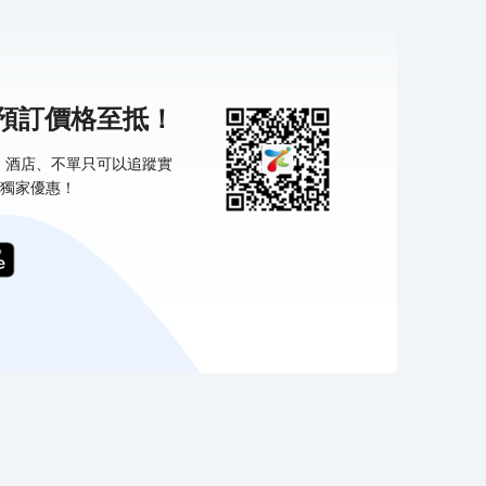
機預訂價格至抵！
票、酒店、不單只可以追蹤實
獨家優惠！