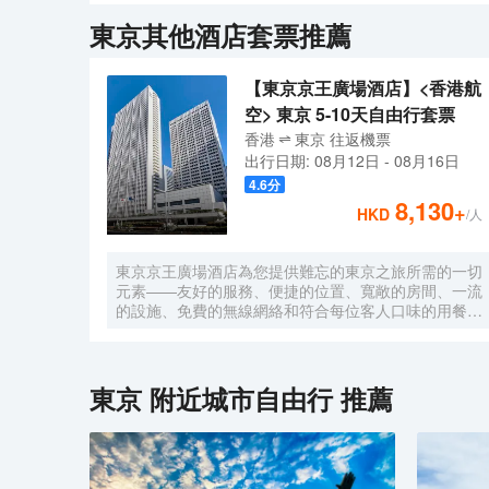
若您在忙碌的一天後想在自己的客房內放鬆，提供拖鞋和
東京
其他酒店套票推薦
務，為下榻至此的您提供最貼心的行程安排。
【東京京王廣場酒店】<香港航
空> 東京 5-10天自由行套票
香港
東京
往返
機票
出行日期:
08月12日
-
08月16日
4.6
分
8,130
+
HKD
/人
東京京王廣場酒店為您提供難忘的東京之旅所需的一切
元素——友好的服務、便捷的位置、寬敞的房間、一流
的設施、免費的無線網絡和符合每位客人口味的用餐選
擇。您可在空中酒廊邊品酒邊欣賞動感大都市的壯麗景
色，或在您自己的房間享受舒適。酒店的客房旨在滿足
每位客人的住宿需求。
東京
附近城市自由行 推薦