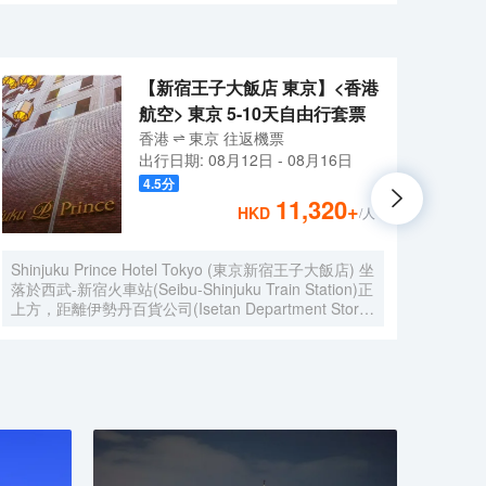
您可以在這裏舒緩身心壓力。酒店設有24小時前台諮詢服
【新宿王子大飯店 東京】<香港
航空> 東京 5-10天自由行套票
香港
東京
往返
機票
出行日期:
08月12日
-
08月16日
4.5
分
11,320
+
HKD
/人
Shinjuku Prince Hotel Tokyo (東京新宿王子大飯店) 坐
星野
落於西武-新宿火車站(Seibu-Shinjuku Train Station)正
離皇居
上方，距離伊勢丹百貨公司(Isetan Department Store)
交叉口
僅650米，距離新宿御苑花園(Shinjuku Gyoen
（5.
Garden)1公里。酒店地理位置優越，周邊交通便捷，
早餐。
可讓您在5分鐘內直達涉谷和原宿地區。 酒店客房採用
和行李
現代風格設計，為您提供舒適温馨的雅居空間。所有客
定能
房均配有全套傢俱、先進設施和友好的客房服務，能夠
人浴
滿足您住宿期間的一切需求。為了給你帶來更多便利，
書桌
酒店還設有24小時前台，可提供安排按摩服務和行李
寄存等服務。值得一提的是，酒店25樓設有一間享有
城市全景的日本餐廳，供應創意日本料理並設有酒吧，