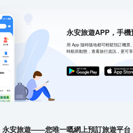
永安旅遊APP，手
用 App 隨時隨地都可輕鬆預訂機
時航班動態，查看旅行資訊，更可享
永安旅遊——您唯一嘅網上預訂旅遊平台