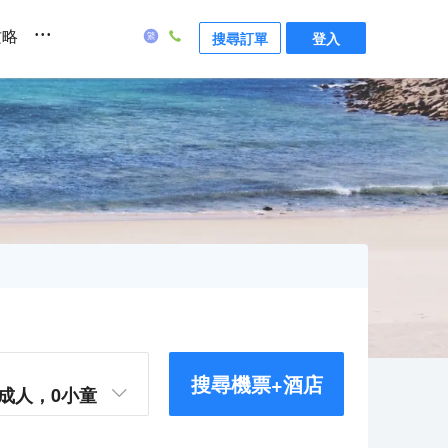
...
攻略
搜尋訂單
登入
搜尋機票+酒店
成人，
0
小童