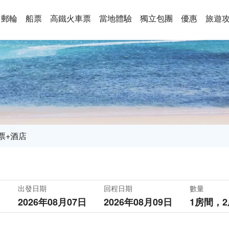
郵輪
船票
高鐵火車票
當地體驗
獨立包團
優惠
旅遊
票+酒店
出發日期
回程日期
數量
2026年08月07日
2026年08月09日
1房間，
2