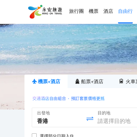
旅行團
機票
酒店
自由行
機票+酒店
船票+酒店
火車
出發地
目的地
選擇部分日期入住