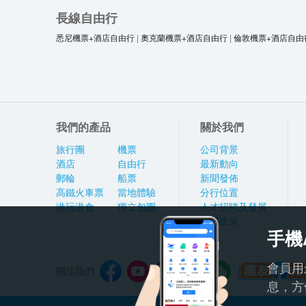
長線自由行
悉尼機票+酒店自由行
|
奧克蘭機票+酒店自由行
|
倫敦機票+酒店自由
我們的產品
關於我們
旅行團
機票
公司背景
酒店
自由行
最新動向
郵輪
船票
新聞發佈
高鐵火車票
當地體驗
分行位置
港玩港食
獨立包團
人才招聘及發展
私隱政策
手機
會員用
關注我們
息，方