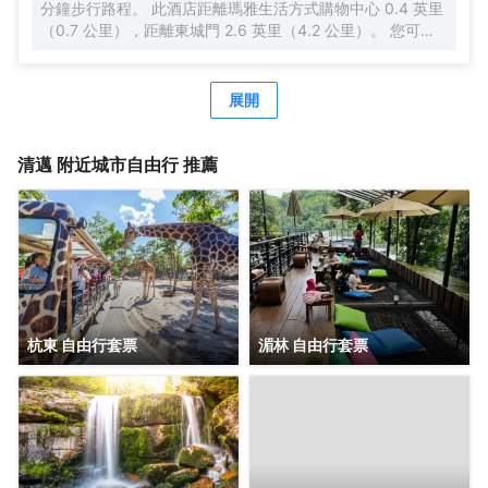
分鐘步行路程。 此酒店距離瑪雅生活方式購物中心 0.4 英里
房配有室內視頻流媒體、每日報紙或電視，以確保為客人提
（0.7 公里），距離東城門 2.6 英里（4.2 公里）。 您可充
供娛樂。 部分客房配備了沖泡咖啡或茶的器具，您的飲用需
分利用室外游泳池等度假設施，此外還有免費 WiFi和禮賓服
求一定會得到滿足。值得注意的是，部分客房浴室配有浴
務等。 特色服務/設施包括24 小時前台服務和行李寄存。 有
袍、毛巾或吹風機，為您提供便利。 高調開啟假期的美好一
63 間空調客房提供迷你吧和智能電視；您定能在旅途中找到
展開
天。在位於法漢的1卧室-平方米|帶1個獨立浴室，您可在早
家的舒適。提供免費無線網絡，方便您與朋友保持聯繫；衞
晨享用免費的美味早餐。無論白天還是晚上，您都可以隨時
星頻道可滿足您的娛樂需求。配備淋浴設施的私人浴室提供
從酒店的自助自動售貨機裏買到小零食。
吹風機和浴袍。便利設施包括電話，以及保險箱和書桌。
清邁
附近城市自由行 推薦
杭東 自由行套票
湄林 自由行套票