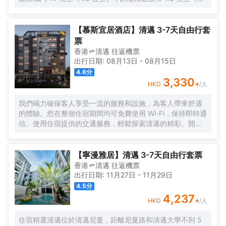
公里）。 您可到屋頂露台欣賞美景，還可利用免費 WiFi和禮
賓服務等服務和設施。 在Pran在Kumuang精品屋，您可以
去餐廳享用美餐。每日 8:30 至 11:00 提供免費的當地美食
【慕斯宜居酒店】清邁 3-7天自由行套
早餐。 前台只在規定時段有服務人員值班。 有 4 間空調客
票
房提供液晶電視；您定能在旅途中找到家的舒適。您的精選
香港
清邁
往返
機票
舒適床墊卧床備有羽絨被和高檔床上用品。提供免費無線網
出行日期:
08月13日
-
08月15日
絡，方便您與朋友保持聯繫；有線頻道可滿足您的娛樂需
4.6
分
求。浴室提供獨立的浴缸和淋浴，配有大花灑淋浴噴頭和吹
3,330
+
HKD
/人
風機。
我們竭力確保客人享受一流的服務和設施，為客人帶來舒適
的體驗。您在整個住宿期間均可免費使用 Wi-Fi，保持即時通
信。使用住宿提供的交通服務，輕鬆探索清邁的精彩。開車
前來的旅客可享受免費停車。通過前台提供的禮賓服務，輕
鬆計劃您的日常活動，滿足您的旅行需求。如果您想體驗當
地的熱門娛樂活動，住宿的票務服務可以為您提供幫助。入
【寧漫雅居】清邁 3-7天自由行套票
住位於法漢的1卧室-平方米|帶1個獨立浴室，無需大包小
香港
清邁
往返
機票
包，洗衣服務可確保您的衣服保持乾淨清新。需要放鬆一下
出行日期:
11月27日
-
11月29日
嗎？您的客房可提供客房送餐服務，讓您的入住更加舒適愉
4.5
分
快。 請注意，為確保所有客人能夠享受更新鮮的空氣，住宿
4,237
+
HKD
/人
內嚴禁吸煙。每間客房均以舒適為宗旨，提供一系列設施服
務，讓您享受靜謐的睡眠，同時確保您的舒適度。 部分客房
住宿精選清邁位於清邁尼曼，距離尼曼路和清邁大學不到 5
提供空調或寢具用品，以確保您的舒適和便利。 部分精選客