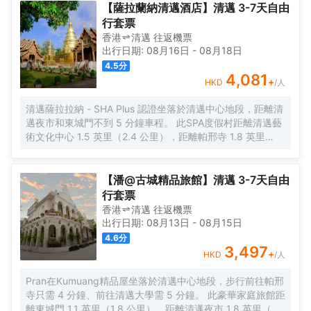
健康幸福感。外國旅客可以通過多國語言工作人員瞭解當地風土人
【薩拉蘭納清邁酒店】清邁 3-7天自由
情的相關信息。
行套票
香港
清邁
往返
機票
出行日期:
08月16日
-
08月18日
4.5
分
4,081
+
HKD
/人
清邁薩拉拉納 - SHA Plus 認證坐落於清邁中心地段，距離清
邁夜市和東城門不到 5 分鐘車程。 此SPA度假村距離清邁藝
術文化中心 1.5 英里（2.4 公里），距離帕邢寺 1.8 英里
（2.9 公里）。 到全方位服務的 SPA 放鬆一下；在這裏，您
可以享受按摩和麪部護理。此度假村的其他設施包括免費
WiFi、禮賓服務和宴會廳。 您可以到餐廳享用一頓美餐，也
【潘@古城精品旅館】清邁 3-7天自由
可以待在房間裏，享受度假村的部分時段客房送餐服務。在
行套票
忙碌的一天後，不妨去酒吧/酒廊輕鬆一下。每天 7:00 至
香港
清邁
往返
機票
11:00 提供收費的全套早餐。 特色服務/設施包括豪華轎車或
出行日期:
08月13日
-
08月15日
公務車服務、電腦站點和大堂免費報紙。酒店提供免費自助
4.6
分
停車。 有 15 間空調客房提供迷你吧和DVD 播放器；您定能
3,497
+
HKD
/人
在旅途中找到家的舒適。帶有衞星頻道的平板電視可滿足您
的娛樂需求；同時提供免費無線網絡，方便您與朋友保持聯
Pran在Kumuang精品屋坐落於清邁中心地段，步行前往帕邢
繫。私人浴室提供免費洗浴用品和吹風機。便利設施包括電
寺只需 4 分鐘、前往清邁大學需 5 分鐘。 此豪華家庭旅館距
話，以及保險箱和書桌。
離東城門 1.1 英里（1.8 公里），距離清邁夜市 1.8 英里（3