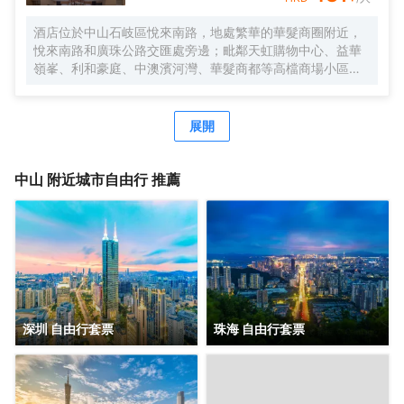
酒店位於中山石岐區悅來南路，地處繁華的華髮商圈附近，
悅來南路和廣珠公路交匯處旁邊；毗鄰天虹購物中心、益華
嶺峯、利和豪庭、中澳濱河灣、華髮商都等高檔商場小區及
寫字樓，地理位置優越。酒店周邊配套完善，銀行、美食
街、步行街、娛樂棋牌一應俱全；著名景點有岐江公園、孫
文西步行街、孫中山故居、詹園、金鐘湖公園等；酒店周邊
展開
交通便利，京珠、東線、西線高速出入口約15分鐘車程，距
離中山北站、中山站約15分鐘車程；是您商務，會展，旅
遊，休閒購物，親朋好友接待的上佳選擇。 酒店擁有逸緻客
中山
附近城市自由行 推薦
房、配套湘廚中國菜館、行政會議室、晏語餐吧、咖啡吧、
傢俱展廳、商務中心、健身房、自助洗衣房、停車場等設
施；酒店所有區域WIFI全覆蓋，高速光纖寬帶免費使用。酒
店客房將摩登元素融入東方美學場景，提供貼心管家式服
務，打造城市中的世外桃源，在繁華世間尋求片刻寧靜，感
受歷史文化名城宜居中山的魅力，打造優雅尊貴、便捷超值
的旅居體驗。 酒店由後客酒店管理公司管理服務，旗下擁有
特高商務、後客商旅、後客智慧、微酒店品牌，致力於為商
深圳 自由行套票
珠海 自由行套票
旅人羣提供獨具個性的居住和服務體驗，呈現出更加多元化
的精品酒店選擇。