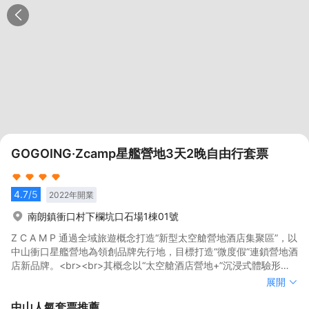
GOGOING·Zcamp星艦營地3天2晚自由行套票
4.7
/5
2022
年開業
南朗鎮衝口村下欄坑口石場1棟01號
Z C A M P 通過全域旅遊概念打造“新型太空艙營地酒店集聚區”，以
中山衝口星艦營地為領創品牌先行地，目標打造“微度假”連鎖營地酒
店新品牌。<br><br>其概念以“太空艙酒店營地+”沉浸式體驗形式
因地制宜開發營地酒店+自然教育、農耕體驗、地方文化體驗
Z C A M P 通過全域旅遊概念打造“新型太空艙營地酒店集聚區”，以
展開
等“NEW Lifestyle”場景帶動微度假。滿足遊客多元化個性化需求。
中山衝口星艦營地為領創品牌先行地，目標打造“微度假”連鎖營地酒
中山
人氣套票推薦
致力於打造“太空艙酒店營地+N”微度假體驗方式。同時，以中山市
店新品牌。<br><br>其概念以“太空艙酒店營地+”沉浸式體驗形式