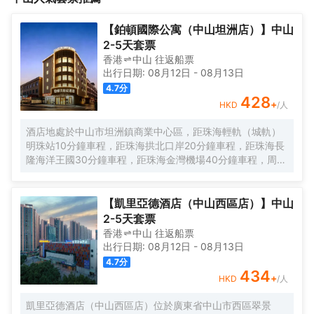
之野露營地服務有限公司為經營主體的 ZCAMP團隊針對文旅項目
因地制宜開發營地酒店+自然教育、農耕體驗、地方文化體驗
開發運營過程中存在的普遍性痛點難題，如景區住宿配套、度假酒
等“NEW Lifestyle”場景帶動微度假。滿足遊客多元化個性化需求。
【鉑頓國際公寓（中山坦洲店）】中山
店拓展、景區升級等場景，提供了精準高效的解決方案以及EPC+O
致力於打造“太空艙酒店營地+N”微度假體驗方式。同時，以中山市
2-5天套票
一站式總承包服務。<br><br>星艦營地有太空艙客房，現有對外開
之野露營地服務有限公司為經營主體的 ZCAMP團隊針對文旅項目
香港
中山
往返
船票
放。
開發運營過程中存在的普遍性痛點難題，如景區住宿配套、度假酒
出行日期:
08月12日
-
08月13日
店拓展、景區升級等場景，提供了精準高效的解決方案以及EPC+O
4.7
分
一站式總承包服務。<br><br>星艦營地有太空艙客房，現有對外開
428
+
HKD
/人
放。
酒店地處於中山市坦洲鎮商業中心區，距珠海輕軌（城軌）
明珠站10分鐘車程，距珠海拱北口岸20分鐘車程，距珠海長
隆海洋王國30分鐘車程，距珠海金灣機場40分鐘車程，周邊
特色餐飲、西餐廳、棋牌、清吧、高檔小區集中；有坦洲步
行街、合勝百貨商場、壹加壹大型超市、人民醫院、客運站
和政務服務大廳，集購物、美食、娛樂、商務和行政於一體
【凱里亞德酒店（中山西區店）】中山
等生活設施配套。公寓擁有現代温馨客房，配套有餐廳、洗
2-5天套票
衣房、多功能廳等公共空間，旅客在享受舒適住宿的同時，
香港
中山
往返
船票
也能輕鬆滿足各種休閒與商務需求。客房分佈於2層至5層，
出行日期:
08月12日
-
08月13日
所有客房都配備有高品質的床品、高速wifi及智能控制系統，
4.7
分
確保賓客能夠享受到賓至如歸的居住體驗。喜悅餐廳位於1
434
+
HKD
/人
層，每天都按照國際化標準提供數十種精選早餐品種，2-3種
本地特色菜，展現 （城市）飲食文化。此外，位於6層的洗
凱里亞德酒店（中山西區店）位於廣東省中山市西區翠景
衣房配備有先進的自助洗衣烘乾設備以及高效熨燙機，賓客