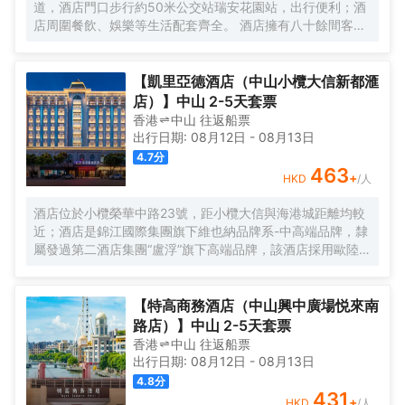
道，酒店門口步行約50米公交站瑞安花園站，出行便利；酒
在忙碌之餘也能輕鬆打理日常衣物。公寓是東呈集團旗下中
店周圍餐飲、娛樂等生活配套齊全。 酒店擁有八十餘間客
高端服務式公寓品牌，以“傾注匠心，融入當地”為品牌理念，
房； 房內基礎配設齊全，是商旅出行的不錯之選。
融合現代生活方式和行為，旨在為商旅人士提供舒適住宿、
尊貴服務和非凡體驗的現代化理想居庭。
【凱里亞德酒店（中山小欖大信新都滙
店）】中山 2-5天套票
香港
中山
往返
船票
出行日期:
08月12日
-
08月13日
4.7
分
463
+
HKD
/人
酒店位於小欖榮華中路23號，距小欖大信與海港城距離均較
近；酒店是錦江國際集團旗下維也納品牌系-中高端品牌，隸
屬發過第二酒店集團“盧浮”旗下高端品牌，該酒店採用歐陸風
格設計，小度智能系統、風格經典、雅緻、藝術、温馨，擁
有特色套房及豪華大床房及各類豪華房間，附設超大LED顯
示屏多功能會議室，棋牌、浴足、餐廳、洗衣房等配套設
【特高商務酒店（中山興中廣場悦來南
施，配有地下停車場，可提供住宿、宴會、會議、自助餐
路店）】中山 2-5天套票
飲、定製酒會訂組合服務項目，是閣下商務洽談、旅遊休
香港
中山
往返
船票
閒、出差的優質居所。
出行日期:
08月12日
-
08月13日
4.8
分
431
+
HKD
/人