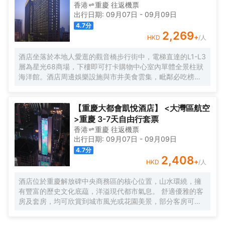
香港
重慶
往返
機票
出行日期:
09月07日
-
09月09日
4.7
分
2,269
+
HKD
/人
酒店坐落於本地人愛逛的觀音橋步行街中，電梯直達的L1-L3
層為星光68商場，下樓即可打卡購物中心室內單體全景柱狀
海洋館。酒店周邊娛樂設施與市井美食雲集，毗鄰必吃榜叁
步梯火鍋、朱光玉火鍋，本地人氣商場北城天街、本地美食
街及酒吧街-九街，文藝打卡點北倉文創園，是繁華鬧市的靜
謐下榻之選，亦可同時感受本地市井與時尚都會的穿越樂
【重慶大都會凱悅酒店】 <大灣區航空
趣。
>重慶 3-7天自由行套票
香港
重慶
往返
機票
出行日期:
09月07日
-
09月09日
4.7
分
2,408
+
HKD
/人
酒店位於重慶解放碑中央商務區的核心位置，山水環繞，擁
有豐富的歷史文化底藴，洋溢現代都市氣息。 舒適優雅的客
房及套房，均可欣賞到城市風光或花園美景，部分客房可俯
瞰重慶地標解放碑。兩間餐廳及一個酒廊提供中西式珍饈美
食；配套健身設施、540平米無柱式凱悅宴會廳、靈動的會