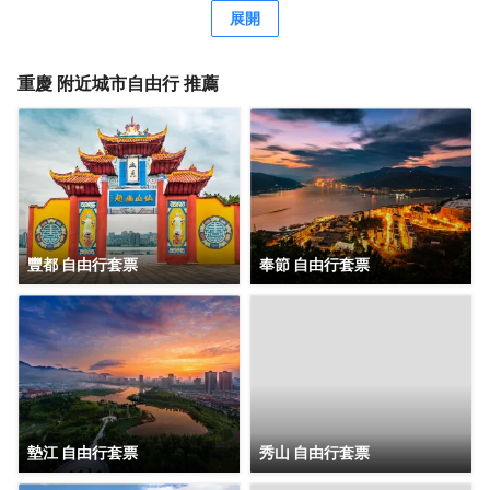
議空間及1,000平米戶外屋頂花園步道，綠徑通幽，適合舉辦
展開
各種主題活動。
重慶
附近城市自由行 推薦
豐都 自由行套票
奉節 自由行套票
墊江 自由行套票
秀山 自由行套票