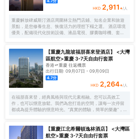
4.7
分
2,911
+
HKD
/人
重慶解放碑威斯汀酒店周圍林立熱門店鋪、知名企業和旅遊
景點，是您修養生息、恢復活力的理想下榻之選。 酒店環境
優美，配備現代化技術設備、液晶電視、膠囊咖啡機、套房
配備戴森吹風機、高速 Wi-Fi 和特色天夢之床，宛如繁華都
市之中的安逸綠洲。
【重慶九龍坡福朋喜來登酒店】 <大灣
區航空>重慶 3-7天自由行套票
香港
重慶
往返
機票
出行日期:
09月07日
-
09月09日
4.7
分
2,264
+
HKD
/人
在福朋喜來登，經典風格與現代元素相融。您可以高效工
作，也可以愜意放鬆。我們為您打造的空間，讓每一次停留
都成為提升體驗的愜意時光。“真實的體驗，簡單的樂趣”，強
調為現代旅行者提供輕鬆無壓力、物有所值的住宿體驗。
【重慶江北希爾頓逸林酒店】 <大灣區
航空>重慶 3-7天自由行套票