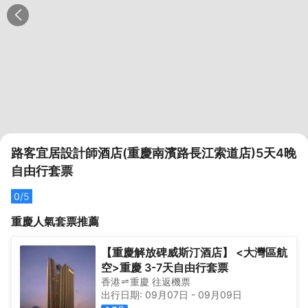
路客宜居設計師酒店(重慶南濱路長江索道店)5天4晚
自由行套票
0
/5
重慶
人氣套票推薦
【重慶解放碑威斯汀酒店】 <大灣區航
空>重慶 3-7天自由行套票
香港
重慶
往返
機票
出行日期:
09月07日
-
09月09日