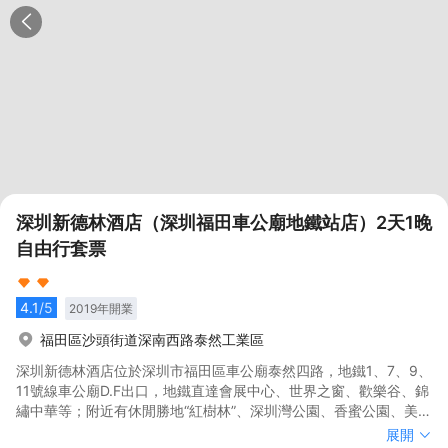
深圳新德林酒店（深圳福田車公廟地鐵站店）2天1晚
自由行套票
4.1
/5
2019
年開業
福田區沙頭街道深南西路泰然工業區
深圳新德林酒店位於深圳市福田區車公廟泰然四路，地鐵1、7、9、
11號線車公廟D.F出口，地鐵直達會展中心、世界之窗、歡樂谷、錦
繡中華等；附近有休閒勝地“紅樹林”、深圳灣公園、香蜜公園、美食
街——香蜜湖度假村，豐盛町步行商業街、十畝地、KKONE等。
深圳新德林酒店位於深圳市福田區車公廟泰然四路，地鐵1、7、9、
展開