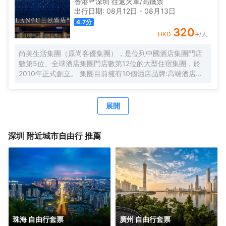
香港
深圳
往返
火車/高鐵票
洗衣房，並提供烘乾服務，解決您的洗衣煩惱，讓旅途更加
出行日期:
08月12日
-
08月13日
輕鬆自在。歡橙酒店是您商務出行、休閒度假的理想之選。
4.7
分
期待您的光臨！温馨提示，圖片僅供參考，無法涵蓋所有房
320
+
HKD
/人
型，詳細的實物照片請諮詢酒店。
尚美生活集團（原尚客優集團），是位列中國酒店集團門店
數第5位、全球酒店集團門店數第12位的大型住宿集團，於
2010年正式創立。 集團目前擁有10個酒店品牌:高端酒店品
牌萬際、假日美地，中高端酒店蘭歐，中檔酒店尚客優品，
經濟型酒店尚客優、駿怡、A&A Room、橙客，以及民宿品
牌花美時、公寓品牌LIPPO公社。尚美生活旗下酒店超過
展開
3500家（含在營店和籌建店），現已覆蓋全國31個省293座
城市，會員數量超4000萬。 作為國內創客精神的住宿集
團，尚美生活憑藉創新的商業模式、強大的品牌優勢和專業
深圳
附近城市自由行 推薦
的服務支持，攜手消費者、業主以及合作伙伴，共建、共
創、共享大住宿共同體。未來，集團將不斷探索住宿業與互
聯網的結合、與新生活方式的結合，致力於成為全球領先的
生活服務連鎖平台，引領新尚美好生活。
珠海 自由行套票
廣州 自由行套票