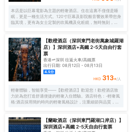
本店是以巨幕電影為主題的輕奢酒店。住在這裏不僅僅是睡
眠，更是一種生活方式。120寸巨幕及影院般音響效果帶您身
臨其境，更有為女士定製的吹風機及化粧鏡，無時無刻，呈
現精彩。
【歡橙酒店（深圳東門老街萬象城羅湖
店）】深圳酒店+高鐵 2-5天自由行套
票
香港
深圳
往返
火車/高鐵票
出行日期:
08月12日
-
08月13日
4.5
分
313
+
HKD
/人
輕奢體驗，智能享受——【歡橙酒店】歡迎您！歡橙酒店致
力於為您打造舒適便捷的輕奢入住體驗。酒店特色：-輕奢風
格:酒店採用簡約時尚的輕奢風格設計，注重細節與品質，為
您營造舒適優雅的居住環境。-智能體驗:房間配備小度智能系
統，語音控制燈光、空調、電視等設備，解放雙手，盡享科
技帶來的便捷。-舒適享受:24小時熱水即開即熱，無需等
【蘭歐酒店（深圳東門羅湖口岸店）】
待，為您洗去一身疲憊。-影音娛樂:部分房間配備高清投影
深圳酒店+高鐵 2-5天自由行套票
儀，打造私人影院，享受震撼視聽盛宴。-貼心服務:酒店設有