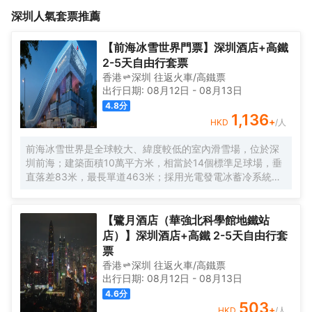
<br>酒店設有各類温馨客房，房間整潔乾淨，衞生舒適，室內24小
11號線車公廟D.F出口，地鐵直達會展中心、世界之窗、歡樂谷、錦
深圳
人氣套票推薦
時熱水、空調等設施都有，床上用品每客一換，你可以放心居住。
繡中華等；附近有休閒勝地“紅樹林”、深圳灣公園、香蜜公園、美食
街——香蜜湖度假村，豐盛町步行商業街、十畝地、KKONE等。
<br>酒店設有各類温馨客房，房間整潔乾淨，衞生舒適，室內24小
【前海冰雪世界門票】深圳酒店+高鐵
時熱水、空調等設施都有，床上用品每客一換，你可以放心居住。
2-5天自由行套票
香港
深圳
往返
火車/高鐵票
出行日期:
08月12日
-
08月13日
4.8
分
1,136
+
HKD
/人
前海冰雪世界是全球較大、緯度較低的室內滑雪場，位於深
圳前海；建築面積10萬平方米，相當於14個標準足球場，垂
直落差83米，最長單道463米‌；採用光電發電冰蓄冷系統，
減少43%碳排放，鋼結構用量達4.7萬噸‌；全年維持-6℃，
配備5條專業滑道（總長1569公尺），可承辦國際滑雪賽
事‌。
【鷺月酒店（華強北科學館地鐵站
店）】深圳酒店+高鐵 2-5天自由行套
票
香港
深圳
往返
火車/高鐵票
出行日期:
08月12日
-
08月13日
4.6
分
503
+
HKD
/人