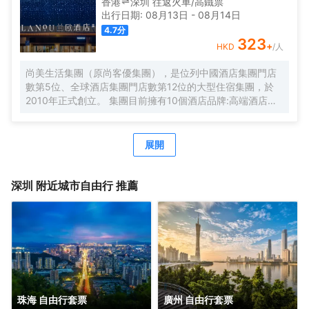
香港
深圳
往返
火車/高鐵票
洗衣房，並提供烘乾服務，解決您的洗衣煩惱，讓旅途更加
出行日期:
08月13日
-
08月14日
輕鬆自在。歡橙酒店是您商務出行、休閒度假的理想之選。
4.7
分
期待您的光臨！温馨提示，圖片僅供參考，無法涵蓋所有房
323
+
HKD
/人
型，詳細的實物照片請諮詢酒店。
尚美生活集團（原尚客優集團），是位列中國酒店集團門店
數第5位、全球酒店集團門店數第12位的大型住宿集團，於
2010年正式創立。 集團目前擁有10個酒店品牌:高端酒店品
牌萬際、假日美地，中高端酒店蘭歐，中檔酒店尚客優品，
經濟型酒店尚客優、駿怡、A&A Room、橙客，以及民宿品
牌花美時、公寓品牌LIPPO公社。尚美生活旗下酒店超過
展開
3500家（含在營店和籌建店），現已覆蓋全國31個省293座
城市，會員數量超4000萬。 作為國內創客精神的住宿集
團，尚美生活憑藉創新的商業模式、強大的品牌優勢和專業
深圳
附近城市自由行 推薦
的服務支持，攜手消費者、業主以及合作伙伴，共建、共
創、共享大住宿共同體。未來，集團將不斷探索住宿業與互
聯網的結合、與新生活方式的結合，致力於成為全球領先的
生活服務連鎖平台，引領新尚美好生活。
珠海 自由行套票
廣州 自由行套票