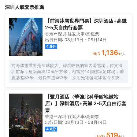
<br>酒店設有各類温馨客房，房間整潔乾淨，衞生舒適，室內24小
11號線車公廟D.F出口，地鐵直達會展中心、世界之窗、歡樂谷、錦
深圳
人氣套票推薦
時熱水、空調等設施都有，床上用品每客一換，你可以放心居住。
繡中華等；附近有休閒勝地“紅樹林”、深圳灣公園、香蜜公園、美食
街——香蜜湖度假村，豐盛町步行商業街、十畝地、KKONE等。
<br>酒店設有各類温馨客房，房間整潔乾淨，衞生舒適，室內24小
【前海冰雪世界門票】深圳酒店+高鐵
時熱水、空調等設施都有，床上用品每客一換，你可以放心居住。
2-5天自由行套票
香港
深圳
往返
火車/高鐵票
出行日期:
08月13日
-
08月14日
4.8
分
1,136
+
HKD
/人
前海冰雪世界是全球較大、緯度較低的室內滑雪場，位於深
圳前海；建築面積10萬平方米，相當於14個標準足球場，垂
直落差83米，最長單道463米‌；採用光電發電冰蓄冷系統，
減少43%碳排放，鋼結構用量達4.7萬噸‌；全年維持-6℃，
配備5條專業滑道（總長1569公尺），可承辦國際滑雪賽
事‌。
【鷺月酒店（華強北科學館地鐵站
店）】深圳酒店+高鐵 2-5天自由行套
票
香港
深圳
往返
火車/高鐵票
出行日期:
08月13日
-
08月14日
4.6
分
519
+
HKD
/人