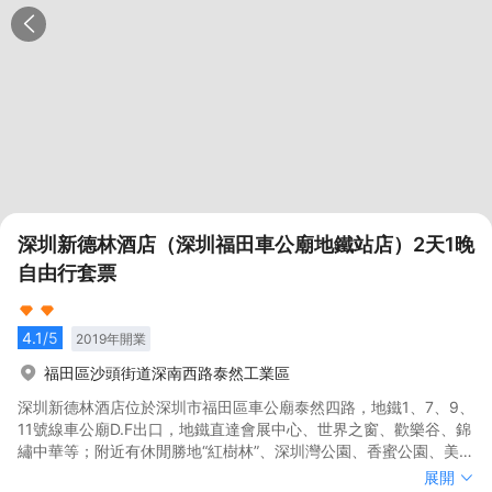
深圳新德林酒店（深圳福田車公廟地鐵站店）2天1晚
自由行套票
4.1
/5
2019
年開業
福田區沙頭街道深南西路泰然工業區
深圳新德林酒店位於深圳市福田區車公廟泰然四路，地鐵1、7、9、
11號線車公廟D.F出口，地鐵直達會展中心、世界之窗、歡樂谷、錦
繡中華等；附近有休閒勝地“紅樹林”、深圳灣公園、香蜜公園、美食
街——香蜜湖度假村，豐盛町步行商業街、十畝地、KKONE等。
深圳新德林酒店位於深圳市福田區車公廟泰然四路，地鐵1、7、9、
展開