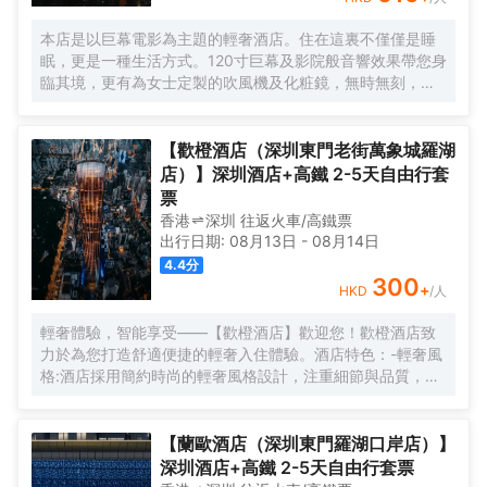
本店是以巨幕電影為主題的輕奢酒店。住在這裏不僅僅是睡
眠，更是一種生活方式。120寸巨幕及影院般音響效果帶您身
臨其境，更有為女士定製的吹風機及化粧鏡，無時無刻，呈
現精彩。
【歡橙酒店（深圳東門老街萬象城羅湖
店）】深圳酒店+高鐵 2-5天自由行套
票
香港
深圳
往返
火車/高鐵票
出行日期:
08月13日
-
08月14日
4.4
分
300
+
HKD
/人
輕奢體驗，智能享受——【歡橙酒店】歡迎您！歡橙酒店致
力於為您打造舒適便捷的輕奢入住體驗。酒店特色：-輕奢風
格:酒店採用簡約時尚的輕奢風格設計，注重細節與品質，為
您營造舒適優雅的居住環境。-智能體驗:房間配備小度智能系
統，語音控制燈光、空調、電視等設備，解放雙手，盡享科
技帶來的便捷。-舒適享受:24小時熱水即開即熱，無需等
【蘭歐酒店（深圳東門羅湖口岸店）】
待，為您洗去一身疲憊。-影音娛樂:部分房間配備高清投影
深圳酒店+高鐵 2-5天自由行套票
儀，打造私人影院，享受震撼視聽盛宴。-貼心服務:酒店設有