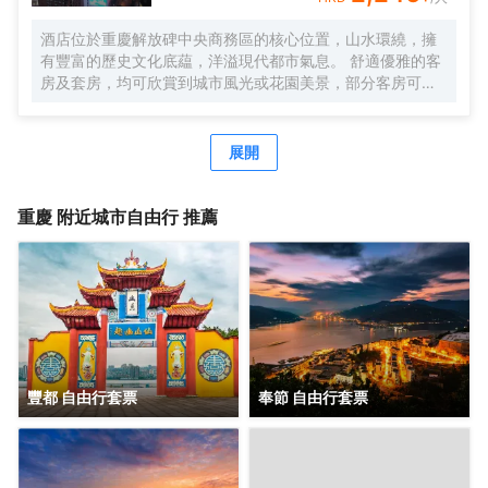
酒店位於重慶解放碑中央商務區的核心位置，山水環繞，擁
有豐富的歷史文化底藴，洋溢現代都市氣息。 舒適優雅的客
房及套房，均可欣賞到城市風光或花園美景，部分客房可俯
瞰重慶地標解放碑。兩間餐廳及一個酒廊提供中西式珍饈美
食；配套健身設施、540平米無柱式凱悅宴會廳、靈動的會
議空間及1,000平米戶外屋頂花園步道，綠徑通幽，適合舉辦
展開
各種主題活動。
重慶
附近城市自由行 推薦
豐都 自由行套票
奉節 自由行套票