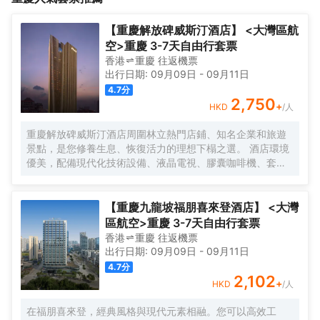
究、設計簡約時尚，內廷大花園，優雅精緻的環境，讓您置身其中
到達、交通換乘樞紐及輕軌10號線的2層，緊鄰T3航站樓到達層7號
猶如花園信步；房間智能化配套設施，讓您倍感方便與快捷；人性
門，步行至出發層約3分鐘，酒店位置優越，與T3航站樓無縫銜
【重慶解放碑威斯汀酒店】 <大灣區航
化的服務，讓您感受家的舒適自在。酒店始終以周到、細緻的服務
接，是您乘飛機小憩、中轉、延誤等上佳選擇。<br>酒店用材考
空>重慶 3-7天自由行套票
竭誠迎接每一位賓客，使您每天都能感受到重慶紫宸酒店帶給您的
究、設計簡約時尚，內廷大花園，優雅精緻的環境，讓您置身其中
香港
重慶
往返
機票
温馨與舒適。給您的商務出行、旅遊度假提供更趨完美的入住體
猶如花園信步；房間智能化配套設施，讓您倍感方便與快捷；人性
出行日期:
09月09日
-
09月11日
驗。
化的服務，讓您感受家的舒適自在。酒店始終以周到、細緻的服務
4.7
分
竭誠迎接每一位賓客，使您每天都能感受到重慶紫宸酒店帶給您的
2,750
+
HKD
/人
温馨與舒適。給您的商務出行、旅遊度假提供更趨完美的入住體
驗。
重慶解放碑威斯汀酒店周圍林立熱門店鋪、知名企業和旅遊
景點，是您修養生息、恢復活力的理想下榻之選。 酒店環境
優美，配備現代化技術設備、液晶電視、膠囊咖啡機、套房
配備戴森吹風機、高速 Wi-Fi 和特色天夢之床，宛如繁華都
市之中的安逸綠洲。
【重慶九龍坡福朋喜來登酒店】 <大灣
區航空>重慶 3-7天自由行套票
香港
重慶
往返
機票
出行日期:
09月09日
-
09月11日
4.7
分
2,102
+
HKD
/人
在福朋喜來登，經典風格與現代元素相融。您可以高效工