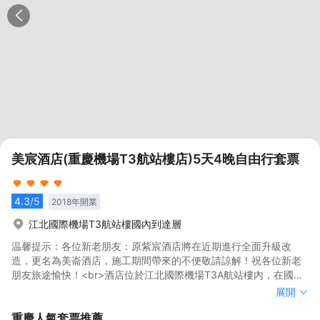
美宸酒店(重慶機場T3航站樓店)5天4晚自由行套票
4.3
/5
2018
年開業
江北國際機場T3航站樓國內到達層
温馨提示：各位新老朋友：原紫宸酒店將在近期進行全面升級改
造，更名為美崙酒店，施工期間帶來的不便敬請諒解！祝各位新老
朋友旅途愉快！<br>酒店位於江北國際機場T3A航站樓內，在國內
到達、交通換乘樞紐及輕軌10號線的2層，緊鄰T3航站樓到達層7號
温馨提示：各位新老朋友：原紫宸酒店將在近期進行全面升級改
展開
門，步行至出發層約3分鐘，酒店位置優越，與T3航站樓無縫銜
造，更名為美崙酒店，施工期間帶來的不便敬請諒解！祝各位新老
重慶
人氣套票推薦
接，是您乘飛機小憩、中轉、延誤等上佳選擇。<br>酒店用材考
朋友旅途愉快！<br>酒店位於江北國際機場T3A航站樓內，在國內