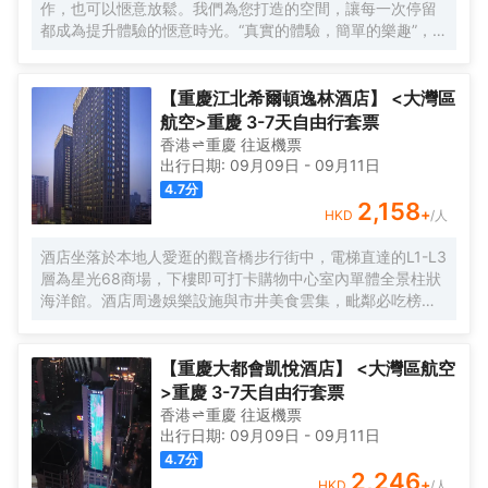
作，也可以愜意放鬆。我們為您打造的空間，讓每一次停留
都成為提升體驗的愜意時光。“真實的體驗，簡單的樂趣”，強
調為現代旅行者提供輕鬆無壓力、物有所值的住宿體驗。
【重慶江北希爾頓逸林酒店】 <大灣區
航空>重慶 3-7天自由行套票
香港
重慶
往返
機票
出行日期:
09月09日
-
09月11日
4.7
分
2,158
+
HKD
/人
酒店坐落於本地人愛逛的觀音橋步行街中，電梯直達的L1-L3
層為星光68商場，下樓即可打卡購物中心室內單體全景柱狀
海洋館。酒店周邊娛樂設施與市井美食雲集，毗鄰必吃榜叁
步梯火鍋、朱光玉火鍋，本地人氣商場北城天街、本地美食
街及酒吧街-九街，文藝打卡點北倉文創園，是繁華鬧市的靜
謐下榻之選，亦可同時感受本地市井與時尚都會的穿越樂
【重慶大都會凱悅酒店】 <大灣區航空
趣。
>重慶 3-7天自由行套票
香港
重慶
往返
機票
出行日期:
09月09日
-
09月11日
4.7
分
2,246
+
HKD
/人