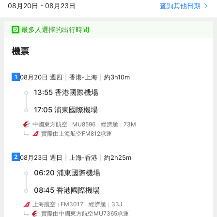
查詢其他日期
08月20日
-
08月23日
風光宜人。酒店臨湖構建，由享譽全球的ATKINS建築設計事務所匠
成為城市度假、親子出遊、商務會議、浪漫婚典和私人活動的理想
心雕琢，整體造型俯瞰如桃花般婀娜綻放於湖面之上。鬱鬱葱葱的
目的地。<br>江河入東海之處，盡攬湖光島嶼謐境<br>滴水湖位於
園林錯落有致，有序延伸接連着遊艇碼頭，將現代濱海風尚與江南
上海市東南——臨港新城。地處東海之濱、杭州灣畔，河港縱橫、
最多人選擇的出行時間
山水美學融合，向八方來客展開一幅靜謐靈動的“當代城市桃花源”畫
風光宜人。酒店臨湖構建，由享譽全球的ATKINS建築設計事務所匠
卷，引人探尋陸與海的美妙。<br>現代設計融會在地自然人文<br>
心雕琢，整體造型俯瞰如桃花般婀娜綻放於湖面之上。鬱鬱葱葱的
機票
酒店的外觀設計引人矚目，以臨港地區春季開遍林間桃花為原型，
園林錯落有致，有序延伸接連着遊艇碼頭，將現代濱海風尚與江南
將花瓣元素運用於主建築的設計中。每當日出東方，花瓣的曲線在
山水美學融合，向八方來客展開一幅靜謐靈動的“當代城市桃花源”畫
陽光下閃耀，將暫離都市紛擾的人們引入繁花之中，盡享山林野
卷，引人探尋陸與海的美妙。<br>現代設計融會在地自然人文<br>
1
08月20日 週四
香港
-
上海
約3h10m
趣。<br>室內空間則以當代美學為視角，汲取海陸的交匯帶來的意
酒店的外觀設計引人矚目，以臨港地區春季開遍林間桃花為原型，
13:55
香港國際機場
象靈感，將水之折影、波紋、貝殼精華元素，通過線條靈動的傢
將花瓣元素運用於主建築的設計中。每當日出東方，花瓣的曲線在
俱、裝飾及藝術品應用於整體設計中，讓客人在通透舒適的空間中
陽光下閃耀，將暫離都市紛擾的人們引入繁花之中，盡享山林野
17:05
浦東國際機場
感受這片海陸交匯之處的寧靜，沉浸於度假的愜意時光裏。<br>酒
趣。<br>室內空間則以當代美學為視角，汲取海陸的交匯帶來的意
店位置<br>酒店背依臨港新城，面朝滴水湖，花園綠茵環擁，獨享
象靈感，將水之折影、波紋、貝殼精華元素，通過線條靈動的傢
中國東方航空
MU8596
經濟艙
73M
實際由
上海航空
FM
812
承運
整個南島。毗鄰上海天文館、上海海昌海洋公園和南匯嘴觀海公
俱、裝飾及藝術品應用於整體設計中，讓客人在通透舒適的空間中
園，交通便利。<br>城市度假的多元體驗灘塗趕海拾貝、環湖騎行
感受這片海陸交匯之處的寧靜，沉浸於度假的愜意時光裏。<br>酒
賞景、雪國暢滑嬉戲、天文館觀星攬月、海洋公園探趣，以及尋味
店位置<br>酒店背依臨港新城，面朝滴水湖，花園綠茵環擁，獨享
2
08月23日 週日
上海
-
香港
約2h25m
當地漁鮮，皆可讓您盡興領略滴水湖的魅力。<br>客房禮遇<br>奢
整個南島。毗鄰上海天文館、上海海昌海洋公園和南匯嘴觀海公
06:20
浦東國際機場
華的客房和套房<br>酒店隱於五片婀娜的“花瓣”之下，可多維度欣
園，交通便利。<br>城市度假的多元體驗灘塗趕海拾貝、環湖騎行
賞湖光美景和臨港新城。超大的奢華舒居體驗在現代美學、時尚藝
賞景、雪國暢滑嬉戲、天文館觀星攬月、海洋公園探趣，以及尋味
08:45
香港國際機場
術與科技潮流中獨享一方私密。客房面積從45平米起，寬敞通透，
當地漁鮮，皆可讓您盡興領略滴水湖的魅力。<br>客房禮遇<br>奢
80%的客房設有遊輪式的觀景陽台及寬敞的休息區，浴室配有超大
華的客房和套房<br>酒店隱於五片婀娜的“花瓣”之下，可多維度欣
上海航空
FM3017
經濟艙
33J
觀景浴缸，賓客可浸靠在浴缸裏舒緩一天的疲憊，同時欣賞秀美的
賞湖光美景和臨港新城。超大的奢華舒居體驗在現代美學、時尚藝
實際由
中國東方航空
MU
7365
承運