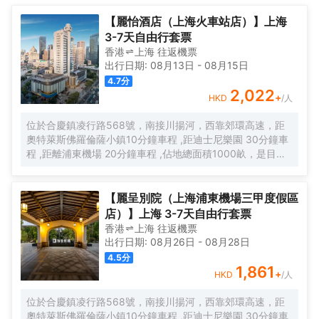
【麗怡酒店（上海火車站店）】上海
3-7天自由行套票
香港
上海
往返
機票
出行日期:
08月13日
-
08月15日
4.7
分
2,022
+
HKD
/人
位於合慶鎮凌行路568號，南接川揚河，西靠郊環高速，距
奧特萊斯佛羅倫薩小鎮10分鐘車程 ,距迪士尼樂園 30分鐘車
程 ,距離浦東機場 20分鐘車程 ,佔地總面積1000畝，是目前
離市中心最近的生態農業休閒園區之一。有”浦東的後花園“的
美譽，集娛樂休閒、餐飲美食、會議會務、拓展訓練、團建
培訓於一體的綜合度假景區。 酒店整體以蘇式園林為主調，
【麗呈別院（上海浦東機場三甲度假區
精緻、古樸的四合院酒店 古色古香、花草蘢葱、鳥語花香 配
店）】上海 3-7天自由行套票
以現代化的設施以及標準化、人性化的服務。
香港
上海
往返
機票
出行日期:
08月26日
-
08月28日
4.5
分
1,861
+
HKD
/人
位於合慶鎮凌行路568號，南接川揚河，西靠郊環高速，距
奧特萊斯佛羅倫薩小鎮10分鐘車程 ,距迪士尼樂園 30分鐘車