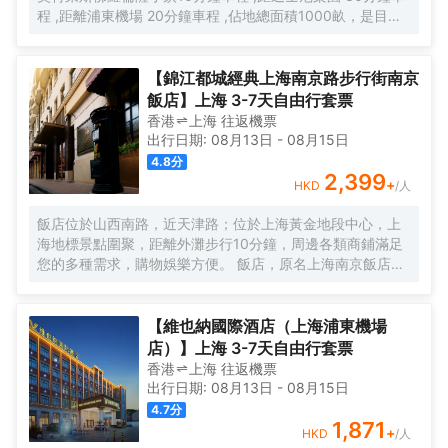
程 ,距離浦東機場 20分鐘車程 ,佔地總面積1000畝，是目前
離市中心最近的生態農業休閒園區之一。有”浦東的後花園“的
美譽，集娛樂休閒、餐飲美食、會議會務、拓展訓練、團建
培訓於一體的綜合度假景區。 酒店整體以蘇式園林為主調，
【錦江都城經典上海南京路步行街南京
精緻、古樸的四合院酒店 古色古香、花草蘢葱、鳥語花香 配
飯店】上海 3-7天自由行套票
以現代化的設施以及標準化、人性化的服務。
香港
上海
往返
機票
出行日期:
08月13日
-
08月15日
4.8
分
2,399
+
HKD
/人
飯店位於山西南路，近天津路；位於上海黃金地段中心，上
海地標景點圍聚，距離外灘步行10分鐘，周邊各類商鋪滿足
您的多種需求，購物娛樂方便。 飯店，原名上海南京飯店。
始建於1929年，建成於1931年，猶太人投資建造，是一棟具
有80多年曆史的近代保護建築。落成後的相當一段時間，是
上海文壇人士聚會的場所，文壇巨匠巴金、魯迅等都曾和南
【維也納國際酒店（上海浦東機場
京飯店結下不解之緣，是巴金早期宴請賓客及重大宴請之
店）】上海 3-7天自由行套票
地。 飯店配有無線WIFI、中西式自助餐廳、大堂吧、會議
香港
上海
往返
機票
室，自助餐廳提供營養、豐富、藝術的自助早餐，多種選擇
出行日期:
08月13日
-
08月15日
的午晚餐，每日下午2點至4點提供“社交時光”供您享用飲
4.7
分
料、小食，飯店是您旅遊、商務的上佳選擇。
1,871
+
HKD
/人