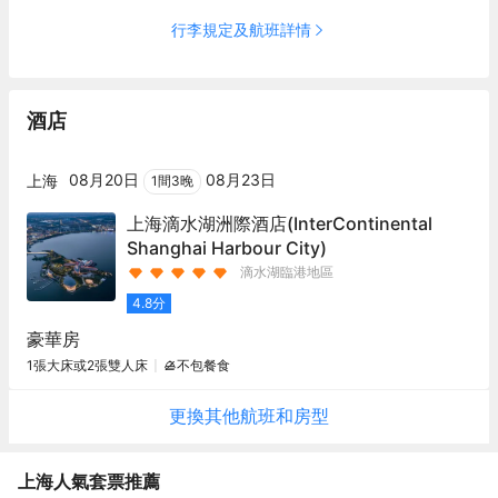
室外景緻。套房面積從85平方米到114平方米不等，滿足您休閒、
術與科技潮流中獨享一方私密。客房面積從45平米起，寬敞通透，
行李規定及航班詳情
辦公和聚會的不同需求。遊輪露台設計的房間與湖景遙相呼應，置
80%的客房設有遊輪式的觀景陽台及寬敞的休息區，浴室配有超大
身其中，如遨遊海上。<br>洲際行政俱樂部<br>洲際行政俱樂部位
觀景浴缸，賓客可浸靠在浴缸裏舒緩一天的疲憊，同時欣賞秀美的
於C區3樓，由螺旋形樓梯巧妙分隔為上下兩層，是私密的會務商
室外景緻。套房面積從85平方米到114平方米不等，滿足您休閒、
談、聚會休閒的空間。入住洲際行政俱樂部客房和套房的客人可於
辦公和聚會的不同需求。遊輪露台設計的房間與湖景遙相呼應，置
酒店
此尊享多重禮遇。
身其中，如遨遊海上。<br>洲際行政俱樂部<br>洲際行政俱樂部位
於C區3樓，由螺旋形樓梯巧妙分隔為上下兩層，是私密的會務商
談、聚會休閒的空間。入住洲際行政俱樂部客房和套房的客人可於
08月20日
08月23日
上海
1
間
3
晚
此尊享多重禮遇。
上海滴水湖洲際酒店
(InterContinental
Shanghai Harbour City)
滴水湖臨港地區
4.8
分
豪華房
1張大床或2張雙人床
不包餐食
更換其他
航班
和房型
上海
人氣套票推薦