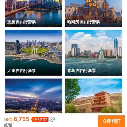
重慶 自由行套票
哈爾濱 自由行套票
大連 自由行套票
青島 自由行套票
6,755
西安 自由行套票
敦煌 自由行套票
HKD
-HKD
27
立即預訂
總額