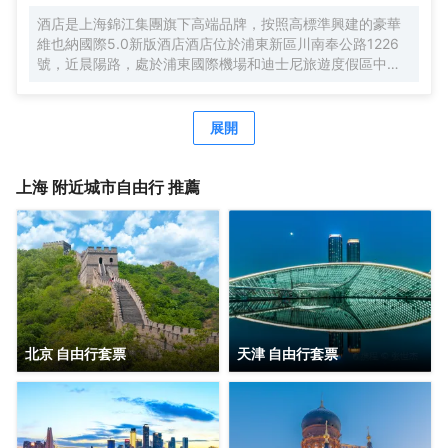
酒店是上海錦江集團旗下高端品牌，按照高標準興建的豪華
維也納國際5.0新版酒店酒店位於浦東新區川南奉公路1226
號，近晨陽路，處於浦東國際機場和迪士尼旅遊度假區中間
位置，地理位置優越，自駕車3分鐘快速駛入上海S1高速，
去往市區、機場、迪士尼樂園、野生動物園等非常便捷。距
離浦東國際機場，僅有15分鐘車程。距離上海國際旅遊度假
展開
區（迪士尼樂園），僅有20分鐘車程。可便捷到達地鐵2號
線凌空路站，交通便利。酒店周圍生活設施齊全，商務旅遊
資源眾多，有上海新國際博覽中心、佛羅倫薩奧特萊斯購物
上海
附近城市自由行 推薦
小鎮、川沙古鎮、張聞天故居、上海野生動物園、三甲港濱
海旅遊區等。 酒店是錦江酒店（中國區）旗下的中端連鎖品
牌酒店，按照維也納國際5.0標準裝修，簡約時尚，整體風格
舒適典雅。客房寬敞明亮，房內布置精美，處處體現人性化
的理念。 酒店還有免費停車場、休閒茶吧、精品早餐、寬敞
會議室等，同時還為您提供24小時免費浦東機場接機（需預
約）等服務，賓客抵達浦東機場並取完行李聯繫當值司機
（13651944838），T1航站樓-三樓-3號門，T2航站樓-三
北京 自由行套票
天津 自由行套票
樓29號門，另酒店提供迪士尼樂園免費班車服務，送站時間
早上07：20一班車子送往迪士尼樂園，晚上第二場煙花結束
接回預計時間約22：00左右。是商務、休閒、會務的理想酒
店。