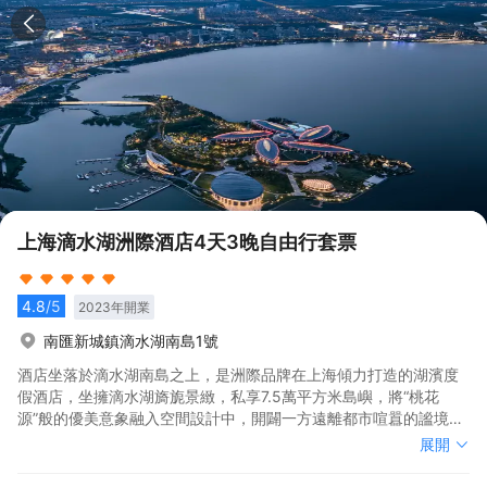
上海滴水湖洲際酒店4天3晚自由行套票
4.8
/5
2023
年開業
南匯新城鎮滴水湖南島1號
酒店坐落於滴水湖南島之上，是洲際品牌在上海傾力打造的湖濱度
假酒店，坐擁滴水湖旖旎景緻，私享7.5萬平方米島嶼，將“桃花
源”般的優美意象融入空間設計中，開闢一方遠離都市喧囂的謐境，
成為城市度假、親子出遊、商務會議、浪漫婚典和私人活動的理想
酒店坐落於滴水湖南島之上，是洲際品牌在上海傾力打造的湖濱度
展開
目的地。<br>江河入東海之處，盡攬湖光島嶼謐境<br>滴水湖位於
假酒店，坐擁滴水湖旖旎景緻，私享7.5萬平方米島嶼，將“桃花
上海市東南——臨港新城。地處東海之濱、杭州灣畔，河港縱橫、
源”般的優美意象融入空間設計中，開闢一方遠離都市喧囂的謐境，