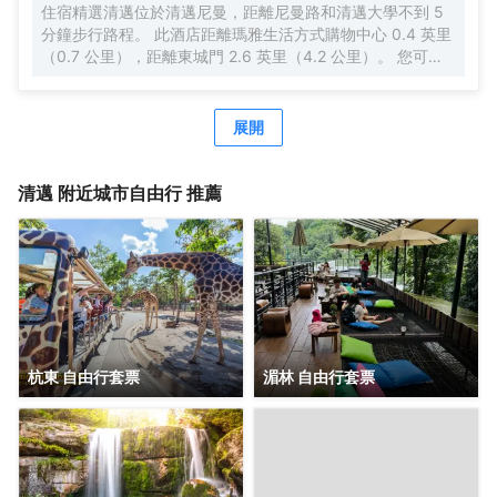
住宿精選清邁位於清邁尼曼，距離尼曼路和清邁大學不到 5
提供空調或寢具用品，以確保您的舒適和便利。 部分精選客
分鐘步行路程。 此酒店距離瑪雅生活方式購物中心 0.4 英里
房配有室內視頻流媒體、每日報紙或電視，以確保為客人提
（0.7 公里），距離東城門 2.6 英里（4.2 公里）。 您可充
供娛樂。 部分客房配備了沖泡咖啡或茶的器具，您的飲用需
分利用室外游泳池等度假設施，此外還有免費 WiFi和禮賓服
求一定會得到滿足。值得注意的是，部分客房浴室配有浴
務等。 特色服務/設施包括24 小時前台服務和行李寄存。 有
袍、毛巾或吹風機，為您提供便利。 高調開啟假期的美好一
63 間空調客房提供迷你吧和智能電視；您定能在旅途中找到
展開
天。在位於法漢的1卧室-平方米|帶1個獨立浴室，您可在早
家的舒適。提供免費無線網絡，方便您與朋友保持聯繫；衞
晨享用免費的美味早餐。無論白天還是晚上，您都可以隨時
星頻道可滿足您的娛樂需求。配備淋浴設施的私人浴室提供
從酒店的自助自動售貨機裏買到小零食。
吹風機和浴袍。便利設施包括電話，以及保險箱和書桌。
清邁
附近城市自由行 推薦
杭東 自由行套票
湄林 自由行套票