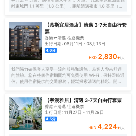
話，以及保險箱和書桌。
離東城門 1.1 英里（1.8 公里），距離清邁夜市 1.8 英里（3
公里）。 您可到屋頂露台欣賞美景，還可利用免費 WiFi和禮
賓服務等服務和設施。 在Pran在Kumuang精品屋，您可以
去餐廳享用美餐。每日 8:30 至 11:00 提供免費的當地美食
【慕斯宜居酒店】清邁 3-7天自由行套
早餐。 前台只在規定時段有服務人員值班。 有 4 間空調客
票
房提供液晶電視；您定能在旅途中找到家的舒適。您的精選
香港
清邁
往返
機票
舒適床墊卧床備有羽絨被和高檔床上用品。提供免費無線網
出行日期:
08月11日
-
08月13日
絡，方便您與朋友保持聯繫；有線頻道可滿足您的娛樂需
4.6
分
求。浴室提供獨立的浴缸和淋浴，配有大花灑淋浴噴頭和吹
2,830
+
HKD
/人
風機。
我們竭力確保客人享受一流的服務和設施，為客人帶來舒適
的體驗。您在整個住宿期間均可免費使用 Wi-Fi，保持即時通
信。使用住宿提供的交通服務，輕鬆探索清邁的精彩。開車
前來的旅客可享受免費停車。通過前台提供的禮賓服務，輕
鬆計劃您的日常活動，滿足您的旅行需求。如果您想體驗當
地的熱門娛樂活動，住宿的票務服務可以為您提供幫助。入
【寧漫雅居】清邁 3-7天自由行套票
住位於法漢的1卧室-平方米|帶1個獨立浴室，無需大包小
香港
清邁
往返
機票
包，洗衣服務可確保您的衣服保持乾淨清新。需要放鬆一下
出行日期:
11月27日
-
11月29日
嗎？您的客房可提供客房送餐服務，讓您的入住更加舒適愉
4.5
分
快。 請注意，為確保所有客人能夠享受更新鮮的空氣，住宿
4,224
+
HKD
/人
內嚴禁吸煙。每間客房均以舒適為宗旨，提供一系列設施服
務，讓您享受靜謐的睡眠，同時確保您的舒適度。 部分客房