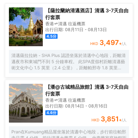
外，配備有拖鞋、24小時熱水和吹風機的浴室是您消除一天疲勞的
都不遠。</br>客房內的所有設施都是經過精心的考慮和安排，熨衣
好地方。在空閒的時候，去酒吧喝杯飲品放鬆一下是不錯的選擇。
設備在滿足您入住需求的同時又能增添家的温馨感。服務人員會提
【薩拉蘭納清邁酒店】清邁 3-7天自由
如果旅客想在自己的房間舒適的用餐，酒店可提供客房服務。酒店
前為您準備好咖啡壺/茶壺和瓶裝水，以滿足您的飲水需求。除此之
行套票
周邊的美食也等待着您的探索，Cheevit Cheeva（ชีวิต ชีวา）（麪
外，配備有拖鞋、24小時熱水和吹風機的浴室是您消除一天疲勞的
香港
清邁
往返
機票
包甜點）會供應一流的推薦美味芒果雪冰，The Service 1921
好地方。在空閒的時候，去酒吧喝杯飲品放鬆一下是不錯的選擇。
出行日期:
08月11日
-
08月13日
Restaurant（亞洲菜）和無敵海鮮麪（ก๋วยเตี๋ยวหลุดโลก
如果旅客想在自己的房間舒適的用餐，酒店可提供客房服務。酒店
4.5
分
เชียงใหม่）（東南亞菜）也會讓您大吃一驚，定會對黃咖喱牛肉和
周邊的美食也等待着您的探索，Cheevit Cheeva（ชีวิต ชีวา）（麪
3,497
+
HKD
/人
冬陰功海鮮招牌面讚不絕口。</br>優美的環境，再搭配上細緻周到
包甜點）會供應一流的推薦美味芒果雪冰，The Service 1921
的服務，酒店的休閒區定能滿足您的品質需求。品質保證的禮賓服
Restaurant（亞洲菜）和無敵海鮮麪（ก๋วยเตี๋ยวหลุดโลก
清邁薩拉拉納 - SHA Plus 認證坐落於清邁中心地段，距離清
務，讓您真正體驗賓至如歸的享受。
เชียงใหม่）（東南亞菜）也會讓您大吃一驚，定會對黃咖喱牛肉和
邁夜市和東城門不到 5 分鐘車程。 此SPA度假村距離清邁藝
冬陰功海鮮招牌面讚不絕口。</br>優美的環境，再搭配上細緻周到
術文化中心 1.5 英里（2.4 公里），距離帕邢寺 1.8 英里
的服務，酒店的休閒區定能滿足您的品質需求。品質保證的禮賓服
（2.9 公里）。 到全方位服務的 SPA 放鬆一下；在這裏，您
務，讓您真正體驗賓至如歸的享受。
可以享受按摩和麪部護理。此度假村的其他設施包括免費
WiFi、禮賓服務和宴會廳。 您可以到餐廳享用一頓美餐，也
【潘@古城精品旅館】清邁 3-7天自由
可以待在房間裏，享受度假村的部分時段客房送餐服務。在
行套票
忙碌的一天後，不妨去酒吧/酒廊輕鬆一下。每天 7:00 至
香港
清邁
往返
機票
11:00 提供收費的全套早餐。 特色服務/設施包括豪華轎車或
出行日期:
08月14日
-
08月16日
公務車服務、電腦站點和大堂免費報紙。酒店提供免費自助
4.6
分
停車。 有 15 間空調客房提供迷你吧和DVD 播放器；您定能
3,851
+
HKD
/人
在旅途中找到家的舒適。帶有衞星頻道的平板電視可滿足您
的娛樂需求；同時提供免費無線網絡，方便您與朋友保持聯
Pran在Kumuang精品屋坐落於清邁中心地段，步行前往帕邢
繫。私人浴室提供免費洗浴用品和吹風機。便利設施包括電
寺只需 4 分鐘、前往清邁大學需 5 分鐘。 此豪華家庭旅館距