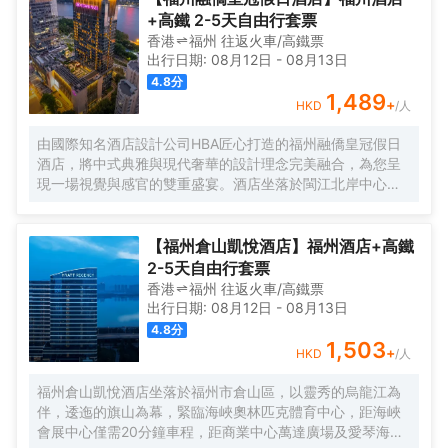
+高鐵 2-5天自由行套票
香港
福州
往返
火車/高鐵票
出行日期:
08月12日
-
08月13日
4.8
分
1,489
+
HKD
/人
由國際知名酒店設計公司HBA匠心打造的福州融僑皇冠假日
酒店，將中式典雅與現代奢華的設計理念完美融合，為您呈
現一場視覺與感官的雙重盛宴。酒店坐落於閩江北岸中心地
帶的中央商務區融僑中心，依傍風光旖旎的閩江而建，地理
位置得天獨厚。超過60%的客房享有180度一線江景，秀麗
怡人的閩江風光盡收眼底。 融僑文化藝術中心、閩江公園近
【福州倉山凱悅酒店】福州酒店+高鐵
在身旁，萬象城、蘇寧寶龍商圈咫尺之遙；僅15分鐘車程，
2-5天自由行套票
便可抵達充滿閩文化底藴的三坊七巷、見證八閩商貿輝煌的
香港
福州
往返
火車/高鐵票
上下杭歷史街區，以及充滿文藝氣息的煙台山公園。
出行日期:
08月12日
-
08月13日
4.8
分
1,503
+
HKD
/人
福州倉山凱悅酒店坐落於福州市倉山區，以靈秀的烏龍江為
伴，逶迤的旗山為幕，緊臨海峽奧林匹克體育中心，距海峽
會展中心僅需20分鐘車程，距商業中心萬達廣場及愛琴海購