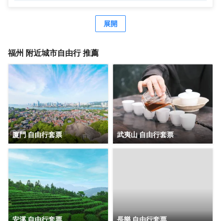
物中心僅需10分鐘車程，交通十分便利。 酒店設計靈感來源
於閩中園林及當地傳統院落建築特色，以福州市花“茉莉花”為
設計主題，設有中央花園及沿江慢跑步道，是一座傳統與現
展開
代設計結合的藝術宅邸。 酒店擁有不同設計風格的客房和套
房，裝飾風格處處體現着福州古城的文化底藴，透過寬敞明
亮的落地窗，絕大多數客房可欣賞到壯麗遼闊的烏龍江景和
福州
附近城市自由行 推薦
不遠處的旗山風貌。您可於3間各具特色的風味餐廳及酒吧體
驗凱悅久負盛名的美食體驗，又可於室內江景恒温泳池和健
身中心盡情放鬆。超過2629平方米的會議宴會空間，包含享
有自然採光的1200平方米大宴會廳和8間多功能廳，以及靈
動多樣的空間如：室內車展空間、戶外草坪、空中花園等為
會議活動帶來更多可能。
廈門 自由行套票
武夷山 自由行套票
安溪 自由行套票
長樂 自由行套票