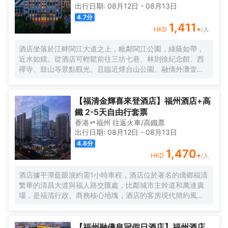
出行日期:
08月12日
-
08月13日
4.7
分
1,411
+
HKD
/人
酒店坐落於江畔閩江大道之上，毗鄰閩江公園，綠蔭如帶，
近水如鏡。從酒店可輕鬆前往三坊七巷、林則徐紀念館、西
禪寺、鼓山等景點觀光。且臨近煙台山公園、融僑外灘壹
號、愛琴海購物公園、倉山萬達廣場、福州海峽奧林匹克體
育中心、福建大劇院，可為您提供便捷的生活、娛樂和購物
選擇。
【福清金輝喜來登酒店】福州酒店+高
鐵 2-5天自由行套票
香港
福州
往返
火車/高鐵票
出行日期:
08月12日
-
08月13日
4.8
分
1,470
+
HKD
/人
酒店據平潭藍眼淚約需1小時車程，酒店位於著名的僑鄉福清
繁華的清昌大道與福人路交匯處，比鄰城市主幹道和萬達廣
場，是福清行政、商務核心地塊，酒店的客房現代簡約風空
間感十足，浴室擁有獨立的淋浴間和浴缸，配備標準的洗浴
用品，能為客人帶來輕鬆舒適的入住體驗。
【福州融僑皇冠假日酒店】福州酒店