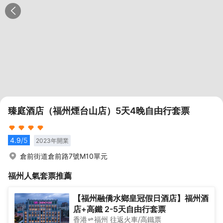
臻庭酒店（福州煙台山店）5天4晚自由行套票
4.9
/5
2023
年開業
倉前街道倉前路7號M10單元
福州
人氣套票推薦
【福州融僑水鄉皇冠假日酒店】福州酒
店+高鐵 2-5天自由行套票
香港
福州
往返
火車/高鐵票