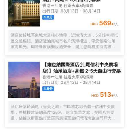
香港
汕尾
往返
火車/高鐵票
出行日期:
08月13日
-
08月14日
4.9
分
569
+
HKD
/人
酒店位於城區東城大道核心地帶，近海濱大道，5分鐘車程抵
達交通樞紐。酒店近汕尾城市名片濱海棧道，帶您領略汕尾
濱海風光。周邊餐飲娛樂設施齊全，滿足您商務接待需求。
亞朵，始於住宿的生活方式品牌集團。從住宿出發，向追求
品質生活的消費者，傳遞人文，温暖，有趣的生活方式，並
以持續改進的優質產品，服務與體驗，塑造和完善人們的未
【維也納國際酒店(汕尾信利中央廣場
來生活，“讓人與人有温度地連接。”
店)】汕尾酒店+高鐵 2-5天自由行套票
香港
汕尾
往返
火車/高鐵票
出行日期:
08月13日
-
08月14日
4.5
分
513
+
HKD
/人
酒店座落於汕尾（善美之城）市區核芯綜合體--信利中央廣
場，整棟樓建築總高度128米，屹立繁華之處，交匯八方要
道，佔據政府重點打造羅馬廣場至金町灣濱海旅遊門戶大道
端頭。面向品清湖，山海湖城相連相擁，湖光山色交相輝