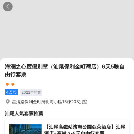
海瀾之心度假別墅（汕尾保利金町灣店）6天5晚自
由行套票
4.5
/5
2022
年開業
星濤路保利金町灣玥海小區15棟203別墅
汕尾
人氣套票推薦
【汕尾高鐵站濱海公園亞朵酒店】汕尾
酒店+高鐵 2-5天自由行套票