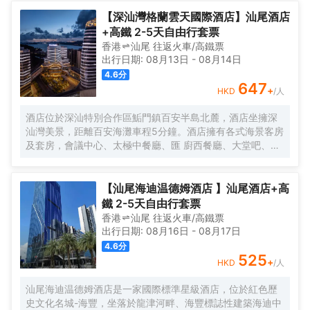
映，景色宜人，飽覽絢麗270度海岸線；距離汕尾粵運汽車
總站約10分鐘，距G15瀋海高速長沙灣出入口約16分鐘。 酒
【深汕灣格蘭雲天國際酒店】汕尾酒店
店是全球第二大酒店集團錦江酒店旗下國際品牌全新5.0系列
+高鐵 2-5天自由行套票
旗艦店，以“新商旅、深睡眠”為核心品牌價值，打造專屬於五
香港
汕尾
往返
火車/高鐵票
感合一的沉浸式體驗。 酒店設立於綜合體第13至第25層，享
出行日期:
08月13日
-
08月14日
受高樓層高視野優勢，擁有大堂休閒區、雲餐廳、健身房、
4.6
分
自助洗衣房、會議室等配套，信利中央廣場停車位較多，集
647
+
HKD
/人
合商業商場、KTV、高端寫字樓、美食，為賓客提供一站式
商旅新生活體驗。 酒店秉承“誠信，專業，高效，務實”的服
酒店位於深汕特別合作區鮜門鎮百安半島北麓，酒店坐擁深
務理念，“用心服務，以誠待人”的服務宗旨，歡迎五湖四海賓
汕灣美景，距離百安海灘車程5分鐘。酒店擁有各式海景客房
客光臨！
及套房，會議中心、太極中餐廳、匯 廚西餐廳、大堂吧、健
身房、棋牌室等配套設施一應俱全，是賓客商務、會議及旅
遊休閒的理想選擇。
【汕尾海迪温德姆酒店 】汕尾酒店+高
鐵 2-5天自由行套票
香港
汕尾
往返
火車/高鐵票
出行日期:
08月16日
-
08月17日
4.6
分
525
+
HKD
/人
汕尾海迪温德姆酒店是一家國際標準星級酒店，位於紅色歷
史文化名城-海豐，坐落於龍津河畔、海豐標誌性建築海迪中