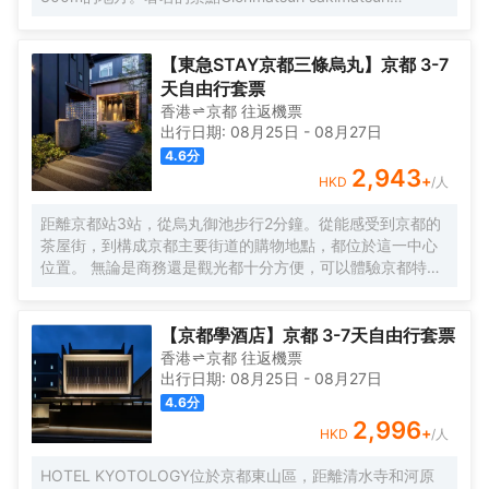
niwatoriboko、伊賀流忍者修行體驗和京都嵯峨之館和服體
驗均可步行很短距離到達。 酒店對客房的裝飾十分考究，每
間設施齊全的客房都配備有空調、液晶電視機和房間內高速
【東急STAY京都三條烏丸】京都 3-7
上網。電熱水壺和咖啡壺/茶壺可供使用，便捷的客房設施定
天自由行套票
能讓您倍感舒適。浴室配有拖鞋、24小時熱水和浴缸。 酒店
香港
京都
往返
機票
提供的休閒設施，旨在為旅客營造多姿多彩、奢華完美的住
出行日期:
08月25日
-
08月27日
宿體驗。酒店設有24小時前台諮詢服務，為下榻至此的您提
4.6
分
供最貼心的行程安排。
2,943
+
HKD
/人
距離京都站3站，從烏丸御池步行2分鐘。從能感受到京都的
茶屋街，到構成京都主要街道的購物地點，都位於這一中心
位置。 無論是商務還是觀光都十分方便，可以體驗京都特有
的住宿。 所有客房均配有洗衣機/烘乾機和微波爐，旨在讓您
在旅途中也能「像生活一樣地停留」。 京都東急兩替町三條
鳥丸酒店的設施，讓您在長期旅居中也能很好地度過，為您
【京都學酒店】京都 3-7天自由行套票
的旅途增添色彩。 酒店於餐廳棟提供以京都家常菜為主、日
香港
京都
往返
機票
式西式融合的自助餐。您可以品嚐到由時令食材帶來的最天
出行日期:
08月25日
-
08月27日
然的味道。
4.6
分
2,996
+
HKD
/人
HOTEL KYOTOLOGY位於京都東山區，距離清水寺和河原