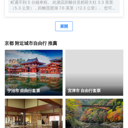
町通不到 5 分鐘車程。 此酒店距離伏見稻荷大社 3.3 英里
（5.3 公里），距離琵琶湖 7.6 英里（12.3 公里）。 您可到
露台和花園欣賞美景，還可利用免費 WiFi等服務和設施。此
酒店還提供公共客廳和自動售貨機。 每天一次免費招待會舉
行免費招待會，您可以藉此結識其他住客。 特色服務/設施包
展開
括快速入住、行李寄存和洗衣設施。 有 14 間客房提供冰箱
和液晶電視；您定能在旅途中找到家的舒適。提供免費無線
網絡，方便您與朋友保持聯繫；數碼頻道可滿足您的娛樂需
京都
附近城市自由行 推薦
求。私人浴室提供免費洗浴用品和吹風機。便利設施包括保
險箱和電熱水壺；如有需要，還可提供熨斗/熨板。
宇治市 自由行套票
宮津市 自由行套票