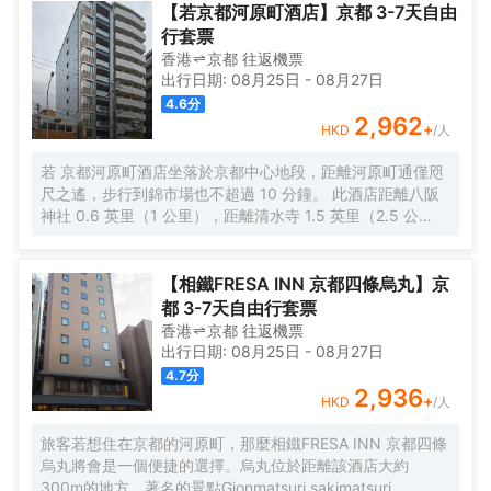
理）供應的烤和牛和前田（日本料理）、京天神 野口（日本料理）
外，配備有拖鞋和吹風機的浴室是您消除一天疲勞的好地方。酒店
【若京都河原町酒店】京都 3-7天自由
的美食，也是來這座城市出行不容錯過的美味之選。</br>酒店提供
設有大堂吧，您可在這裏放鬆身心，享受貼心的服務。除了這些酒
行套票
的休閒設施，旨在為旅客營造多姿多彩、奢華完美的住宿體驗。酒
店內提供的餐飲服務，離酒店不遠處Sumibi Kappo Ifuki（日本料
香港
京都
往返
機票
店配備有會議廳，可供旅客使用。酒店會為旅客提供便捷的禮賓服
理）供應的烤和牛和前田（日本料理）、京天神 野口（日本料理）
出行日期:
08月25日
-
08月27日
務。
的美食，也是來這座城市出行不容錯過的美味之選。</br>酒店提供
4.6
分
的休閒設施，旨在為旅客營造多姿多彩、奢華完美的住宿體驗。酒
2,962
+
HKD
/人
店配備有會議廳，可供旅客使用。酒店會為旅客提供便捷的禮賓服
務。
若 京都河原町酒店坐落於京都中心地段，距離河原町通僅咫
尺之遙，步行到錦市場也不超過 10 分鐘。 此酒店距離八阪
神社 0.6 英里（1 公里），距離清水寺 1.5 英里（2.5 公
里）。 您可利用免費 WiFi、旅遊/票務服務和自動售貨機等
便利服務和設施。 特色服務/設施包括24 小時前台服務、行
李寄存和洗衣設施。 有 40 間客房提供冰箱和平板電視；您
【相鐵FRESA INN 京都四條烏丸】京
定能在旅途中找到家的舒適。提供免費無線網絡，方便您與
都 3-7天自由行套票
朋友保持聯繫；數碼頻道可滿足您的娛樂需求。配備淋浴/盆
香港
京都
往返
機票
浴組合的私人浴室提供坐浴桶和吹風機。便利設施包括書桌
出行日期:
08月25日
-
08月27日
和免費袋泡茶/速溶咖啡；而且按要求提供提供客房服務。
4.7
分
2,936
+
HKD
/人
旅客若想住在京都的河原町，那麼相鐵FRESA INN 京都四條
烏丸將會是一個便捷的選擇。烏丸位於距離該酒店大約
300m的地方。著名的景點Gionmatsuri sakimatsuri