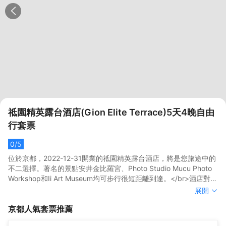
祗園精英露台酒店(Gion Elite Terrace)5天4晚自由
行套票
0
/5
位於京都，2022-12-31開業的祗園精英露台酒店，將是您旅途中的
不二選擇。著名的景點安井金比羅宮、Photo Studio Mucu Photo
Workshop和Ii Art Museum均可步行很短距離到達。</br>酒店對客
房的裝飾十分考究，每間設施齊全的客房都配備有空調。除此之
位於京都，2022-12-31開業的祗園精英露台酒店，將是您旅途中的
展開
外，配備有拖鞋和吹風機的浴室是您消除一天疲勞的好地方。酒店
不二選擇。著名的景點安井金比羅宮、Photo Studio Mucu Photo
京都
人氣套票推薦
設有大堂吧，您可在這裏放鬆身心，享受貼心的服務。除了這些酒
Workshop和Ii Art Museum均可步行很短距離到達。</br>酒店對客
店內提供的餐飲服務，離酒店不遠處Sumibi Kappo Ifuki（日本料
房的裝飾十分考究，每間設施齊全的客房都配備有空調。除此之