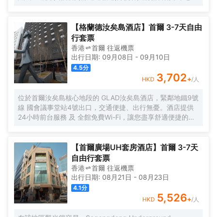
旅遊景點。 特別是,距離金融、商務中心地區汝矣島和首爾站
不到10分鐘車程,乘坐地鐵15分鐘即可到達熱鬧的弘大地區、
新村、明洞。 Lotte City Hotel Mapo酒店為客人提供舒適的
【格蘭德汝矣島酒店】首爾 3-7天自由
客房、現代化的餐廳Naru、自然採光的室內游泳池、商務會
行套票
議室和健身中心等設施,提供與眾不同的服務,為客人提供舒適
香港
首爾
往返
機票
的放鬆和成功的商務環境。
出行日期:
09月08日
-
09月10日
4.5
分
3,702
+
HKD
/人
位於首爾汝矣島核心地段的 GLAD汝矣島酒店，緊鄰地鐵9號
線 國會議事堂站4號出口，交通便捷、出行無憂。酒店提供
24小時前台服務 及 全館免費Wi-Fi，讓您盡享舒適便捷的入
住體驗。 所有客房均配備 寬敞的休息區、42英寸LED有線/
衞星電視、辦公書桌 及配有高端洗浴用品的 私人浴室，無論
是商務出行還是休閒旅遊，都能滿足您的多樣需求。 清晨可
【首爾廣場UH套房酒店】首爾 3-7天
在一樓餐廳享用豐盛的 自助早餐（供應時間：06:30～
自由行套票
09:30），開啟活力滿滿的一天。傍晚時分，不妨前往本店
香港
首爾
往返
機票
特色酒吧 Black Bar，品嚐精選 單一麥芽威士忌，或在14層
出行日期:
08月21日
-
08月23日
的高端日料餐廳 Kappo Aki，細品選用應季食材烹製的正宗
4.1
分
日本料理，體驗味蕾盛宴。 酒店步行 5分鐘可達國會議事
5,526
+
HKD
/人
堂，15分鐘可達IFC Mall與The Hyundai Seoul現代百貨，購
物、休閒與商務活動輕鬆切換。前往 金浦國際機場僅需約25