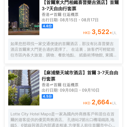
【首爾東大門相鐵喜普樂吉酒店】首爾
3-7天自由行套票
香港
首爾
往返
機票
出行日期:
08月15日
-
08月17日
4.6
分
3,522
+
HKD
/人
如果您想尋找一家交通便捷的首爾酒店，那沒有比喜普樂吉
酒店首爾東大門更合適的選擇了。 在這裏，旅客們可輕鬆前
往市區內各大旅遊、購物、餐飲地點。 紙藝術博物館, 東國
大學地鐵站, 獎忠體育館也近在咫尺。 喜普樂吉酒店首爾東
大門提供優質貼心的服務和方便實用的設施，贏得了客人的
普遍好評。 酒店的特色服務有無線網絡, 洗衣服務/乾洗, 會
【麻浦樂天城市酒店】首爾 3-7天自由
議設施, 保險箱, 接送服務。 喜普樂吉酒店首爾東大門有裝修
行套票
精美的客房，每間都配有液晶電視/等離子電視, 空調, 冰箱,
香港
首爾
往返
機票
無線上網（免費）。 酒店內的健身中心是忙碌的一天後放鬆
出行日期:
09月08日
-
09月10日
身心的理想去處。 想在首爾尋找舒適又便捷的酒店，就一定
4.5
分
要考慮喜普樂吉酒店首爾東大門，能帶給您賓至如歸的感
2,664
+
HKD
/人
覺。
Lotte City Hotel Mapo是一家為國內外商務客戶和居住在首
爾的遊客提供的優質商務酒店。 孔德站2號出口機場鐵路,地
鐵5、6號線與酒店內部通道相連,方便客人前往首爾市中心和