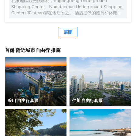
在該地區觀光很容易，Sogongdong Underground
分鐘車程，仁川國際機場約50分鐘車程，是商務與旅行人士
Shopping Center、Namdaemun Underground Shopping
的理想之選。
Center和Plateao都在酒店附近。 酒店提供的體育和休閒設
施，旨在為旅客營造多姿多彩的住宿體驗。
展開
首爾
附近城市自由行 推薦
釜山 自由行套票
仁川 自由行套票