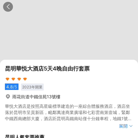
昆明華悦大酒店5天4晚自由行套票
4.8
/5
2023
年開業
雨花街道中鐵佳苑13號樓
華悦大酒店是按照高星級標準建造的一座綜合體服務酒店，酒店坐
落於昆明市呈貢新區，毗鄰萬達商業廣場和七彩雲南第壹城，緊鄰
中鐵西南總部大廈，酒店距昆明高鐵南站僅十分鐘車程，地鐵1號，
2號，4號線直達(聯大街站D出口)，可方便往返市中心、機場、車站
華悦大酒店是按照高星級標準建造的一座綜合體服務酒店，酒店坐
展開
及各著名旅遊景點。酒店擁有風格獨特的豪華客房及套房，時尚彰
落於昆明市呈貢新區，毗鄰萬達商業廣場和七彩雲南第壹城，緊鄰
昆明
人氣套票推薦
顯與靜怡舒適和諧相擁；入住行政樓層，還可享受到免費早餐，晚
中鐵西南總部大廈，酒店距昆明高鐵南站僅十分鐘車程，地鐵1號，