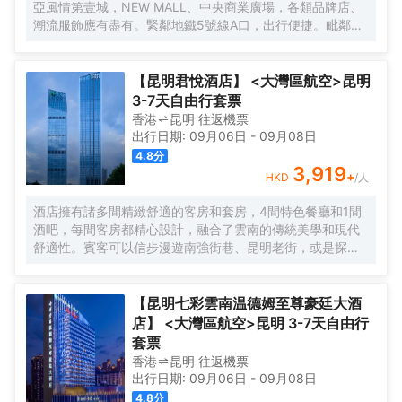
亞風情第壹城，NEW MALL、中央商業廣場，各類品牌店、
潮流服飾應有盡有。緊鄰地鐵5號線A口，出行便捷。毗鄰滇
池、大觀公園、下樓即達繁華，轉身擁抱自然。酒店20層擁
有高空泳池和24小時自助洗衣房，是商務出差和家庭出遊的
理想之選。
【昆明君悅酒店】 <大灣區航空>昆明
3-7天自由行套票
香港
昆明
往返
機票
出行日期:
09月06日
-
09月08日
4.8
分
3,919
+
HKD
/人
酒店擁有諸多間精緻舒適的客房和套房，4間特色餐廳和1間
酒吧，每間客房都精心設計，融合了雲南的傳統美學和現代
舒適性。賓客可以信步漫遊南強街巷、昆明老街，或是探訪
金馬碧雞坊等城市標誌性景點，每一步都是深入雲南文化的
旅程。酒店的設計靈感源於雲南的文化精髓，詮釋表達了雲
南人文特色和地域特色，傳統與現代的完美交融在此得以展
【昆明七彩雲南温德姆至尊豪廷大酒
現，更是探索體驗雲南文化的起點。
店】 <大灣區航空>昆明 3-7天自由行
套票
香港
昆明
往返
機票
出行日期:
09月06日
-
09月08日
4.8
分