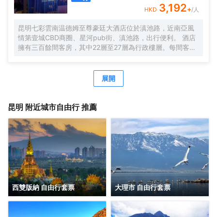
3,192
+
HKD
/人
昆明七彩雲南温德姆至尊豪廷大酒店位於滇池路，近南亞風
情第壹城CBD商圈、星河pub街、滇池路，出行便利。 酒店
擁有三百餘間客房，其中22層至27層為行政樓層。每間客房
均配備高速無線網絡，配備婕珞芙護理用品，温德姆枕頭備
選單等。
展開
昆明
附近城市自由行 推薦
西雙版納 自由行套票
大理市 自由行套票