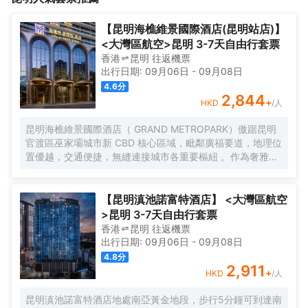
間夜宵，快速辦理入住及離店等諸多專屬禮遇。酒店設有中、西不
2號，4號線直達(聯大街站D出口)，可方便往返市中心、機場、車站
同主題的餐廳，將帶給您別樣的味覺盛宴。中餐雲宴以傳統粵菜為
及各著名旅遊景點。酒店擁有風格獨特的豪華客房及套房，時尚彰
【昆明海樵維景國際酒店(昆明站店)】
基礎，融入現代的技藝手法，同時配上川滇菜的精髓，菜品精緻而
顯與靜怡舒適和諧相擁；入住行政樓層，還可享受到免費早餐，晚
<大灣區航空>昆明 3-7天自由行套票
口味獨特。一樓雲宴廳充裕的宴會空間是舉辦婚壽宴、喬遷宴等上
間夜宵，快速辦理入住及離店等諸多專屬禮遇。酒店設有中、西不
香港
昆明
往返
機票
佳場所，二樓雲宴包房完美地結合了精緻正宗的中式餐飲與極具創
同主題的餐廳，將帶給您別樣的味覺盛宴。中餐雲宴以傳統粵菜為
出行日期:
09月06日
-
09月08日
造性的當代風格和氛圍，為您定製專屬的私密空間，會客品茗，品
基礎，融入現代的技藝手法，同時配上川滇菜的精髓，菜品精緻而
4.6
分
鑑美味佳餚，恬淡中盡顯風範與尊貴。設施設備齊全的會議場所，
口味獨特。一樓雲宴廳充裕的宴會空間是舉辦婚壽宴、喬遷宴等上
2,844
+
HKD
/人
專業的會議服務團隊，將盡心盡力的為您提供完美的優質服務。若
佳場所，二樓雲宴包房完美地結合了精緻正宗的中式餐飲與極具創
水庭養生會所，足療、SPA、健身房、棋牌室一應俱全，讓您舒緩
造性的當代風格和氛圍，為您定製專屬的私密空間，會客品茗，品
昆明海樵維景國際酒店（ GRAND METROPARK）傲踞昆明
壓力，愉悦身心，樂享健康生活。 全心全意的服務，無所不在的關
鑑美味佳餚，恬淡中盡顯風範與尊貴。設施設備齊全的會議場所，
官渡區巫家壩城市新 CBD 核心區域，毗鄰廣福要道，地理位
懷，華悦大酒店期待您的光臨。
專業的會議服務團隊，將盡心盡力的為您提供完美的優質服務。若
置優越，交通便捷，無縫連接城市各重要樞紐 。作為奢雅酒
水庭養生會所，足療、SPA、健身房、棋牌室一應俱全，讓您舒緩
店標杆，我們秉承中國旅遊集團酒店控股有限公司旗下超高
壓力，愉悦身心，樂享健康生活。 全心全意的服務，無所不在的關
端品牌“維景國際 ”的卓越品牌標準與管理理念，承襲百年央
懷，華悦大酒店期待您的光臨。
企尊貴血統， 以非凡氣度為昆明呈現一座集建築藝術與高端
【昆明滇池諾富特酒店】 <大灣區航空
款客於一體的非凡居停目的地。
>昆明 3-7天自由行套票
香港
昆明
往返
機票
出行日期:
09月06日
-
09月08日
4.8
分
2,911
+
HKD
/人
昆明滇池諾富特酒店地處南亞黃金地段，步行5分鐘可到達南