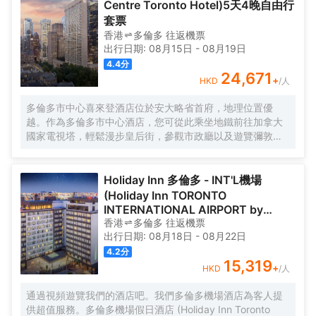
Centre Toronto Hotel)5天4晚自由行
以在這裏舒緩身心壓力。外國旅客可以通過多國語言工作人員瞭解
套票
當地風土人情的相關信息。
香港
多倫多
往返
機票
出行日期:
08月15日
-
08月19日
4.4
分
24,671
+
HKD
/人
多倫多市中心喜來登酒店位於安大略省首府，地理位置優
越。作為多倫多市中心酒店，您可從此乘坐地鐵前往加拿大
國家電視塔，輕鬆漫步皇后街，參觀市政廳以及遊覽彌敦道
菲利普斯廣場。我們充分理解家庭的重要性，提供親子房型
和設施，歡迎您和家人一起入住我們的多倫多家庭友好型酒
店。我們擁有多倫多首屈一指的室內/室外游泳池和佔地面積
Holiday Inn 多倫多 - INT'L機場
超過 130,000 平方英尺的活動場地供您在這度過悠閒時光。
(Holiday Inn TORONTO
清晨在 BnB 享用一頓健康的早餐，然後探索魅力多倫多市
INTERNATIONAL AIRPORT by
區，傍晚在百年老店 Shopsy’s 用鮮嫩肋骨的美味來結束美好
IHG)5天4晚自由行套票
香港
多倫多
往返
機票
的一天，最後回到我們温馨的多倫多酒店享受喜來登特色睡
出行日期:
08月18日
-
08月22日
眠體驗，我們的優質客房內均配備保險箱，咖啡機以及其他
4.2
分
現代設施供您在多倫多享受舒適住宿。
15,319
+
HKD
/人
通過視頻遊覽我們的酒店吧。我們多倫多機場酒店為客人提
供超值服務。多倫多機場假日酒店 (Holiday Inn Toronto