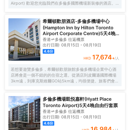
Airport) 歡迎您光臨我們在多倫多國際機場新裝修的酒店。
您一定會喜歡我們酒店的免費多倫多機場班車，安靜方便的
地理位置和浴室加熱地板。我們的酒店靠近該區域活動的主
要場所—多倫多會議中心 (Toronto Congress Centre) 和國
希爾頓歡朋酒店-多倫多機場中心
際中心 (International Centre)，深受客人們喜愛。我們的會
(Hampton Inn by Hilton Toronto
議設施是多倫多機場酒店中的最好的。酒店23間會議室，總
Airport Corporate Centre)5天4晚自
面積達21,000平方英尺以及屢獲殊榮的餐飲，是巨星任何活
由行套票
香港
多倫多
往返
機票
動的理想場所。休閒旅客喜歡酒店靠近皮爾森機場的位置。
出行日期:
08月15日
-
08月19日
附近的活拜娛樂中心 (Woodbine Entertainment Centre) 和
4.6
分
一號廣場 (Square One) 購物為家庭遊客帶來無窮的樂趣。
17,674
+
HKD
/人
從酒店可以方便地進入401和427號高速公路，到多倫多的世
界級旅遊景點只有幾分鐘的路程。在多倫多酒店住宿的客人
若想要遊覽多倫多，希爾頓歡朋旅館多倫多機場企業中心酒
喜歡我們的餐廳的佳餚和美酒。無論您是商務或休閒旅客，
店將會是一個不錯的的住宿之選。從酒店到皮爾遜國際機場
都可在24小時健身中心鍛鍊或到多倫多的最大的温水室內和
3km遠，到庫克斯維爾GO站5km遠，均很便捷。旅客們會發
室外鹽水泳池和熱水浴缸放鬆身心。我們的全體同仁歡迎您
現Planet Bowl、Centennial Park Conservatory和
下次多倫多之行時入住多倫多機場假日酒店。
Garnetwood Park距離酒店都不遠。酒店佔盡地理之宜，
West Mississauga Foot Clinic、Applewood Shaver House
多倫多機場凱悦嘉軒(Hyatt Place
和Canada Customs離此都很近。
Toronto Airport)5天4晚自由行套票
酒店對客房的裝飾十分考究，每間設施齊全的客房都配備有
香港
多倫多
往返
機票
熨衣設備、房內保險箱和空調。咖啡壺/茶壺可供使用，便捷
出行日期:
08月15日
-
08月19日
的客房設施定能讓您倍感舒適。浴室內提供24小時熱水和吹
4.6
分
風機，讓您感受到賓至如歸的享受。
16,984
+