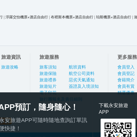
行
|
浮羅交怡機票+酒店自由行
|
布裡斯本機票+酒店自由行
|
珀斯機票+酒店自由行
|
旅遊資訊
旅遊服務
更多服務
旅遊攻略
旅客須知
航班資料
會員登入
旅遊保險
航空公司資料
會員登記
旅遊禮券
惡劣天氣通知
會籍簡介
旅遊短片
簽證及入境須知
會員有賞
電子印花
精選優惠
旅行團報名及責任細則
APP預訂，隨身隨心！
下載永安旅遊
APP
永安旅遊APP可隨時隨地查詢訂單訊
便快捷！