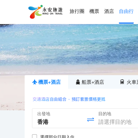
旅行團
機票
酒店
自由行
機票+酒店
船票+酒店
火車
出發地
目的地
選擇部分日期入住