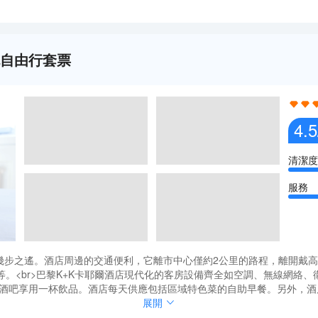
晚自由行套票
4.5
清潔度
服務
幾步之遙。酒店周邊的交通便利，它離市中心僅約2公里的路程，離開戴高
。<br>巴黎K+K卡耶爾酒店現代化的客房設備齊全如空調、無線網絡
並在酒店的酒吧享用一杯飲品。酒店每天供應包括區域特色菜的自助早餐。另外
11：00，且早餐不提供香檳。<br>巴黎K+K卡耶爾酒店是您來巴黎
幾步之遙。酒店周邊的交通便利，它離市中心僅約2公里的路程，離開戴高
展開
。<br>巴黎K+K卡耶爾酒店現代化的客房設備齊全如空調、無線網絡