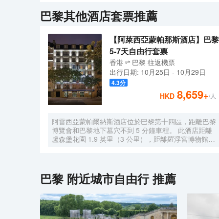
Bistro Lounge小酒館享用品種繁多的美食，
巴黎
其他酒店套票推薦
配備也可以滿足您的不時之需。酒店早餐時間為6：30—
生活。<br>
【阿萊西亞蒙帕那斯酒店】巴黎
5-7天自由行套票
香港
巴黎
往返
機票
出行日期:
10月25日
-
10月29日
4.3
分
8,659
+
HKD
/人
阿雷西亞蒙帕爾納斯酒店位於巴黎第十四區，距離巴黎
博覽會和巴黎地下墓穴不到 5 分鐘車程。 此酒店距離
盧森堡花園 1.9 英里（3 公里），距離羅浮宮博物館
2.6 英里（4.1 公里）。 您可到露台和花園欣賞美景，
還可利用免費 WiFi等服務和設施。此酒店的其他特色
包括禮賓服務和宴會廳。 特色服務/設施包括乾洗/洗衣
服務、24 小時前台服務和多語言服務。 酒店有 69 間
巴黎
附近城市自由行 推薦
客房，提供平板電視。提供免費無線網絡，方便您與朋
友保持聯繫；衞星頻道可滿足您的娛樂需求。配備浴缸
或淋浴的私人浴室提供免費洗浴用品和吹風機。便利設
施包括保險箱和書桌，以及帶有免費市內通話的電話。