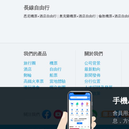
長線自由行
悉尼機票+酒店自由行
|
奧克蘭機票+酒店自由行
|
倫敦機票+酒店自由
我們的產品
關於我們
旅行團
機票
公司背景
酒店
自由行
最新動向
郵輪
船票
新聞發佈
高鐵火車票
當地體驗
分行位置
港玩港食
獨立包團
人才招聘及發展
私隱政策
手機
會員用
關注我們
息，方