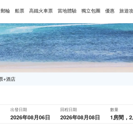
郵輪
船票
高鐵火車票
當地體驗
獨立包團
優惠
旅遊
票+酒店
出發日期
回程日期
數量
2026年08月06日
2026年08月08日
1房間，
2