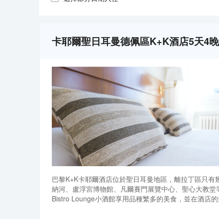
卡耶爾聖日耳曼德佩區K+K酒店5天4
巴黎K+K卡耶爾酒店位於聖日耳曼地區，離拉丁區只有
納河、盧浮宮博物館、凡爾賽門展覽中心、聖心大教堂等
Bistro Lounge小酒館享用品種繁多的美食，
配備也可以滿足您的不時之需。酒店早餐時間為6：30—
巴黎K+K卡耶爾酒店位於聖日耳曼地區，離拉丁區只有
生活。<br>
納河、盧浮宮博物館、凡爾賽門展覽中心、聖心大教堂等