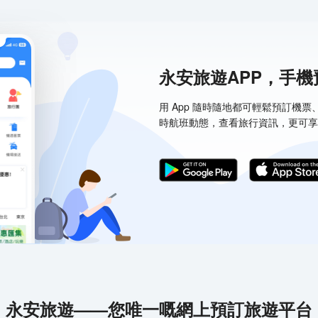
永安旅遊APP，手
用 App 隨時隨地都可輕鬆預訂機
時航班動態，查看旅行資訊，更可享
永安旅遊——您唯一嘅網上預訂旅遊平台