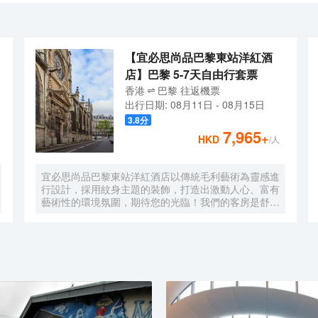
並在酒店的酒吧享用一杯飲品。酒店每天供應包括區域特色菜的自助早餐。另外
11：00，且早餐不提供香檳。<br>巴黎K+K卡耶爾酒店是您來巴黎
【宜必思尚品巴黎東站洋紅酒
店】巴黎 5-7天自由行套票
香港
巴黎
往返
機票
出行日期:
08月11日
-
08月15日
3.8
分
7,965
+
HKD
/人
宜必思尚品巴黎東站洋紅酒店以傳統毛利藝術為靈感進
行設計，採用紋身主題的裝飾，打造出激動人心、富有
藝術性的環境氛圍，期待您的光臨！我們的客房是舒適
的休憩之所，是充滿活力的傑作。您還可以享用美味豐
盛的自助早餐，進一步提升您的體驗。我們的專業團隊
將竭誠為您服務，並照顧到每一個細節。盡情享受您的
入住時光吧！