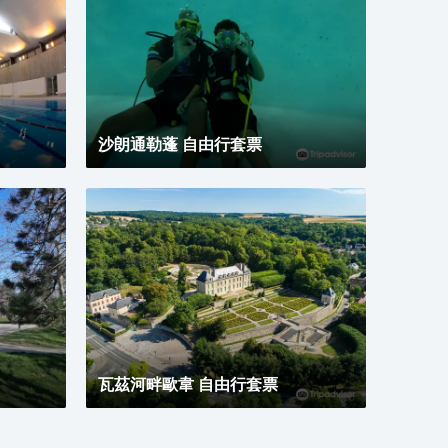
的探索，Alain Ducasse au Plaza Athenee（Alain
提供
Ducasse au Plaza Athénée）（西餐）會供應一流的
的住
推薦美味龍蝦，Kei Restaurant（西餐）和Le Grand
至此
Restaurant（Le Grand Restaurant Jean-François
Piège）（西餐）也會讓您大吃一驚，定會對肋骨牛排
和法式小牛胸腺讚不絕口。 優美的環境，再搭配上細
緻周到的服務，酒店的休閒區定能滿足您的品質需求。
品質保證的禮賓服務，讓您真正體驗賓至如歸的享受。
沙朗通勒蓬 自由行套票
瓦茲河畔歐韋 自由行套票