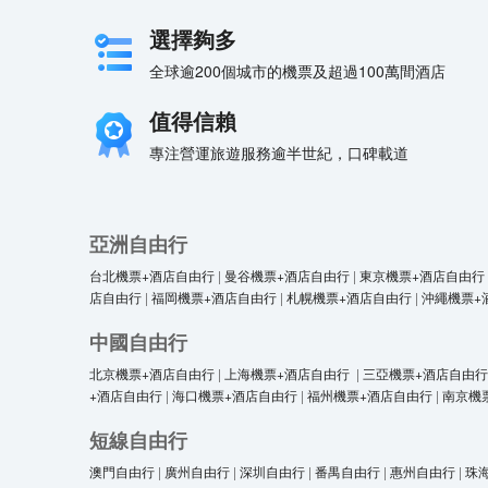
選擇夠多
全球逾200個城市的機票及超過100萬間酒店
值得信賴
專注營運旅遊服務逾半世紀，口碑載道
亞洲自由行
台北機票+酒店自由行
|
曼谷機票+酒店自由行
|
東京機票+酒店自由行
店自由行
|
福岡機票+酒店自由行
|
札幌機票+酒店自由行
|
沖繩機票+
中國自由行
北京機票+酒店自由行
|
上海機票+酒店自由行
|
三亞機票+酒店自由行
+酒店自由行
|
海口機票+酒店自由行
|
福州機票+酒店自由行
|
南京機
短線自由行
澳門自由行
|
廣州自由行
|
深圳自由行
|
番禺自由行
|
惠州自由行
|
珠