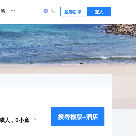
...
攻略
搜尋訂單
登入
搜尋機票+酒店
成人，
0
小童