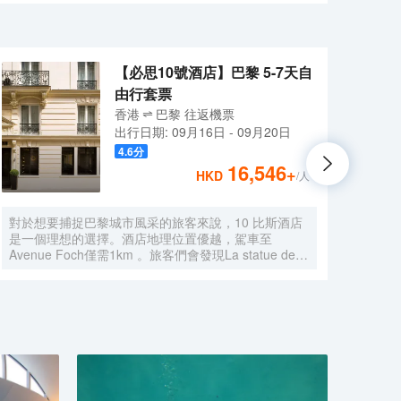
，酒店24小時接待台還提供免費咖啡和茶。電腦和打印機的
旅遊的入住選擇之一，酒店氣氛閒適、豐富您在巴黎的旅行
【必思10號酒店】巴黎 5-7天自
由行套票
香港
巴黎
往返
機票
出行日期:
09月16日
-
09月20日
4.6
分
16,546
+
HKD
/人
對於想要捕捉巴黎城市風采的旅客來說，10 比斯酒店
店位於
是一個理想的選擇。酒店地理位置優越，駕車至
夫里奧
Avenue Foch僅需1km 。旅客們會發現La statue de
LYO
Leon Serpollet、Hertz Ride Paris和巴黎大會堂距離酒
點Parc
店都不遠。 客房內的所有設施都是經過精心的考慮和
Tour
安排，包括熨衣設備、房內保險箱和空調，滿足您入住
達.
需求的同時又能增添家的温馨感。服務人員會提前為您
床，
準備好電熱水壺，以滿足您的飲水需求。倘若您在忙碌
房都
的一天後想在自己的客房內放鬆，提供吹風機的客房浴
房內
室是不錯的選擇。在空閒的時候，去酒吧喝杯飲品放鬆
前台
一下是不錯的選擇。如果旅客想在自己的房間舒適的用
廳提
餐，酒店可提供客房服務。酒店周邊的美食也等待着您
房間