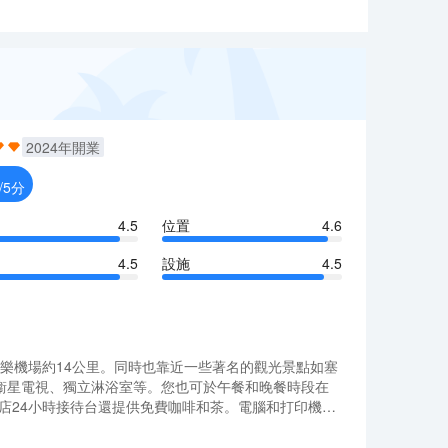
2024
年開業
/5分
4.5
位置
4.6
4.5
設施
4.5
樂機場約14公里。同時也靠近一些著名的觀光景點如塞
、衞星電視、獨立淋浴室等。您也可於午餐和晚餐時段在
，酒店24小時接待台還提供免費咖啡和茶。電腦和打印機的
旅遊的入住選擇之一，酒店氣氛閒適、豐富您在巴黎的旅行
樂機場約14公里。同時也靠近一些著名的觀光景點如塞
、衞星電視、獨立淋浴室等。您也可於午餐和晚餐時段在