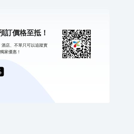
機預訂價格至抵！
票、酒店、不單只可以追蹤實
獨家優惠！