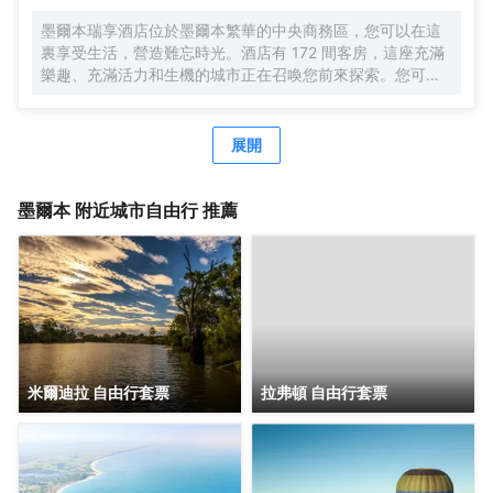
途中找到家的舒適。提供免費無線網絡，方便您與朋友保持
墨爾本瑞享酒店位於墨爾本繁華的中央商務區，您可以在這
聯繫；數碼頻道可滿足您的娛樂需求。浴室提供淋浴設施、
裏享受生活，營造難忘時光。酒店有 172 間客房，這座充滿
免費洗浴用品和吹風機。便利設施包括電話，以及保險箱和
樂趣、充滿活力和生機的城市正在召喚您前來探索。您可以
書桌。
瞭解到為什麼"孤獨星球"將墨爾本稱為澳大利亞所有城市中
最"歐洲"的城市。酒店門外就是體育、文化、藝術和 230 多
條道路。
展開
墨爾本
附近城市自由行 推薦
米爾迪拉 自由行套票
拉弗頓 自由行套票