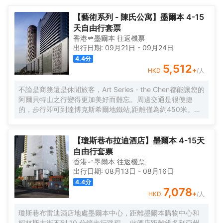
室和兩居室公寓。 Paragon Apartments 展示了卓越的親自然設
計，是澳大利亞首座室內森林的所在地，確保您可以輕鬆沉浸在大
【藝術系列 - 陳氏公寓】墨爾本 4-15
自然中。
天自由行套票
香港
墨爾本
往返
機票
出行日期:
09月21日
-
09月24日
4.4
分
5,512
+
HKD
/人
不論是商務還是休閒旅客，Art Series - the Chen都能讓您的
阿爾貝特山之行變得更加美好而難忘。周邊交通是很便捷
的，步行即可到達博克斯希爾地鐵站,距離僅為約450米。另
外步行5分鐘即可到達109路電車站，可以直達墨爾本市中
心。著名的景點Henry Bolte Memorial、Box Hill Gardens和
Darkzone Laser Tag均可步行很短距離到達。從酒店到
【瓊斯巷布拉迪酒店】墨爾本 4-15天
Beckett Park遊覽很方便，Blacks Walk Reserve和沃特公園
自由行套票
也均在附近。 酒店對客房的裝飾十分考究，每間設施齊全的
香港
墨爾本
往返
機票
客房都配備有空調和衣櫃/衣櫥。除此之外，配備有吹風機的
出行日期:
08月13日
-
08月16日
浴室是您消除一天疲勞的好地方。 酒店提供的休閒設施，旨
4.4
分
在為旅客營造多姿多彩、奢華完美的住宿體驗。酒店會為旅
7,078
+
HKD
/人
客提供便捷的禮賓服務。
瓊斯巷布雷迪酒店地處墨爾本中心，距離墨爾本購物中心和
柯林斯大街不到 10 分鐘步行路程。 此酒店距離維多利亞州