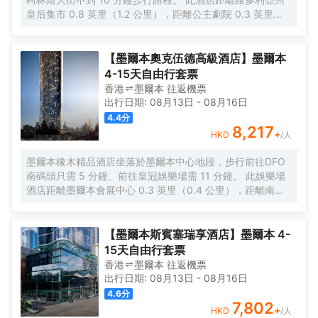
皇后集市 0.8 英里（1.2 公里），距離公主劇院 0.3 英里
（0.5 公里）。 您可充分利用健身中心等度假設施，此外還
有免費 WiFi和禮賓服務等。 特色服務/設施包括乾洗/洗衣服
務、24 小時前台服務和行李寄存。 酒店有 153 間客房，提
【墨爾本奧克伍德高級酒店】墨爾本
供智能電視。您的客房備有加厚層卧床。提供免費無線網
4-15天自由行套票
絡，方便您與朋友保持聯繫；數碼頻道可滿足您的娛樂需
香港
墨爾本
往返
機票
求。配備淋浴設施的私人浴室提供名牌洗護用品和吹風機。
出行日期:
08月13日
-
08月16日
4.4
分
8,217
+
HKD
/人
墨爾本橡木精品酒店坐落於墨爾本中心地段，步行前往DFO
南碼頭只需 5 分鐘、前往皇冠娛樂場需 11 分鐘。 此娛樂場
酒店距離墨爾本會展中心 0.3 英里（0.4 公里），距離南墨
爾本市場 0.6 英里（1 公里）。 您可選擇直奔娛樂場；或者
先享受健身中心等其他度假設施，等到好運降臨再去。此酒
店還提供免費 WiFi、禮賓服務和保姆服務。 您可以去Fifth
【墨爾本斯賓塞瑞享酒店】墨爾本 4-
Restaurant享用一頓美餐，也可以待在房間裏，享受酒店的
15天自由行套票
部分時段客房送餐服務。您可以到酒吧/酒廊，點一杯喜歡的
香港
墨爾本
往返
機票
飲品，暢飲一番。每天 7:00 至 11:00 提供收費的自助式早
出行日期:
08月13日
-
08月16日
餐。 特色服務/設施包括乾洗/洗衣服務、24 小時前台服務和
4.6
分
多語言服務。這家酒店擁有 5 間會議室，可用來舉辦活動。
7,802
+
HKD
/人
有 392 間客房提供意式濃縮咖啡機和智能電視；您定能在旅