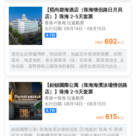
客感到愉悅欣喜與備受關懷，用心意讓您更“心怡”。
域繁華路段，距離拱北口岸，珠海高鐵站只需5分鐘車程。如
果您有時間放鬆休息，可以去長隆海洋王國遊玩，情侶路海
【熙尚碧海酒店（珠海情侶路日月貝
邊漫步，緊鄰夏灣夜市，無論您是商務出差還是遊玩，都是
店）】珠海 2-5天套票
您不二之選，戴斯精選温德姆酒店歡迎您的到來！
香港
珠海
往返
船票
出行日期:
08月14日
-
08月15日
4.7
分
692
+
HKD
/人
酒店位於香爐灣畔，情侶路旁，地處百年香洲商業圈，休閒
逛街，地道海鮮，食在廣東美（味）在珠海，觀珠海漁女, 走
情侶路，賞野狸島公園珠海歌劇院，感受自然與現代結合的
海畔生活，甚為便利，酒店配以近百個車位，方便省心。 酒
店直線100米，擁抱香爐灣沙灘，海與您的約定。酒店右側
600米，城市地標一一珠海漁女，城市陽台。左側600米珠
【鉑頓國際公寓（珠海海濱泳場情侶路
海歌劇院（日月貝），距離港珠澳大橋12分鐘。拱北、青茂
店）】珠海 2-5天套票
口岸20分鐘。酒店前後50米公交線路覆蓋全珠海。 酒店傾
香港
珠海
往返
船票
力打造“寬敞高雅空間”優質床品衞浴，完備設施服務，為您提
出行日期:
08月14日
-
08月15日
供優質的住宿服務 酒店中央空調冷暖可調，特色落地窗直觀
4.7
分
海景和海霞公園，欣賞東方海上日出，港珠澳大橋。中西結
615
+
HKD
/人
合的自助早餐，配以廣東特色，一天的愉快從豐富營養的早
餐開始。
鉑頓國際公寓( 珠海海濱泳場情侶路 店)地處於 珠海 市 香洲
區吉大商圈，距離機場駕車39分鐘，距離火車站15分鐘車