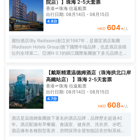
院店）】珠海 2-5天套票
香港
珠海
往返
船票
出行日期:
08月14日
-
08月15日
4.8
分
604
+
HKD
/人
麗怡酒店(By Radisson)創立於1987年，是麗笙酒店集團
(Radisson Hotels Group)旗下國際中端品牌，也是酒店規模
位列全球第二、亞洲N 0.1的錦江國際集團旗下多元品牌之
一。麗怡酒店在全球有600多家門店，是麗笙酒店集團旗下
門店數量TOP 1的品牌。 麗怡酒店珠海情侶路日月貝大劇院
店地處珠海市繁華地帶，毗鄰情侶路，日月貝，珠海市政府
【戴斯精選温德姆酒店（珠海拱北口岸
等商圈，距離珠海站，明珠站打車約20分鐘，周邊永旺超
高鐵站店） 】珠海 2-5天套票
市，揚名廣場，購物中心，美食購物，一應俱全， 麗怡酒店
香港
珠海
往返
船票
提供乾淨的住宿環境和舒適温馨多種房型，滿足您的不同需
出行日期:
08月14日
-
08月15日
求，大堂設置了歡迎角、休閒區，店內WIFI公共區域全覆蓋
4.7
分
且配套設施齊全，設有餐廳、洗衣房及健身房(24小時服務)
608
+
HKD
/人
等，是您商務、旅遊、會展、休閒的理想選擇WELCOME
HOME心怡之所。 麗怡酒店的標誌造型是一朵玫瑰花，玫瑰
酒店是温德姆集團旗下著名的酒店品牌，品牌歷史超過40
花語源自古希臘神話，象徵真摯的情誼，無論何時何地，在
年。酒店配備有早餐廳、會議室、健身房、洗衣房、水吧。
麗怡酒店，您都可以一如既往地體驗到真誠、貼心的服務，
酒店擁有各種類型客房，房間採用全屋智能語音控制系統、
精心優選品質體驗讓您感到賓至如歸，我們致力讓每一位賓
智能馬桶，科技感十足。酒店地理位置優越，位於市中心區