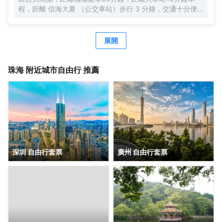
程，距離 信海大夏 （公交車站）步行 3 分鐘，交通十分便
利，鄰近GI時代廣場，吃喝玩樂非常方便，周邊有 美食街、
超市、購物廣場 等生活設施配套。 公寓擁有現代温馨客房，
配套有餐廳、洗衣房、健身房、等公共空間，旅客在享受舒
展開
適住宿的同時，也能輕鬆滿足各種休閒與商務需求。客房分
佈於2-5 層，所有客房都配備有高品質的床品、高速wifi，確
保賓客能夠享受到賓至如歸的居住體驗。 喜悅餐廳位於6
珠海
附近城市自由行 推薦
層，每天都按照國際化標準提供數十種精選早餐品種，2-3種
本地特色菜，展現 珠海飲食文化。此外，每個房間都配備有
洗衣機，賓客在忙碌之餘也能輕鬆打理日常衣物。位於 6 層
的健身房房配備有跑步機、橢圓機、動感單車等高端健身器
材，即便身處旅途，也能輕鬆延續鍛鍊習慣。 鉑頓國際公寓
是東呈集團旗下中高端服務式公寓品牌，以“傾注匠心，融入
當地”為品牌理念，融合現代生活方式和行為，旨在為商旅人
士提供舒適住宿、尊貴服務和非凡體驗的現代化理想居庭。
深圳 自由行套票
廣州 自由行套票