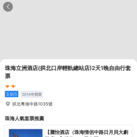
珠海立洲酒店(拱北口岸輕軌總站店)2天1晚自由行套
票
3.9
/5
2014
年開業
拱北粵海中路1035號
珠海
人氣套票推薦
【麗怡酒店（珠海情侶中路日月貝大劇