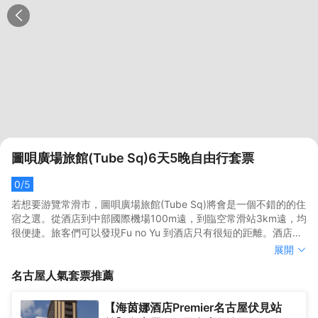
圖唄廣場旅館(Tube Sq)6天5晚自由行套票
0
/5
若想要游覽常滑市，圖唄廣場旅館(Tube Sq)將會是一個不錯的的住
宿之選。從酒店到中部國際機場100m遠，到臨空常滑站3km遠，均
很便捷。旅客們可以發現Fu no Yu 到酒店只有很短的距離。酒店占
盡地理之宜，Centrair Sky Deck、常滑陶器鄉和常滑招財貓
若想要游覽常滑市，圖唄廣場旅館(Tube Sq)將會是一個不錯的的住
展開
Tokonyan離此都很近。</br>所有極具特色的客房都配備有房內保
宿之選。從酒店到中部國際機場100m遠，到臨空常滑站3km遠，均
名古屋
人氣套票推薦
險箱和空調，讓您感受到更加貼心細致的入住體驗。浴室內提供吹
很便捷。旅客們可以發現Fu no Yu 到酒店只有很短的距離。酒店占
風機，讓您感受到賓至如歸的享受。</br>優美的環境，再搭配上細
盡地理之宜，Centrair Sky Deck、常滑陶器鄉和常滑招財貓
致周到的服務，酒店的休閑區定能滿足您的品質需求。酒店設有24
Tokonyan離此都很近。</br>所有極具特色的客房都配備有房內保
【海茵娜酒店Premier名古屋伏見站
小時前台咨詢服務，為下榻至此的您提供最貼心的行程安排。
險箱和空調，讓您感受到更加貼心細致的入住體驗。浴室內提供吹