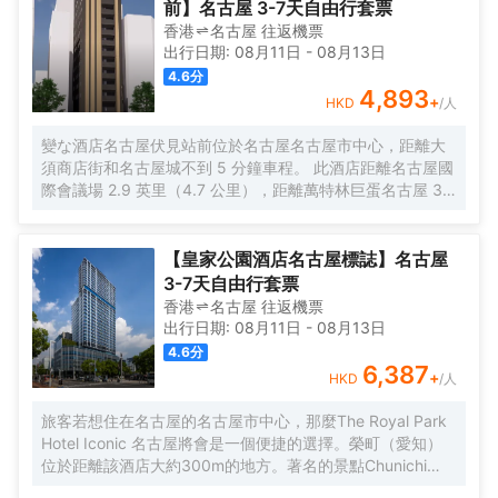
前】名古屋 3-7天自由行套票
風機，讓您感受到賓至如歸的享受。</br>優美的環境，再搭配上細
香港
名古屋
往返
機票
致周到的服務，酒店的休閑區定能滿足您的品質需求。酒店設有24
出行日期:
08月11日
-
08月13日
小時前台咨詢服務，為下榻至此的您提供最貼心的行程安排。
4.6
分
4,893
+
HKD
/人
變な酒店名古屋伏見站前位於名古屋名古屋市中心，距離大
須商店街和名古屋城不到 5 分鐘車程。 此酒店距離名古屋國
際會議場 2.9 英里（4.7 公里），距離萬特林巨蛋名古屋 3.6
英里（5.8 公里）。 您可利用免費 WiFi、自動售貨機和自行
車停放區等便利服務和設施。 特色服務/設施包括24 小時前
台服務、前台保管箱和自動售貨機。酒店提供收費自助停
【皇家公園酒店名古屋標誌】名古屋
車。 有 110 間空調客房提供平板電視；您定能在旅途中找到
3-7天自由行套票
家的舒適。提供免費無線網絡，方便您與朋友保持聯繫。浴
香港
名古屋
往返
機票
室提供免費洗浴用品和坐浴桶。便利設施包括書桌和電熱水
出行日期:
08月11日
-
08月13日
壺；而且每天提供客房服務。
4.6
分
6,387
+
HKD
/人
旅客若想住在名古屋的名古屋市中心，那麼The Royal Park
Hotel Iconic 名古屋將會是一個便捷的選擇。榮町（愛知）
位於距離該酒店大約300m的地方。著名的景點Chunichi
Building、水の宇宙船和綠洲21均可步行很短距離到達。 酒