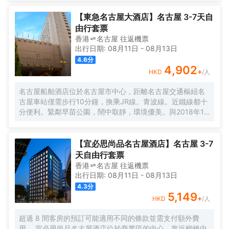
店為您在客房內配備了國際長途電話、熨衣設備和房內保險
箱，所有入住的客人均可便捷的使用。有飲水需求的旅客，
【東急名古屋大酒店】名古屋 3-7天自
酒店還為您提供了電熱水壺和咖啡壺/茶壺。除此之外，配備
由行套票
有拖鞋和24小時熱水的浴室是您消除一天疲勞的好地方。酒
香港
名古屋
往返
機票
吧給旅客提供了一個舒適的環境，可供休憩。對於常駐旅客
出行日期:
08月11日
-
08月13日
來說，若是厭倦了酒店的餐飲，附近的Maruya本店（名鐵
4.6
分
店）（まるや本店 名駅店）（日本料理）和
4,902
+
HKD
/人
Reminiscence（レストラン レミニセンス）（西餐）或許能
勾起您的食慾，他們家的鰻魚茶泡飯和烤鰻魚均深受好評，
名古屋船舶酒店位於名古屋市中心，距離名古屋交通樞紐名
肉屋 雪月花（日本料理）的美食也不錯哦！ 酒店種類繁多的
古屋車站僅需步行10分鐘，換乘JR線。青波線。近鐵線都十
休閒設施能為每一位下榻於此的您創造多元化的休閒空間，
分便利。緊鄰早苗公園，鬧中取靜，環境優美。與2018年10
這其中包括桑拿浴室和健身室。酒店提供的乾洗服務，讓您
月開業，集先進設施設備與一身，將是您旅行名古屋的好去
的旅途更加方便。
處。
【宜必思尚品名古屋酒店】名古屋 3-7
天自由行套票
香港
名古屋
往返
機票
出行日期:
08月11日
-
08月13日
4.3
分
5,149
+
HKD
/人
超過 8 間客房的預訂可能適用不同的條款並需支付額外費
用。 宜必思尚品名古屋酒店位於商業區的中心，靠近柳橋中