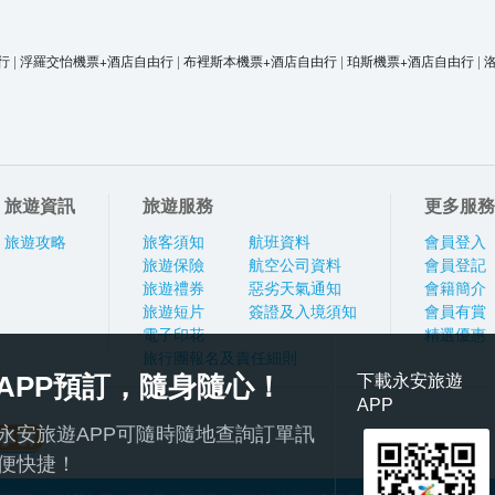
行
|
浮羅交怡機票+酒店自由行
|
布裡斯本機票+酒店自由行
|
珀斯機票+酒店自由行
|
旅遊資訊
旅遊服務
更多服務
旅遊攻略
旅客須知
航班資料
會員登入
旅遊保險
航空公司資料
會員登記
旅遊禮券
惡劣天氣通知
會籍簡介
旅遊短片
簽證及入境須知
會員有賞
電子印花
精選優惠
旅行團報名及責任細則
APP預訂，隨身隨心！
下載永安旅遊
APP
永安旅遊APP可隨時隨地查詢訂單訊
便快捷！