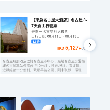
トラン レミニセンス）（西餐）和肉屋 雪月花（日本料理）
的您創造多元化的休閒空間，這其中包括Spa和健身
【東急名古屋大酒店】名古屋 3-
7天自由行套票
香港
名古屋
往返
機票
出行日期:
08月11日
-
08月13日
4.6
分
5,127
+
HKD
/人
名古屋船舶酒店位於名古屋市中心，距離名古屋交通樞
超過
紐名古屋車站僅需步行10分鐘，換乘JR線。青波線。
外費
近鐵線都十分便利。緊鄰早苗公園，鬧中取靜，環境優
靠近
美。與2018年10月開業，集先進設施設備與一身，將
客人
是您旅行名古屋的好去處。