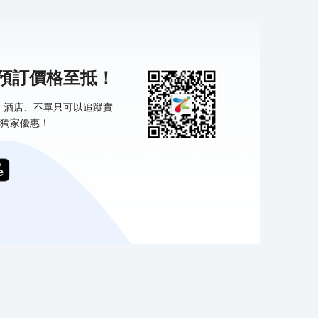
機預訂價格至抵！
票、酒店、不單只可以追蹤實
獨家優惠！