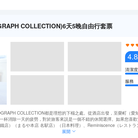
GRAPH COLLECTION)6天5晚自由行套票
4.8
清潔度
服務
TOGRAPH COLLECTION都是理想的下榻之處。從酒店出發，至榮町
>在酒吧點上一杯消除一天的疲勞，對於旅客來説是一個不錯的休閒選擇。如果
鐵店）（まるや本店 名駅店）（日本料理）、Reminiscence（レス
廳不容錯過的美味。</br>酒店種類繁多的休閒設施能為每一位下榻於此
TOGRAPH COLLECTION都是理想的下榻之處。從酒店出發，至榮町
展開
住這裏的原因。客人如需兑換貨幣，酒店會為您提供外幣兑換服務。
>在酒吧點上一杯消除一天的疲勞，對於旅客來説是一個不錯的休閒選擇。如果