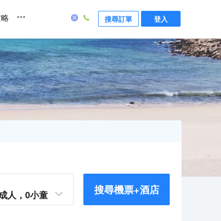
...
攻略
搜尋訂單
登入
搜尋機票+酒店
成人，
0
小童