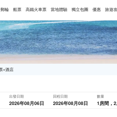
郵輪
船票
高鐵火車票
當地體驗
獨立包團
優惠
旅遊
票+酒店
出發日期
回程日期
數量
2026年08月06日
2026年08月08日
1房間，
2