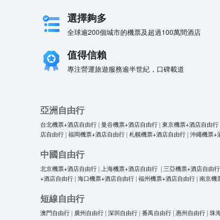
選擇夠多
全球逾200個城市的機票及超過100萬間酒店
值得信賴
專注營運旅遊服務逾半世紀，口碑載道
亞洲自由行
台北機票+酒店自由行
|
曼谷機票+酒店自由行
|
東京機票+酒店自由行
店自由行
|
福岡機票+酒店自由行
|
札幌機票+酒店自由行
|
沖繩機票+
中國自由行
北京機票+酒店自由行
|
上海機票+酒店自由行
|
三亞機票+酒店自由行
+酒店自由行
|
海口機票+酒店自由行
|
福州機票+酒店自由行
|
南京機
短線自由行
澳門自由行
|
廣州自由行
|
深圳自由行
|
番禺自由行
|
惠州自由行
|
珠