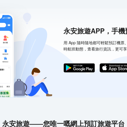
永安旅遊APP，手
用 App 隨時隨地都可輕鬆預訂機
時航班動態，查看旅行資訊，更可享
永安旅遊——您唯一嘅網上預訂旅遊平台