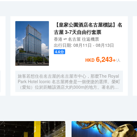
鐵店）（まるや本店 名駅店）（日本料理）、Reminiscence（レス
廳不容錯過的美味。</br>酒店種類繁多的休閒設施能為每一位下榻於此
住這裏的原因。客人如需兑換貨幣，酒店會為您提供外幣兑換服務。
【皇家公園酒店名古屋標誌】名
古屋 3-7天自由行套票
香港
名古屋
往返
機票
出行日期:
08月11日
-
08月13日
4.6
分
6,243
+
HKD
/人
旅客若想住在名古屋的名古屋市中心，那麼The Royal
Park Hotel Iconic 名古屋將會是一個便捷的選擇。榮町
（愛知）位於距離該酒店大約300m的地方。著名的景
點Chunichi Building、水の宇宙船和綠洲21均可步行很
短距離到達。 酒店為您在客房內配備了國際長途電
話、熨衣設備和房內保險箱，所有入住的客人均可便捷
的使用。有飲水需求的旅客，酒店還為您提供了電熱水
壺和咖啡壺/茶壺。除此之外，配備有拖鞋和24小時熱
水的浴室是您消除一天疲勞的好地方。酒吧給旅客提供
了一個舒適的環境，可供休憩。對於常駐旅客來說，若
是厭倦了酒店的餐飲，附近的Maruya本店（名鐵店）
（まるや本店 名駅店）（日本料理）和