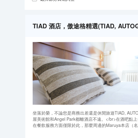
TIAD 酒店，傲途格精選(TIAD, AUTO
坐落於榮，不論您是商務出差還是休閒旅遊TIAD, AU
屋美術館和Angel Park都離酒店不遠。</br
在餐飲服務方面僅限於此，那麼周邊的Maruya本店（名
定會讓你大吃一驚，鰻魚茶泡飯和烤鰻魚分別是前兩家餐
坐落於榮，不論您是商務出差還是休閒旅遊TIAD, AU
室。酒店的會議廳提供優質服務，是眾多商旅客選擇入
屋美術館和Angel Park都離酒店不遠。</br