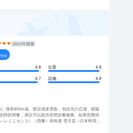
2023
年開業
/5分
4.8
位置
4.8
4.7
設施
4.8
（愛知）僅有800m遠。附近很多景點，包括光の広場、鬆阪
您喜歡安靜的用餐，酒店可以提供房間送餐服務。如果您覺得
トラン レミニセンス）（西餐）和肉屋 雪月花（日本料理）
的您創造多元化的休閒空間，這其中包括Spa和健身
（愛知）僅有800m遠。附近很多景點，包括光の広場、鬆阪
您喜歡安靜的用餐，酒店可以提供房間送餐服務。如果您覺得