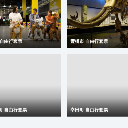
Reminiscence（レストラン レミニセンス）（西餐）
或許能勾起您的食慾，他們家的鰻魚茶泡飯和烤鰻魚均
深受好評，肉屋 雪月花（日本料理）的美食也不錯
哦！ 酒店種類繁多的休閒設施能為每一位下榻於此的
您創造多元化的休閒空間，這其中包括桑拿浴室和健身
室。酒店提供的乾洗服務，讓您的旅途更加方便。
 自由行套票
豐橋市 自由行套票
町 自由行套票
幸田町 自由行套票