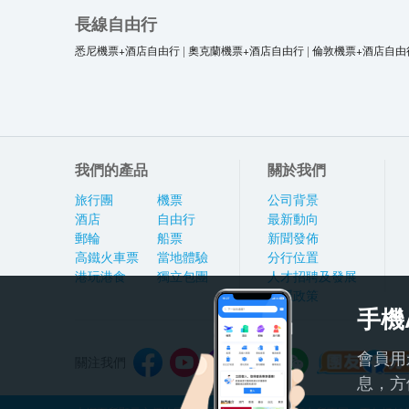
長線自由行
悉尼機票+酒店自由行
|
奧克蘭機票+酒店自由行
|
倫敦機票+酒店自由
我們的產品
關於我們
旅行團
機票
公司背景
酒店
自由行
最新動向
郵輪
船票
新聞發佈
高鐵火車票
當地體驗
分行位置
港玩港食
獨立包團
人才招聘及發展
私隱政策
手機
會員用
關注我們
息，方