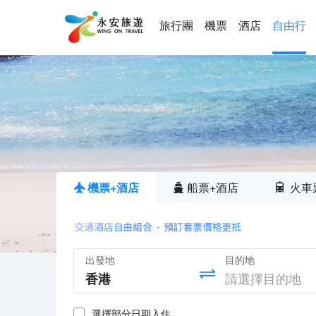
旅行團
機票
酒店
自由行
機票+酒店
船票+酒店
火車
出發地
目的地
選擇部分日期入住