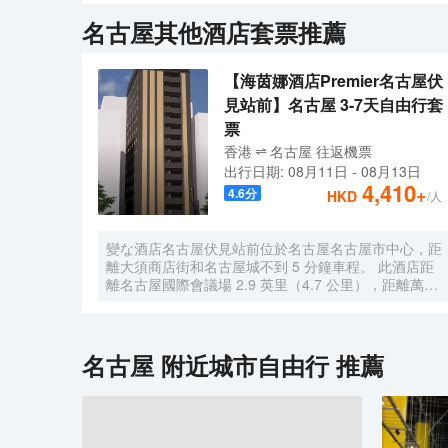
在餐飲服務方面僅限於此，那麼周邊的Maruya本店（名
名古屋
其他酒店套票推薦
定會讓你大吃一驚，鰻魚茶泡飯和烤鰻魚分別是前兩家餐
室。酒店的會議廳提供優質服務，是眾多商旅客選擇入
【海茵娜酒店Premier名古屋伏
見站前】名古屋 3-7天自由行套
票
香港
名古屋
往返
機票
出行日期:
08月11日
-
08月13日
4,410
+
4.6
分
HKD
/人
變な酒店名古屋伏見站前位於名古屋名古屋市中心，距
離大須商店街和名古屋城不到 5 分鐘車程。 此酒店距
離名古屋國際會議場 2.9 英里（4.7 公里），距離萬特
林巨蛋名古屋 3.6 英里（5.8 公里）。 您可利用免費
WiFi、自動售貨機和自行車停放區等便利服務和設施。
特色服務/設施包括24 小時前台服務、前台保管箱和自
動售貨機。酒店提供收費自助停車。 有 110 間空調客
名古屋
附近城市自由行 推薦
房提供平板電視；您定能在旅途中找到家的舒適。提供
免費無線網絡，方便您與朋友保持聯繫。浴室提供免費
洗浴用品和坐浴桶。便利設施包括書桌和電熱水壺；而
且每天提供客房服務。