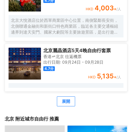
4.7
分
4,003
+
HKD
/人
北京大悅酒店位於西單商業區中心位置，南側緊鄰長安街，
北側聯通金融街和新街口特色商業區，臨近各主要交通樞紐
邊界到達天安門、國家大劇院等主要旅遊景區，是出行遊玩
居住的不二選擇。
作爲中糧置地酒店板塊的全新自有品牌，Le Joy Hotel 大悅
酒店在中糧品牌家族的盛譽之下孕育而出，與西單大悅城同
北京麗晶酒店5天4晚自由行套票
屬一個城市綜合體，周邊生活配套齊全，吃喝玩購一站式解
香港
北京
往返
機票
決，出行快捷方便，酒店內免費高速網絡全覆蓋，入住大悅
出行日期:
09月24日
-
09月28日
酒店可盡情暢享歡樂時光！
4.7
分
Le Joy大悅酒店擁有三百餘間唯美客房，清新脫俗，簡單大
5,135
+
HKD
/人
氣的裝修風格，讓客人在商旅之餘，享受溫馨舒適的居住環
境；同時還有19種主題定製房型可供挑選，入住主題客房感
受與以往截然不同的奇趣體驗。
酒店內配套設施完善，爲差旅精英客們提供舒適便利的辦公
展開
環境，讓社交具有更多可能性；TONG POWER運動生活館
與Parksquare 園庭高端餐廳亦可精緻您的差旅時光。
北京
附近城市自由行 推薦