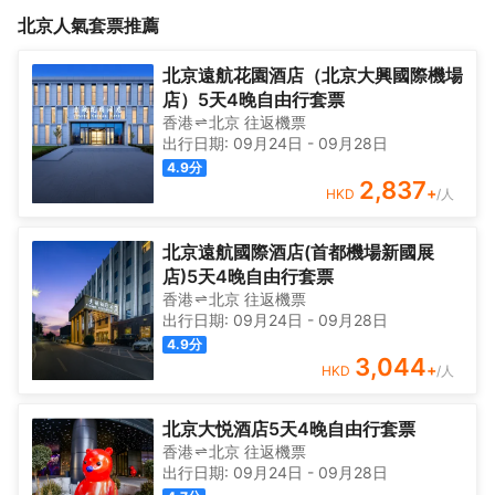
街北端，東臨二環，西側緊鄰紫禁城和北海公園，身處文化底藴深
念，設計師考量了樓體本身條件以及周邊環境氛圍，將一座老舊的
北京
人氣套票推薦
厚的東四錢糧衚衕古老的四合院院落之中。優越的地理位置，與城
酒店進行全新改造，規劃成一座集商業、辦公、服務式公寓於一體
中路網相連，距離5/6號線東四地鐵站大約5分鐘步行路程。雖隱匿
的城市社區綜合體。<br>佰舍-隆福寺 位於北京核心區域王府井大
於核心商圈鬧市，卻能獨享這份舒心與安逸，從公寓到街道，隨時
街北端，東臨二環，西側緊鄰紫禁城和北海公園，身處文化底藴深
北京遠航花園酒店（北京大興國際機場
都可以自由自在地穿行在活力盎然的空間中。
厚的東四錢糧衚衕古老的四合院院落之中。優越的地理位置，與城
店）5天4晚自由行套票
中路網相連，距離5/6號線東四地鐵站大約5分鐘步行路程。雖隱匿
香港
北京
往返
機票
於核心商圈鬧市，卻能獨享這份舒心與安逸，從公寓到街道，隨時
出行日期:
09月24日
-
09月28日
都可以自由自在地穿行在活力盎然的空間中。
4.9
分
2,837
+
HKD
/人
北京遠航國際酒店(首都機場新國展
店)5天4晚自由行套票
香港
北京
往返
機票
出行日期:
09月24日
-
09月28日
4.9
分
3,044
+
HKD
/人
北京大悦酒店5天4晚自由行套票
香港
北京
往返
機票
出行日期:
09月24日
-
09月28日