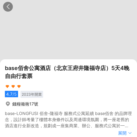
base佰舍公寓酒店（北京王府井隆福寺店）5天4晚
自由行套票
4.7
/5
2023
年開業
錢糧衚衕17號
base-LONGFUSI 佰舍-隆福寺 服務式公寓延續 base佰舍 的品牌理
念，設計師考量了樓體本身條件以及周邊環境氛圍，將一座老舊的
酒店進行全新改造，規劃成一座集商業、辦公、服務式公寓於一體
的城市社區綜合體。<br>佰舍-隆福寺 位於北京核心區域王府井大
base-LONGFUSI 佰舍-隆福寺 服務式公寓延續 base佰舍 的品牌理
展開