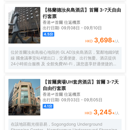
不到10分鐘車程,乘坐地鐵15分鐘即可到達熱鬧的弘大地區、
新村、明洞。 Lotte City Hotel Mapo酒店為客人提供舒適的
【格蘭德汝矣島酒店】首爾 3-7天自由
客房、現代化的餐廳Naru、自然採光的室內游泳池、商務會
行套票
議室和健身中心等設施,提供與眾不同的服務,為客人提供舒適
香港
首爾
往返
機票
的放鬆和成功的商務環境。
出行日期:
09月08日
-
09月10日
4.5
分
3,698
+
HKD
/人
位於首爾汝矣島核心地段的 GLAD汝矣島酒店，緊鄰地鐵9號
線 國會議事堂站4號出口，交通便捷、出行無憂。酒店提供
24小時前台服務 及 全館免費Wi-Fi，讓您盡享舒適便捷的入
住體驗。 所有客房均配備 寬敞的休息區、42英寸LED有線/
衞星電視、辦公書桌 及配有高端洗浴用品的 私人浴室，無論
是商務出行還是休閒旅遊，都能滿足您的多樣需求。 清晨可
【首爾廣場UH套房酒店】首爾 3-7天
在一樓餐廳享用豐盛的 自助早餐（供應時間：06:30～
自由行套票
09:30），開啟活力滿滿的一天。傍晚時分，不妨前往本店
香港
首爾
往返
機票
特色酒吧 Black Bar，品嚐精選 單一麥芽威士忌，或在14層
出行日期:
09月03日
-
09月05日
的高端日料餐廳 Kappo Aki，細品選用應季食材烹製的正宗
4.1
分
日本料理，體驗味蕾盛宴。 酒店步行 5分鐘可達國會議事
3,245
+
HKD
/人
堂，15分鐘可達IFC Mall與The Hyundai Seoul現代百貨，購
物、休閒與商務活動輕鬆切換。前往 金浦國際機場僅需約25
在該地區觀光很容易，Sogongdong Underground
分鐘車程，仁川國際機場約50分鐘車程，是商務與旅行人士
Shopping Center、Namdaemun Underground Shopping