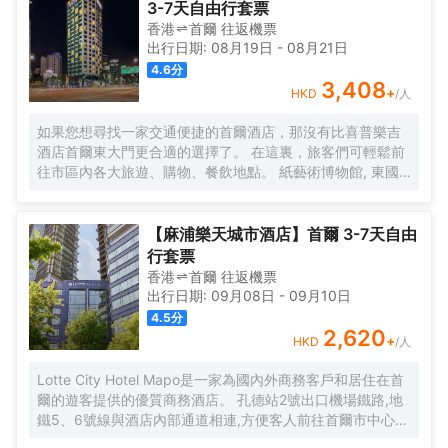
能滿足您商務活動方面的需求。外國旅客可以通過多國語言工作人
提供了電熱水壺和瓶裝水。浴室內提供拖鞋、24小時熱水和吹風
3-7天自由行套票
員瞭解當地風土人情的相關信息。
機，讓您感受到賓至如歸的享受。</br>酒店提供的體育和休閒設
香港
首爾
往返
機票
施，旨在為旅客營造多姿多彩的住宿體驗。酒店配置有會議廳，定
出行日期:
08月19日
-
08月21日
能滿足您商務活動方面的需求。外國旅客可以通過多國語言工作人
4.6
分
員瞭解當地風土人情的相關信息。
3,408
+
HKD
/人
如果您想尋找一家交通便捷的首爾酒店，那沒有比喜普樂吉
酒店首爾東大門更合適的選擇了。 在這裏，旅客們可輕鬆前
往市區內各大旅遊、購物、餐飲地點。 紙藝術博物館, 東國
大學地鐵站, 獎忠體育館也近在咫尺。 喜普樂吉酒店首爾東
大門提供優質貼心的服務和方便實用的設施，贏得了客人的
普遍好評。 酒店的特色服務有無線網絡, 洗衣服務/乾洗, 會
【麻浦樂天城市酒店】首爾 3-7天自由
議設施, 保險箱, 接送服務。 喜普樂吉酒店首爾東大門有裝修
行套票
精美的客房，每間都配有液晶電視/等離子電視, 空調, 冰箱,
香港
首爾
往返
機票
無線上網（免費）。 酒店內的健身中心是忙碌的一天後放鬆
出行日期:
09月08日
-
09月10日
身心的理想去處。 想在首爾尋找舒適又便捷的酒店，就一定
4.5
分
要考慮喜普樂吉酒店首爾東大門，能帶給您賓至如歸的感
2,620
+
HKD
/人
覺。
Lotte City Hotel Mapo是一家為國內外商務客戶和居住在首
爾的遊客提供的優質商務酒店。 孔德站2號出口機場鐵路,地
鐵5、6號線與酒店內部通道相連,方便客人前往首爾市中心和
旅遊景點。 特別是,距離金融、商務中心地區汝矣島和首爾站