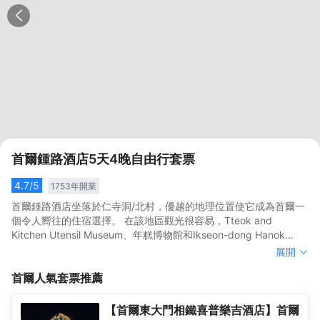
首爾鍾路酒店5天4晚自由行套票
4.7
/5
1753
年開業
首爾鍾路酒店坐落於仁寺洞/北村，優越的地理位置使它成為首爾一
個令人嚮往的住宿選擇。 在該地區觀光很容易，Tteok and
Kitchen Utensil Museum、年糕博物館和Ikseon-dong Hanok
Street都在酒店附近。</br>酒店對客房的裝飾十分考究，每間設施
首爾鍾路酒店坐落於仁寺洞/北村，優越的地理位置使它成為首爾一
展開
齊全的客房都配備有液晶電視機。有飲水需求的旅客，酒店還為您
個令人嚮往的住宿選擇。 在該地區觀光很容易，Tteok and
首爾
人氣套票推薦
提供了電熱水壺和瓶裝水。浴室內提供拖鞋、24小時熱水和吹風
Kitchen Utensil Museum、年糕博物館和Ikseon-dong Hanok
機，讓您感受到賓至如歸的享受。</br>酒店提供的體育和休閒設
Street都在酒店附近。</br>酒店對客房的裝飾十分考究，每間設施
施，旨在為旅客營造多姿多彩的住宿體驗。酒店配置有會議廳，定
齊全的客房都配備有液晶電視機。有飲水需求的旅客，酒店還為您
【首爾東大門相鐵喜普樂吉酒店】首爾