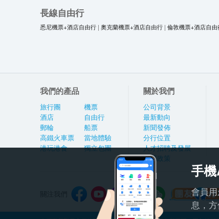
長線自由行
悉尼機票+酒店自由行
|
奧克蘭機票+酒店自由行
|
倫敦機票+酒店自由
我們的產品
關於我們
旅行團
機票
公司背景
酒店
自由行
最新動向
郵輪
船票
新聞發佈
高鐵火車票
當地體驗
分行位置
港玩港食
獨立包團
人才招聘及發展
私隱政策
手機
會員用
關注我們
息，方