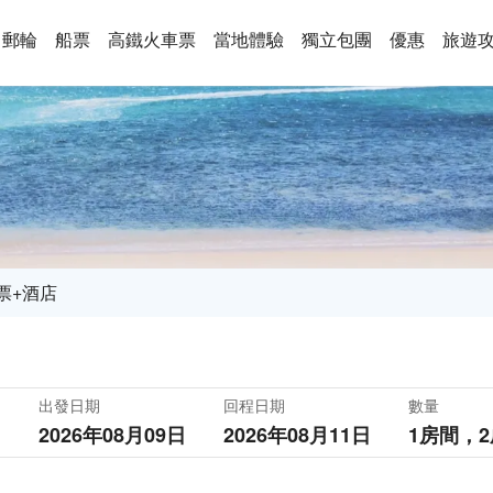
郵輪
船票
高鐵火車票
當地體驗
獨立包團
優惠
旅遊
票+酒店
出發日期
回程日期
數量
2026年08月09日
2026年08月11日
1房間，
2