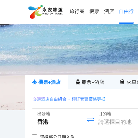
旅行團
機票
酒店
自由行
機票+酒店
船票+酒店
火車
出發地
目的地
選擇部分日期入住