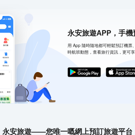
永安旅遊APP，手
用 App 隨時隨地都可輕鬆預訂機
時航班動態，查看旅行資訊，更可享
永安旅遊——您唯一嘅網上預訂旅遊平台