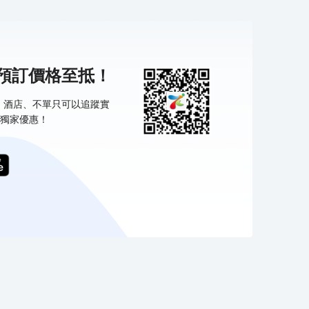
機預訂價格至抵！
票、酒店、不單只可以追蹤實
獨家優惠！