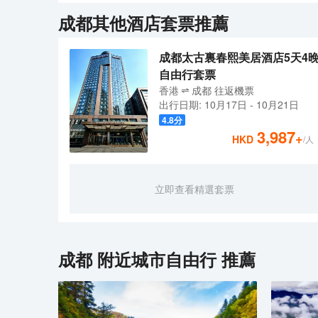
集歡迎、聚會、休閒和商務功能於一體。希爾頓榮譽客會計
雙專利床墊，打造雲端甜夢體驗；房間內可移動辦公桌
成都
其他酒店套票推薦
爾頓歡朋酒店，讓你的旅途增添一份歡愉和安心。"
間；並採用希爾頓專用“Peter Thomas Rot
安心；配備全球知名品牌健身器材與設備的樂動健身房，
集歡迎、聚會、休閒和商務功能於一體。希爾頓榮譽客會計
成都太古裏春熙美居酒店5天4
爾頓歡朋酒店，讓你的旅途增添一份歡愉和安心。"
自由行套票
香港
成都
往返
機票
出行日期:
10月17日
-
10月21日
4.8
分
3,987
+
HKD
/人
立即查看精選套票
成都
附近城市自由行 推薦