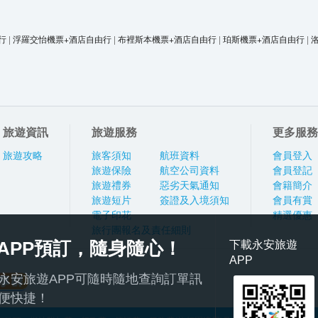
行
|
浮羅交怡機票+酒店自由行
|
布裡斯本機票+酒店自由行
|
珀斯機票+酒店自由行
|
旅遊資訊
旅遊服務
更多服務
旅遊攻略
旅客須知
航班資料
會員登入
旅遊保險
航空公司資料
會員登記
旅遊禮券
惡劣天氣通知
會籍簡介
旅遊短片
簽證及入境須知
會員有賞
電子印花
精選優惠
旅行團報名及責任細則
APP預訂，隨身隨心！
下載永安旅遊
APP
永安旅遊APP可隨時隨地查詢訂單訊
便快捷！