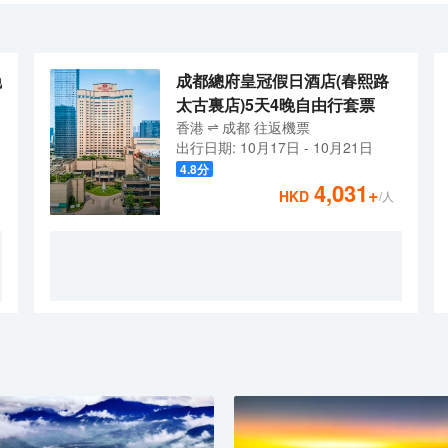
劃,以積分換取住宿等更多驚喜,歡迎商旅精英慢慢探尋。<br>“歡朋體
搭配人體工學座椅，為您提供舒適的辦公環境；精心設計的沙發床既能留
h”衞浴用品，打造專屬的沐浴體驗，舒緩您的疲憊；富有健康格調的歡朋餐廳為
24小時任您盡情揮灑汗水，重塑活力。功能齊全的會議室滿足你的商務需
劃,以積分換取住宿等更多驚喜,歡迎商旅精英慢慢探尋。<br>“歡朋體
晚
成都總府皇冠假日酒店(春熙路
太古裏店)5天4晚自由行套票
香港
成都
往返
機票
出行日期:
10月17日
-
10月21日
4.8
分
4,031
+
HKD
/人