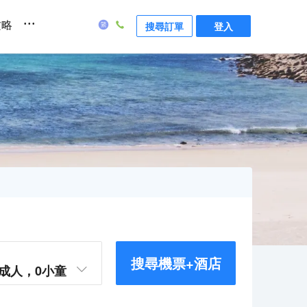
...
攻略
搜尋訂單
登入
搜尋機票+酒店
成人，
0
小童