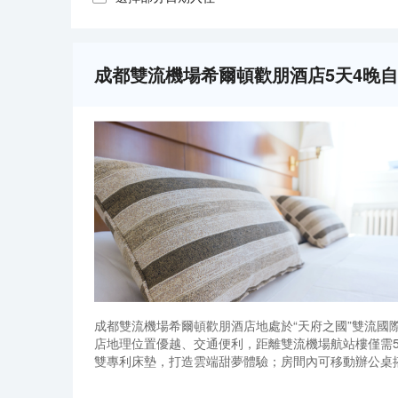
成都雙流機場希爾頓歡朋酒店5天4晚
成都雙流機場希爾頓歡朋酒店地處於“天府之國”雙流國
店地理位置優越、交通便利，距離雙流機場航站樓僅需5分鐘
雙專利床墊，打造雲端甜夢體驗；房間內可移動辦公桌
間；並採用希爾頓專用“Peter Thomas Rot
成都雙流機場希爾頓歡朋酒店地處於“天府之國”雙流國
安心；配備全球知名品牌健身器材與設備的樂動健身房，
店地理位置優越、交通便利，距離雙流機場航站樓僅需5分鐘