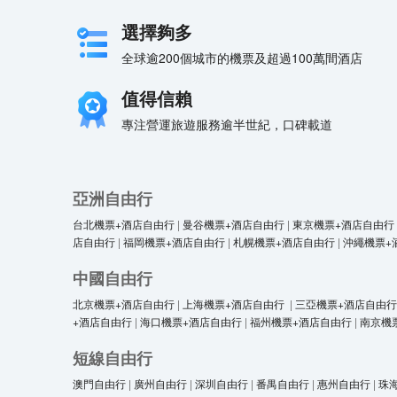
選擇夠多
全球逾200個城市的機票及超過100萬間酒店
值得信賴
專注營運旅遊服務逾半世紀，口碑載道
亞洲自由行
台北機票+酒店自由行
|
曼谷機票+酒店自由行
|
東京機票+酒店自由行
店自由行
|
福岡機票+酒店自由行
|
札幌機票+酒店自由行
|
沖繩機票+
中國自由行
北京機票+酒店自由行
|
上海機票+酒店自由行
|
三亞機票+酒店自由行
+酒店自由行
|
海口機票+酒店自由行
|
福州機票+酒店自由行
|
南京機
短線自由行
澳門自由行
|
廣州自由行
|
深圳自由行
|
番禺自由行
|
惠州自由行
|
珠