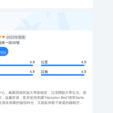
2023
年開業
港路一段32號
/5分
4.8
位置
4.8
4.8
設施
4.8
航中心，毗鄰西南民族大學新校區，沉浸體驗大學生活。酒
，客房使用美國“Hampton Bed”標準Sarte
住朋友相聚的愉悦時光，又能延伸親子家庭的睡眠空
您提供高品質的健康飲食體驗，為繁忙的旅途增添一份歡愉與
航中心，毗鄰西南民族大學新校區，沉浸體驗大學生活。酒
求，酒店大廳獨具希爾頓歡朋特色的“HUB式”大堂，
，客房使用美國“Hampton Bed”標準Sarte