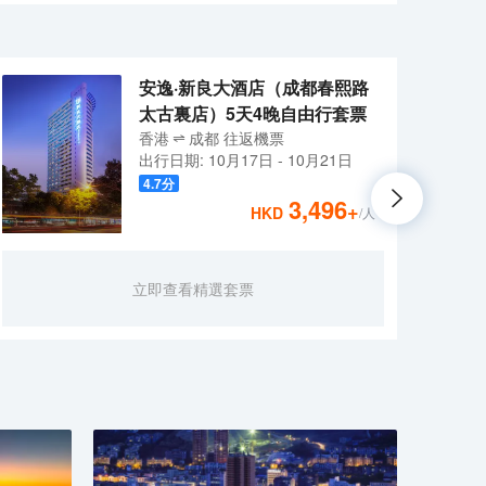
驗,知己之道”-貼心的服務只為更懂你；成都雙流機場希
住朋友相聚的愉悦時光，又能延伸親子家庭的睡眠空
您提供高品質的健康飲食體驗，為繁忙的旅途增添一份歡愉與
求，酒店大廳獨具希爾頓歡朋特色的“HUB式”大堂，
驗,知己之道”-貼心的服務只為更懂你；成都雙流機場希
安逸·新良大酒店（成都春熙路
太古裏店）5天4晚自由行套票
香港
成都
往返
機票
出行日期:
10月17日
-
10月21日
4.7
分
3,496
+
HKD
/人
成都
立即查看精選套票
口。
裏無
——
圈。
堂地下
齊全
進的
為一
睡床