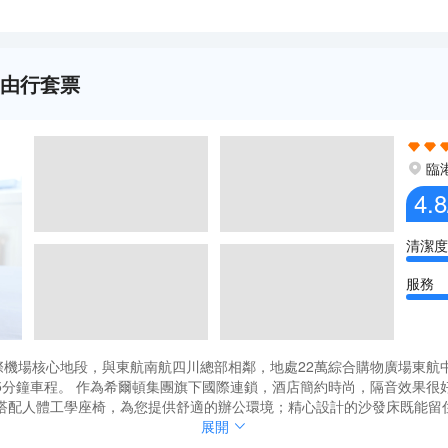
自由行套票
臨
4.8
清潔度
服務
際機場核心地段，與東航南航四川總部相鄰，地處22萬綜合購物廣場東
車程。 作為希爾頓集團旗下國際連鎖，酒店簡約時尚，隔音效果很好，温馨舒適
搭配人體工學座椅，為您提供舒適的辦公環境；精心設計的沙發床既能留
h”衞浴用品，打造專屬的沐浴體驗，舒緩您的疲憊；富有健康格調的歡朋餐廳為
際機場核心地段，與東航南航四川總部相鄰，地處22萬綜合購物廣場東
展開
24小時任您盡情揮灑汗水，重塑活力。功能齊全的會議室滿足你的商務需
車程。 作為希爾頓集團旗下國際連鎖，酒店簡約時尚，隔音效果很好，温馨舒適