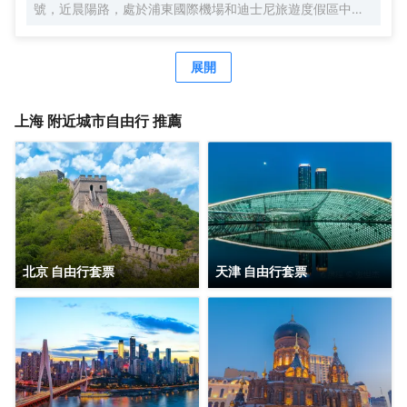
號，近晨陽路，處於浦東國際機場和迪士尼旅遊度假區中間
位置，地理位置優越，自駕車3分鐘快速駛入上海S1高速，
去往市區、機場、迪士尼樂園、野生動物園等非常便捷。距
離浦東國際機場，僅有15分鐘車程。距離上海國際旅遊度假
展開
區（迪士尼樂園），僅有20分鐘車程。可便捷到達地鐵2號
線凌空路站，交通便利。酒店周圍生活設施齊全，商務旅遊
資源眾多，有上海新國際博覽中心、佛羅倫薩奧特萊斯購物
上海
附近城市自由行 推薦
小鎮、川沙古鎮、張聞天故居、上海野生動物園、三甲港濱
海旅遊區等。 酒店是錦江酒店（中國區）旗下的中端連鎖品
牌酒店，按照維也納國際5.0標準裝修，簡約時尚，整體風格
舒適典雅。客房寬敞明亮，房內布置精美，處處體現人性化
的理念。 酒店還有免費停車場、休閒茶吧、精品早餐、寬敞
會議室等，同時還為您提供24小時免費浦東機場接機（需預
約）等服務，賓客抵達浦東機場並取完行李聯繫當值司機
（13651944838），T1航站樓-三樓-3號門，T2航站樓-三
北京 自由行套票
天津 自由行套票
樓29號門，另酒店提供迪士尼樂園免費班車服務，送站時間
早上07：20一班車子送往迪士尼樂園，晚上第二場煙花結束
接回預計時間約22：00左右。是商務、休閒、會務的理想酒
店。