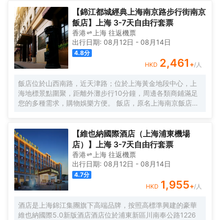
美譽，集娛樂休閒、餐飲美食、會議會務、拓展訓練、團建
培訓於一體的綜合度假景區。 酒店整體以蘇式園林為主調，
【錦江都城經典上海南京路步行街南京
精緻、古樸的四合院酒店 古色古香、花草蘢葱、鳥語花香 配
飯店】上海 3-7天自由行套票
以現代化的設施以及標準化、人性化的服務。
香港
上海
往返
機票
出行日期:
08月12日
-
08月14日
4.8
分
2,461
+
HKD
/人
飯店位於山西南路，近天津路；位於上海黃金地段中心，上
海地標景點圍聚，距離外灘步行10分鐘，周邊各類商鋪滿足
您的多種需求，購物娛樂方便。 飯店，原名上海南京飯店。
始建於1929年，建成於1931年，猶太人投資建造，是一棟具
有80多年曆史的近代保護建築。落成後的相當一段時間，是
上海文壇人士聚會的場所，文壇巨匠巴金、魯迅等都曾和南
【維也納國際酒店（上海浦東機場
京飯店結下不解之緣，是巴金早期宴請賓客及重大宴請之
店）】上海 3-7天自由行套票
地。 飯店配有無線WIFI、中西式自助餐廳、大堂吧、會議
香港
上海
往返
機票
室，自助餐廳提供營養、豐富、藝術的自助早餐，多種選擇
出行日期:
08月12日
-
08月14日
的午晚餐，每日下午2點至4點提供“社交時光”供您享用飲
4.7
分
料、小食，飯店是您旅遊、商務的上佳選擇。
1,955
+
HKD
/人
酒店是上海錦江集團旗下高端品牌，按照高標準興建的豪華
維也納國際5.0新版酒店酒店位於浦東新區川南奉公路1226