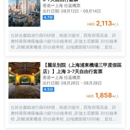
香港
上海
往返
機票
出行日期:
08月12日
-
08月14日
4.7
分
2,113
+
HKD
/人
位於合慶鎮凌行路568號，南接川揚河，西靠郊環高速，距
奧特萊斯佛羅倫薩小鎮10分鐘車程 ,距迪士尼樂園 30分鐘車
程 ,距離浦東機場 20分鐘車程 ,佔地總面積1000畝，是目前
離市中心最近的生態農業休閒園區之一。有”浦東的後花園“的
美譽，集娛樂休閒、餐飲美食、會議會務、拓展訓練、團建
培訓於一體的綜合度假景區。 酒店整體以蘇式園林為主調，
【麗呈別院（上海浦東機場三甲度假區
精緻、古樸的四合院酒店 古色古香、花草蘢葱、鳥語花香 配
店）】上海 3-7天自由行套票
以現代化的設施以及標準化、人性化的服務。
香港
上海
往返
機票
出行日期:
08月26日
-
08月28日
4.5
分
1,858
+
HKD
/人
位於合慶鎮凌行路568號，南接川揚河，西靠郊環高速，距
奧特萊斯佛羅倫薩小鎮10分鐘車程 ,距迪士尼樂園 30分鐘車
程 ,距離浦東機場 20分鐘車程 ,佔地總面積1000畝，是目前
離市中心最近的生態農業休閒園區之一。有”浦東的後花園“的