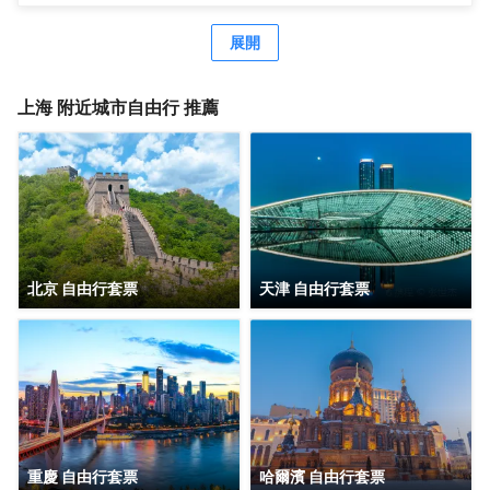
去往市區、機場、迪士尼樂園、野生動物園等非常便捷。距
離浦東國際機場，僅有15分鐘車程。距離上海國際旅遊度假
展開
區（迪士尼樂園），僅有20分鐘車程。可便捷到達地鐵2號
線凌空路站，交通便利。酒店周圍生活設施齊全，商務旅遊
資源眾多，有上海新國際博覽中心、佛羅倫薩奧特萊斯購物
上海
附近城市自由行 推薦
小鎮、川沙古鎮、張聞天故居、上海野生動物園、三甲港濱
海旅遊區等。 酒店是錦江酒店（中國區）旗下的中端連鎖品
牌酒店，按照維也納國際5.0標準裝修，簡約時尚，整體風格
舒適典雅。客房寬敞明亮，房內布置精美，處處體現人性化
的理念。 酒店還有免費停車場、休閒茶吧、精品早餐、寬敞
會議室等，同時還為您提供24小時免費浦東機場接機（需預
約）等服務，賓客抵達浦東機場並取完行李聯繫當值司機
（13651944838），T1航站樓-三樓-3號門，T2航站樓-三
北京 自由行套票
天津 自由行套票
樓29號門，另酒店提供迪士尼樂園免費班車服務，送站時間
早上07：20一班車子送往迪士尼樂園，晚上第二場煙花結束
接回預計時間約22：00左右。是商務、休閒、會務的理想酒
店。
重慶 自由行套票
哈爾濱 自由行套票