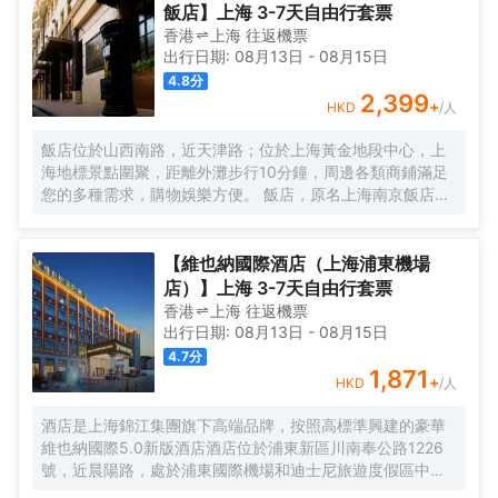
精緻、古樸的四合院酒店 古色古香、花草蘢葱、鳥語花香 配
飯店】上海 3-7天自由行套票
以現代化的設施以及標準化、人性化的服務。
香港
上海
往返
機票
出行日期:
08月13日
-
08月15日
4.8
分
2,399
+
HKD
/人
飯店位於山西南路，近天津路；位於上海黃金地段中心，上
海地標景點圍聚，距離外灘步行10分鐘，周邊各類商鋪滿足
您的多種需求，購物娛樂方便。 飯店，原名上海南京飯店。
始建於1929年，建成於1931年，猶太人投資建造，是一棟具
有80多年曆史的近代保護建築。落成後的相當一段時間，是
上海文壇人士聚會的場所，文壇巨匠巴金、魯迅等都曾和南
【維也納國際酒店（上海浦東機場
京飯店結下不解之緣，是巴金早期宴請賓客及重大宴請之
店）】上海 3-7天自由行套票
地。 飯店配有無線WIFI、中西式自助餐廳、大堂吧、會議
香港
上海
往返
機票
室，自助餐廳提供營養、豐富、藝術的自助早餐，多種選擇
出行日期:
08月13日
-
08月15日
的午晚餐，每日下午2點至4點提供“社交時光”供您享用飲
4.7
分
料、小食，飯店是您旅遊、商務的上佳選擇。
1,871
+
HKD
/人
酒店是上海錦江集團旗下高端品牌，按照高標準興建的豪華
維也納國際5.0新版酒店酒店位於浦東新區川南奉公路1226
號，近晨陽路，處於浦東國際機場和迪士尼旅遊度假區中間
位置，地理位置優越，自駕車3分鐘快速駛入上海S1高速，