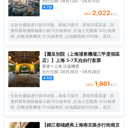
出行日期:
08月13日
-
08月15日
4.7
分
2,022
+
HKD
/人
位於合慶鎮凌行路568號，南接川揚河，西靠郊環高速，距
奧特萊斯佛羅倫薩小鎮10分鐘車程 ,距迪士尼樂園 30分鐘車
程 ,距離浦東機場 20分鐘車程 ,佔地總面積1000畝，是目前
離市中心最近的生態農業休閒園區之一。有”浦東的後花園“的
美譽，集娛樂休閒、餐飲美食、會議會務、拓展訓練、團建
培訓於一體的綜合度假景區。 酒店整體以蘇式園林為主調，
【麗呈別院（上海浦東機場三甲度假區
精緻、古樸的四合院酒店 古色古香、花草蘢葱、鳥語花香 配
店）】上海 3-7天自由行套票
以現代化的設施以及標準化、人性化的服務。
香港
上海
往返
機票
出行日期:
08月26日
-
08月28日
4.5
分
1,861
+
HKD
/人
位於合慶鎮凌行路568號，南接川揚河，西靠郊環高速，距
奧特萊斯佛羅倫薩小鎮10分鐘車程 ,距迪士尼樂園 30分鐘車
程 ,距離浦東機場 20分鐘車程 ,佔地總面積1000畝，是目前
離市中心最近的生態農業休閒園區之一。有”浦東的後花園“的
美譽，集娛樂休閒、餐飲美食、會議會務、拓展訓練、團建
培訓於一體的綜合度假景區。 酒店整體以蘇式園林為主調，
【錦江都城經典上海南京路步行街南京