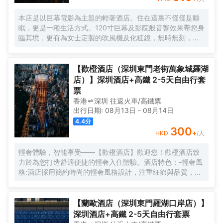
本店是以巨幕電影為主題的輕奢酒店。住在這裏不僅僅是睡
眠，更是一種生活方式。120寸巨幕及影院般音響效果帶您身
臨其境，更有為女士定製的吹風機及化粧鏡，無時無刻，呈
現精彩。
【歡橙酒店（深圳東門老街萬象城羅湖
店）】深圳酒店+高鐵 2-5天自由行套
票
香港
深圳
往返
火車/高鐵票
出行日期:
08月13日
-
08月14日
4.4
分
300
+
HKD
/人
輕奢體驗，智能享受——【歡橙酒店】歡迎您！歡橙酒店致
力於為您打造舒適便捷的輕奢入住體驗。酒店特色：-輕奢風
格:酒店採用簡約時尚的輕奢風格設計，注重細節與品質，為
您營造舒適優雅的居住環境。-智能體驗:房間配備小度智能系
統，語音控制燈光、空調、電視等設備，解放雙手，盡享科
技帶來的便捷。-舒適享受:24小時熱水即開即熱，無需等
【蘭歐酒店（深圳東門羅湖口岸店）】
待，為您洗去一身疲憊。-影音娛樂:部分房間配備高清投影
深圳酒店+高鐵 2-5天自由行套票
儀，打造私人影院，享受震撼視聽盛宴。-貼心服務:酒店設有