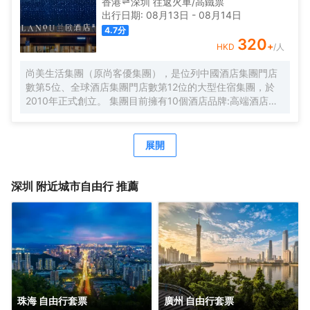
香港
深圳
往返
火車/高鐵票
洗衣房，並提供烘乾服務，解決您的洗衣煩惱，讓旅途更加
出行日期:
08月13日
-
08月14日
輕鬆自在。歡橙酒店是您商務出行、休閒度假的理想之選。
4.7
分
期待您的光臨！温馨提示，圖片僅供參考，無法涵蓋所有房
320
+
HKD
/人
型，詳細的實物照片請諮詢酒店。
尚美生活集團（原尚客優集團），是位列中國酒店集團門店
數第5位、全球酒店集團門店數第12位的大型住宿集團，於
2010年正式創立。 集團目前擁有10個酒店品牌:高端酒店品
牌萬際、假日美地，中高端酒店蘭歐，中檔酒店尚客優品，
經濟型酒店尚客優、駿怡、A&A Room、橙客，以及民宿品
牌花美時、公寓品牌LIPPO公社。尚美生活旗下酒店超過
展開
3500家（含在營店和籌建店），現已覆蓋全國31個省293座
城市，會員數量超4000萬。 作為國內創客精神的住宿集
團，尚美生活憑藉創新的商業模式、強大的品牌優勢和專業
深圳
附近城市自由行 推薦
的服務支持，攜手消費者、業主以及合作伙伴，共建、共
創、共享大住宿共同體。未來，集團將不斷探索住宿業與互
聯網的結合、與新生活方式的結合，致力於成為全球領先的
生活服務連鎖平台，引領新尚美好生活。
珠海 自由行套票
廣州 自由行套票