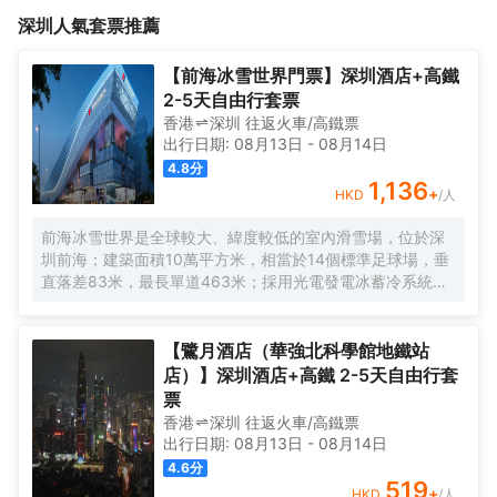
東門步行街步行六分鐘路程，距離羅湖口岸，深圳火車站去香港旅
深圳
人氣套票推薦
遊十分便利，樓下各種特色小吃應有盡有，酒店熱誠歡迎您的光
臨！
【前海冰雪世界門票】深圳酒店+高鐵
2-5天自由行套票
香港
深圳
往返
火車/高鐵票
出行日期:
08月13日
-
08月14日
4.8
分
1,136
+
HKD
/人
前海冰雪世界是全球較大、緯度較低的室內滑雪場，位於深
圳前海；建築面積10萬平方米，相當於14個標準足球場，垂
直落差83米，最長單道463米‌；採用光電發電冰蓄冷系統，
減少43%碳排放，鋼結構用量達4.7萬噸‌；全年維持-6℃，
配備5條專業滑道（總長1569公尺），可承辦國際滑雪賽
事‌。
【鷺月酒店（華強北科學館地鐵站
店）】深圳酒店+高鐵 2-5天自由行套
票
香港
深圳
往返
火車/高鐵票
出行日期:
08月13日
-
08月14日
4.6
分
519
+
HKD
/人