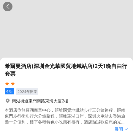
希爾曼酒店(深圳金光華國貿地鐵站店)2天1晚自由行
套票
4
/5
2024
年開業
南湖街道東門南路東海大廈2樓
本酒店位於羅湖商業中心，距離國貿地鐵站步行三分鐘路程，距離
東門步行街步行六分鐘路程，距離羅湖口岸，深圳火車站去香港旅
遊十分便利，樓下各種特色小吃應有盡有，酒店熱誠歡迎您的光
臨！
本酒店位於羅湖商業中心，距離國貿地鐵站步行三分鐘路程，距離
展開