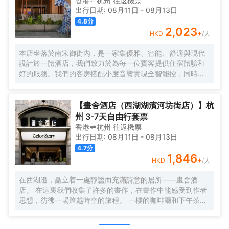
香港
杭州
往返
機票
密優雅的用餐環境，無論是商務宴請還是家庭聚餐都十分適
出行日期:
08月11日
-
08月13日
宜。
4.8
分
2,023
+
HKD
/人
本店坐落於南宋御街內，是一家集優雅、智能、舒適與現代
設計於一體酒店，我們致力於為每一位賓客提供住宿體驗和
好的服務。我們的客房搭配小度音響實現全智能控，同時配
備品牌床品、吹風機、冰箱設備，同時，大堂吧提供豐富的
休閒飲品，空間氛圍感十足，在舒適的基礎上做到智能和更
多元化體驗。逛西湖，住本店！
【畫舍酒店（西湖湖濱河坊街店）】杭
州 3-7天自由行套票
香港
杭州
往返
機票
出行日期:
08月11日
-
08月13日
4.7
分
1,846
+
HKD
/人
在西湖邊，矗立着一處靜謐而充滿詩意的居所——畫舍酒
店。 在這裏我們收集了許多的畫作，在畫作中能感受到作者
思想，彷彿一場跨越時空的旅程。 一樓的咖啡廳和下午茶，
給每一位旅人帶來温暖，掃除旅途中的疲憊。 我們坐落在吳
山的山腳，與望仙閣和城隍閣遙遙相望，與河坊街為鄰，為