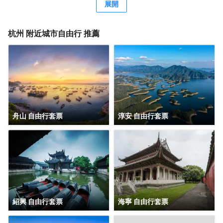
每一位旅者提供着便捷與寧靜的雙重禮遇。 距離碧波盪漾的
展開
西湖僅五分鐘車程，您將能輕易捕捉到她的風華絕代；前往
吳山景區、河坊街和南宋御街，也不過是短暫的步行10分
鐘，讓您在歷史的長河中漫步，感受古都的韻味。酒店臨近
杭州
附近城市自由行 推薦
地鐵吳山廣場地鐵的出口，公共交通在此匯聚，您將感受到
不僅是地理位置上的便利，更是文化、藝術與生活的交融。
每間客房都獨具匠心，色彩與光線交織，為您營造出不同的
情感氛圍。朝西的落地窗大床房，讓每一個温暖的午後都有
陽光灑進房間，喚醒沉睡的心靈；超大落地窗，讓您貼近這
個城市，感受它的脈搏與呼吸。 我們深知旅途的疲憊，因
此，從床品的挑選到洗漱用品的配置，再到公共區域的每一
處細節，我們都傾注了滿滿的心意。我們希望，在這裏，您
舟山 自由行套票
淳安 自由行套票
能找到家的温馨與舒適，找到心靈的歸宿。 歡迎您踏入這片
文藝的天地，與我們一同書寫旅途中的美好篇章。期待您的
光臨，讓我們共同創造一段難忘的回憶
紹興 自由行套票
海寧 自由行套票