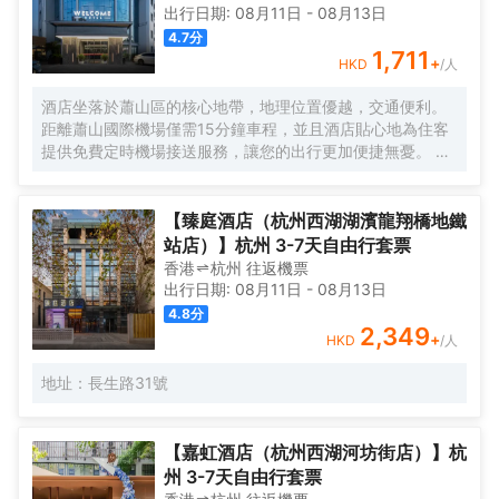
出行日期:
08月11日
-
08月13日
4.7
分
1,711
+
HKD
/人
酒店坐落於蕭山區的核心地帶，地理位置優越，交通便利。
距離蕭山國際機場僅需15分鐘車程，並且酒店貼心地為住客
提供免費定時機場接送服務，讓您的出行更加便捷無憂。 酒
店擁有100間現代簡約風格的客房，以「自然光影」作為獨
特的設計理念，巧妙地運用水刀拼花大理石工藝與幾何線條
錯落結合，打造出沉浸式的高質感空間體驗，讓您彷彿置身
【臻庭酒店（杭州西湖湖濱龍翔橋地鐵
於自然與藝術交融的氛圍之中。此外，酒店還配備了智能機
站店）】杭州 3-7天自由行套票
器人服務，為您的入住增添一份科技感與趣味性。 客房設施
香港
杭州
往返
機票
- 100間簡約風格客房，精心設計了大床和雙床兩種房型，滿
出行日期:
08月11日
-
08月13日
足不同住客的需求。 - 每間客房均配備獨立空調，可根據您
4.8
分
的個人喜好調節室內温度；高速WiFi覆蓋，讓您隨時隨地暢
2,349
+
HKD
/人
享網絡世界；不同房型分別配備投影儀、65寸或55寸液晶電
視，為您的閒暇時光增添更多娛樂選擇。 - 乾濕分離的衞浴
地址：長生路31號
空間設計，為您提供舒適的使用體驗，同時24小時熱水供
應，確保您隨時都能享受温暖愜意的沐浴時光。 餐飲服務-
早餐廳：為您精心準備豐富多樣的中西式自助早餐，開啟活
【嘉虹酒店（杭州西湖河坊街店）】杭
力滿滿的一天。 - 正餐廳：主打蕭山菜及特色菜餚，讓您品
州 3-7天自由行套票
嚐到地道的江南風味。餐廳內設有9個獨立包廂，為您提供私