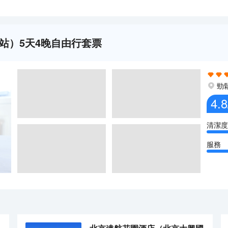
站）5天4晚自由行套票
勁
4.8
清潔度
服務