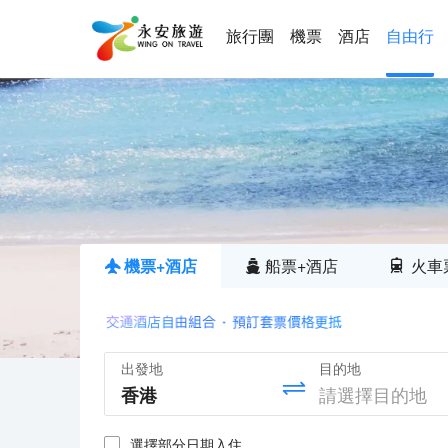
旅行團
機票
酒店
自由行
機票+酒店
船票+酒店
火車
出發地
目的地
選擇部分日期入住