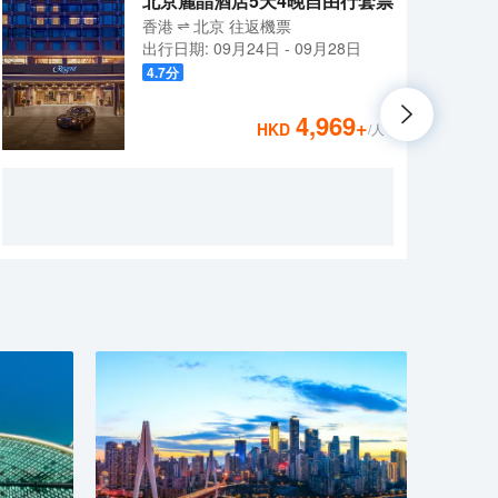
北京麗晶酒店5天4晚自由行套票
香港
北京
往返
機票
出行日期:
09月24日
-
09月28日
4.7
分
4,969
+
HKD
/人
北京
街，
交通
區，
酒店板
糧品
個城
決，
大悅酒
擁有
格，
時還
受與
完善
交具有
Par