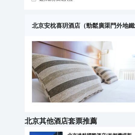
北京安枕喜玥酒店（勁鬆廣渠門外地鐵
北京
其他酒店套票推薦