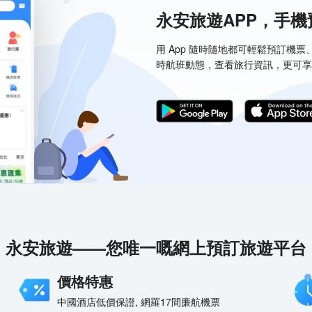
永安旅遊APP，手
用 App 隨時隨地都可輕鬆預訂機
時航班動態，查看旅行資訊，更可享
永安旅遊——您唯一嘅網上預訂旅遊平台
價格特惠
中國酒店低價保證, 網羅17間廉航機票