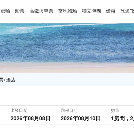
郵輪
船票
高鐵火車票
當地體驗
獨立包團
優惠
旅遊
票+酒店
出發日期
回程日期
數量
2026年08月08日
2026年08月10日
1房間，
2