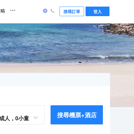
...
攻略
搜尋訂單
登入
搜尋機票+酒店
成人，
0
小童