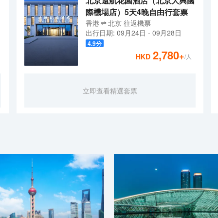
北京遠航花園酒店（北京大興國
際機場店）5天4晚自由行套票
香港
北京
往返
機票
出行日期:
09月24日
-
09月28日
4.9
分
2,780
+
HKD
/人
立即查看精選套票