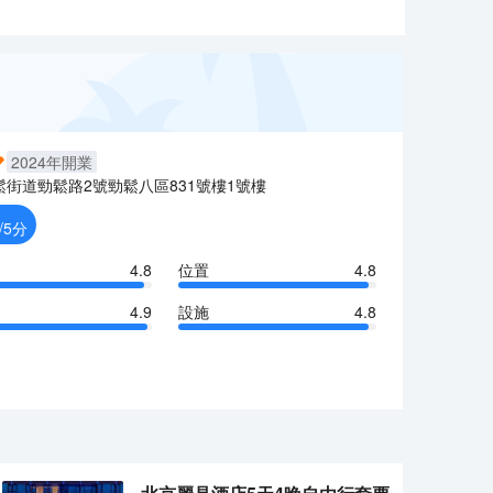
2024
年開業
鬆街道勁鬆路2號勁鬆八區831號樓1號樓
/5分
4.8
位置
4.8
4.9
設施
4.8