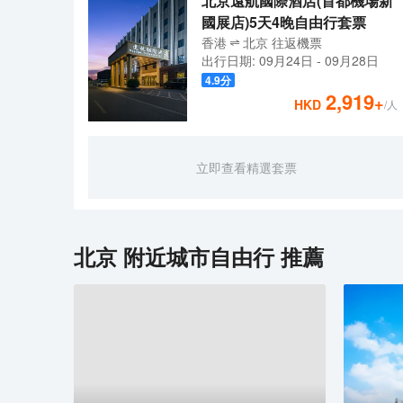
北京遠航國際酒店(首都機場新
國展店)5天4晚自由行套票
香港
北京
往返
機票
出行日期:
09月24日
-
09月28日
4.9
分
2,919
+
HKD
/人
立即查看精選套票
北京
附近城市自由行 推薦