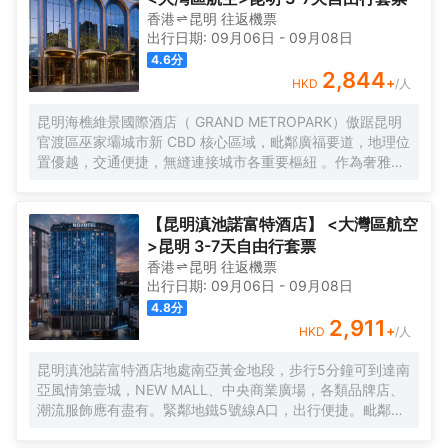
香港
昆明
往返
機票
出行日期:
09月06日
-
09月08日
4.6
分
2,844
+
HKD
/人
昆明海樵維景國際酒店（ GRAND METROPARK）傲踞昆明
官渡區巫家壩城市新 CBD 核心區域，毗鄰廣福要道，地理位
置優越，交通便捷，無縫連接城市各重要樞紐 。作為奢雅酒
店標杆，我們秉承中國旅遊集團酒店控股有限公司旗下超高
端品牌“維景國際 ”的卓越品牌標準與管理理念，承襲百年央
企尊貴血統， 以非凡氣度為昆明呈現一座集建築藝術與高端
【昆明滇池諾富特酒店】 <大灣區航空
款客於一體的非凡居停目的地。
>昆明 3-7天自由行套票
香港
昆明
往返
機票
出行日期:
09月06日
-
09月08日
4.8
分
2,911
+
HKD
/人
昆明滇池諾富特酒店地處南亞黃金地段，步行5分鐘可到達南
亞風情第壹城，NEW MALL、中央商業廣場，各類品牌店、
潮流服飾應有盡有。緊鄰地鐵5號線A口，出行便捷。毗鄰滇
池、大觀公園、下樓即達繁華，轉身擁抱自然。酒店20層擁