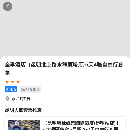
全季酒店（昆明北京路永和廣場店)5天4晚自由行套
票
4.8
/5
2024
年開業
永和府D棟
昆明
人氣套票推薦
【昆明海樵維景國際酒店(昆明站店)】
<大灣區航空>昆明 3-7天自由行套票