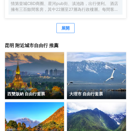
情第壹城CBD商圈、星河pub街、滇池路，出行便利。 酒店
擁有三百餘間客房，其中22層至27層為行政樓層。每間客房
均配備高速無線網絡，配備婕珞芙護理用品，温德姆枕頭備
選單等。
展開
昆明
附近城市自由行 推薦
西雙版納 自由行套票
大理市 自由行套票