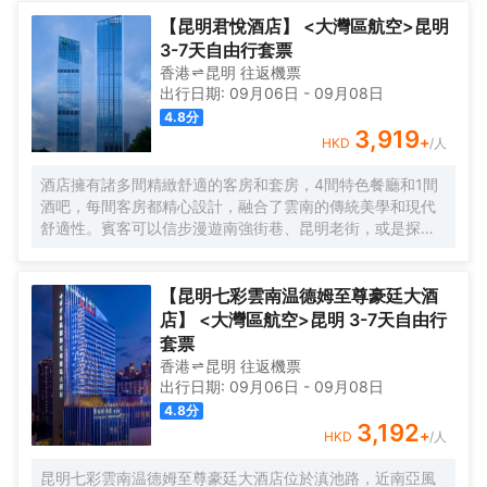
有高空泳池和24小時自助洗衣房，是商務出差和家庭出遊的
理想之選。
【昆明君悅酒店】 <大灣區航空>昆明
3-7天自由行套票
香港
昆明
往返
機票
出行日期:
09月06日
-
09月08日
4.8
分
3,919
+
HKD
/人
酒店擁有諸多間精緻舒適的客房和套房，4間特色餐廳和1間
酒吧，每間客房都精心設計，融合了雲南的傳統美學和現代
舒適性。賓客可以信步漫遊南強街巷、昆明老街，或是探訪
金馬碧雞坊等城市標誌性景點，每一步都是深入雲南文化的
旅程。酒店的設計靈感源於雲南的文化精髓，詮釋表達了雲
南人文特色和地域特色，傳統與現代的完美交融在此得以展
【昆明七彩雲南温德姆至尊豪廷大酒
現，更是探索體驗雲南文化的起點。
店】 <大灣區航空>昆明 3-7天自由行
套票
香港
昆明
往返
機票
出行日期:
09月06日
-
09月08日
4.8
分
3,192
+
HKD
/人
昆明七彩雲南温德姆至尊豪廷大酒店位於滇池路，近南亞風