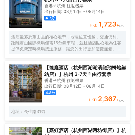
香港
杭州
往返
機票
出行日期:
08月12日
-
08月14日
4.7
分
1,723
+
HKD
/人
酒店坐落於蕭山區的核心地帶，地理位置優越，交通便利。
距離蕭山國際機場僅需15分鐘車程，並且酒店貼心地為住客
提供免費定時機場接送服務，讓您的出行更加便捷無憂。 酒
店擁有100間現代簡約風格的客房，以「自然光影」作為獨
特的設計理念，巧妙地運用水刀拼花大理石工藝與幾何線條
錯落結合，打造出沉浸式的高質感空間體驗，讓您彷彿置身
【臻庭酒店（杭州西湖湖濱龍翔橋地鐵
於自然與藝術交融的氛圍之中。此外，酒店還配備了智能機
站店）】杭州 3-7天自由行套票
器人服務，為您的入住增添一份科技感與趣味性。 客房設施
香港
杭州
往返
機票
- 100間簡約風格客房，精心設計了大床和雙床兩種房型，滿
出行日期:
08月12日
-
08月14日
足不同住客的需求。 - 每間客房均配備獨立空調，可根據您
4.8
分
的個人喜好調節室內温度；高速WiFi覆蓋，讓您隨時隨地暢
2,367
+
HKD
/人
享網絡世界；不同房型分別配備投影儀、65寸或55寸液晶電
視，為您的閒暇時光增添更多娛樂選擇。 - 乾濕分離的衞浴
地址：長生路31號
空間設計，為您提供舒適的使用體驗，同時24小時熱水供
應，確保您隨時都能享受温暖愜意的沐浴時光。 餐飲服務-
早餐廳：為您精心準備豐富多樣的中西式自助早餐，開啟活
【嘉虹酒店（杭州西湖河坊街店）】杭
力滿滿的一天。 - 正餐廳：主打蕭山菜及特色菜餚，讓您品