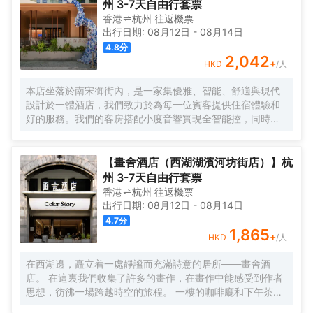
州 3-7天自由行套票
嚐到地道的江南風味。餐廳內設有9個獨立包廂，為您提供私
香港
杭州
往返
機票
密優雅的用餐環境，無論是商務宴請還是家庭聚餐都十分適
出行日期:
08月12日
-
08月14日
宜。
4.8
分
2,042
+
HKD
/人
本店坐落於南宋御街內，是一家集優雅、智能、舒適與現代
設計於一體酒店，我們致力於為每一位賓客提供住宿體驗和
好的服務。我們的客房搭配小度音響實現全智能控，同時配
備品牌床品、吹風機、冰箱設備，同時，大堂吧提供豐富的
休閒飲品，空間氛圍感十足，在舒適的基礎上做到智能和更
多元化體驗。逛西湖，住本店！
【畫舍酒店（西湖湖濱河坊街店）】杭
州 3-7天自由行套票
香港
杭州
往返
機票
出行日期:
08月12日
-
08月14日
4.7
分
1,865
+
HKD
/人
在西湖邊，矗立着一處靜謐而充滿詩意的居所——畫舍酒
店。 在這裏我們收集了許多的畫作，在畫作中能感受到作者
思想，彷彿一場跨越時空的旅程。 一樓的咖啡廳和下午茶，
給每一位旅人帶來温暖，掃除旅途中的疲憊。 我們坐落在吳