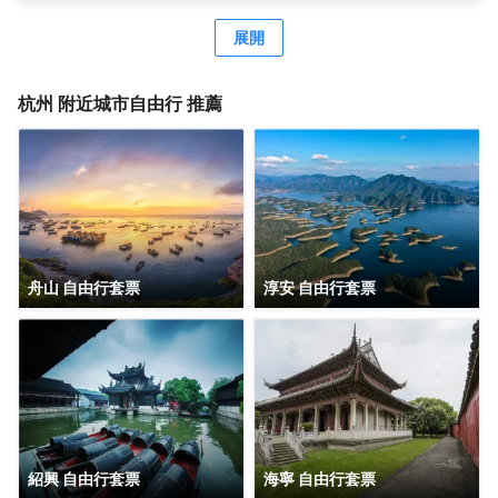
山的山腳，與望仙閣和城隍閣遙遙相望，與河坊街為鄰，為
每一位旅者提供着便捷與寧靜的雙重禮遇。 距離碧波盪漾的
展開
西湖僅五分鐘車程，您將能輕易捕捉到她的風華絕代；前往
吳山景區、河坊街和南宋御街，也不過是短暫的步行10分
鐘，讓您在歷史的長河中漫步，感受古都的韻味。酒店臨近
杭州
附近城市自由行 推薦
地鐵吳山廣場地鐵的出口，公共交通在此匯聚，您將感受到
不僅是地理位置上的便利，更是文化、藝術與生活的交融。
每間客房都獨具匠心，色彩與光線交織，為您營造出不同的
情感氛圍。朝西的落地窗大床房，讓每一個温暖的午後都有
陽光灑進房間，喚醒沉睡的心靈；超大落地窗，讓您貼近這
個城市，感受它的脈搏與呼吸。 我們深知旅途的疲憊，因
此，從床品的挑選到洗漱用品的配置，再到公共區域的每一
處細節，我們都傾注了滿滿的心意。我們希望，在這裏，您
舟山 自由行套票
淳安 自由行套票
能找到家的温馨與舒適，找到心靈的歸宿。 歡迎您踏入這片
文藝的天地，與我們一同書寫旅途中的美好篇章。期待您的
光臨，讓我們共同創造一段難忘的回憶
紹興 自由行套票
海寧 自由行套票