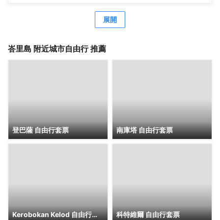
和24 小時健身中心等度假設施。此民宿的其他設施包括免費
WiFi、旅遊/票務服務和野餐區。藉助免費海灘班車，您可以
展開
方便地去衝浪、享受沙灘。 您可以去民宿的Meket
Restaurant餐廳享用美味餐點，這裏供應午餐、晚餐和早午
餐。也可以待在房間裏，享受部分時段客房送餐服務。每日
峇里島
附近城市自由行 推薦
7:30 至 11:00 提供免費的即點即煮早餐。 特色服務/設施包
括快速入住、快速退房和乾洗/洗衣服務。酒店提供免費自助
停車。 4 間空調客房定能讓您在旅途中找到家的舒適。您的
加厚層卧床備有高檔床上用品。客房設有私人露台。提供免
費有線和無線上網。配備淋浴設施的私人浴室提供大花灑淋
浴噴頭和免費洗浴用品。
登巴薩 自由行套票
南庫塔 自由行套票
Kerobokan Kelod 自由行套票
科特維爾 自由行套票