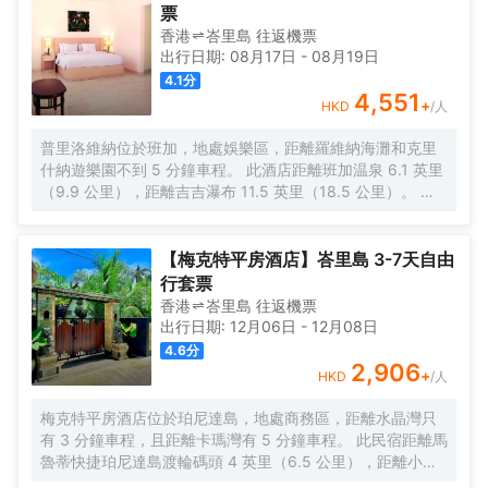
視、書桌、浴室等，不僅為您提供舒適清新的休憩之所，更
票
為您帶來家居般的愜意之地，為您的旅途增添更多輕鬆與愉
香港
峇里島
往返
機票
悅。酒店提供24小時管家服務、24小時前台和免費無線網
出行日期:
08月17日
-
08月19日
絡，讓您在驚喜之餘擁有更多舒適體驗。此外，酒店還提供
4.1
分
機場班車、汽車租賃及收費洗衣服務等，還可應您要求提供
4,551
+
HKD
/人
舒緩身心的spa及按摩服務，讓您從內到外煥發活力。為了讓
您品嚐特色菜餚，酒店內部餐廳特供應印度尼西亞的特色
普里洛維納位於班加，地處娛樂區，距離羅維納海灘和克里
菜，您可盡情品嚐異國風味。 巴厘島水明漾薩瑪嘉別墅酒
什納遊樂園不到 5 分鐘車程。 此酒店距離班加温泉 6.1 英里
店，讓您的旅行充滿温馨和情調，不僅為您提供一份完美的
（9.9 公里），距離吉吉瀑布 11.5 英里（18.5 公里）。 享
住宿體驗，更為您帶來一份珍貴的巴厘島旅途回憶。我們的
受身體護理和麪部護理，慰勞一下自己。此酒店的其他設施
別墅毗鄰社區房屋，可能會有宗教活動、車輛和未分拆的項
包括免費 WiFi和野餐區。 您可以到餐廳享用一頓美餐；也可
目產生噪音。
去酒店的咖啡館吃些點心。想放鬆一下？這裏有 5 間海灘酒
【梅克特平房酒店】峇里島 3-7天自由
吧供您選擇，可以小酌幾杯，輕鬆一下。每天 7:00 至 10:30
行套票
提供收費的自助式早餐。 前台只在規定時段有服務人員值
香港
峇里島
往返
機票
班。酒店設有收費的按要求提供的往返機場班車，此外還提
出行日期:
12月06日
-
12月08日
供免費自助停車。 有 15 間特色裝修的客房提供迷你吧和平
4.6
分
板電視；您定能在旅途中找到家的舒適。客房設有私人陽
2,906
+
HKD
/人
台。提供免費無線網絡，方便您與朋友保持聯繫；數碼頻道
可滿足您的娛樂需求。配備淋浴設施的私人浴室提供大花灑
梅克特平房酒店位於珀尼達島，地處商務區，距離水晶灣只
淋浴噴頭和免費洗浴用品。
有 3 分鐘車程，且距離卡瑪灣有 5 分鐘車程。 此民宿距離馬
魯蒂快捷珀尼達島渡輪碼頭 4 英里（6.5 公里），距離小指
海灘 8.3 英里（13.4 公里）。 一定要享受一下室外游泳池