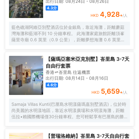
出行日期:
08月24日
-
08月26日
4.3
分
4,928
+
HKD
/人
藍色礁湖阿維亞別墅酒店位於金銀島，靠近海灘，距離蘑菇
灣海灘和藍湖不到 10 分鐘車程。 此海灘家庭旅館距離頂峯
薩里寺廟 0.6 英里（0.9 公里），距離夢想海灘 0.6 英里
（0.9 公里）。 您可充分利用室外游泳池等度假設施，或者
到露台和花園欣賞美景。此家庭旅館的其他設施包括免費
WiFi和禮賓服務。 您可以到旅館的Avia Villa Restaurant餐廳
【薩瑪亞塞米亞克別墅】峇里島 3-7天
享用美味的午餐和晚餐；也可以待在房間裏，享受部分時段
自由行套票
客房送餐服務。您可以到酒吧/酒廊，點一杯喜歡的飲品，暢
香港
峇里島
往返
機票
飲一番。 特色服務/設施包括乾洗/洗衣服務、24 小時前台服
出行日期:
08月14日
-
08月16日
務和行李寄存。住客可付費使用渡輪碼頭班車，酒店還提供
4.6
分
免費自助停車。 有 33 間特色裝修的客房提供私人游泳池和
5,659
+
HKD
/人
液晶電視；選一間，好好款待一下自己。客房設有私人陽
台。提供免費無線網絡，方便您與朋友保持聯繫；有線頻道
Samaja Villas Kunti(巴厘島水明漾薩瑪嘉別墅酒店)，位於時
可滿足您的娛樂需求。便利設施包括電話，以及保險箱和書
尚美麗的水明漾地區，靠近水明漾廣場和水明漾海灘，距離
桌。
伍拉•賴國際機場僅30分鐘車程。您可輕鬆享有巴厘島的勝
景，感受別緻而有活力的海島風情，暢享快樂假期。 酒店的
豪華別墅享有美麗的自然景觀，寬敞舒適，配備私人泳池、
客廳、就餐區等，地面鋪設着大理石，卧室配備空調、電
【普瑞洛維納】峇里島 3-7天自由行套