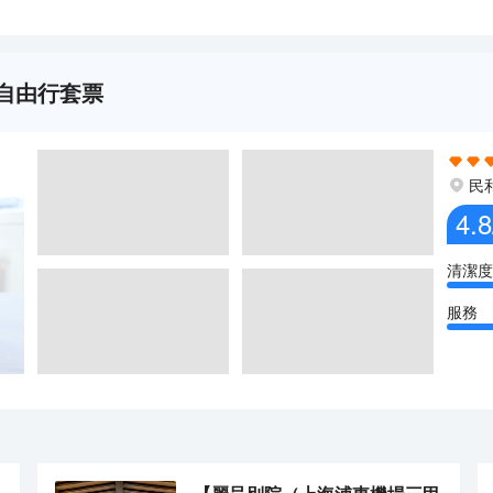
晚自由行套票
民
4.8
清潔度
服務