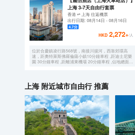
【麗怡酒店（上海火車站店）】
上海 3-7天自由行套票
香港
上海
往返
機票
出行日期:
08月14日
-
08月16日
4.7
分
2,272
+
HKD
/人
位於合慶鎮凌行路568號，南接川揚河，西靠郊環高
速，距奧特萊斯佛羅倫薩小鎮10分鐘車程 ,距迪士尼樂
園 30分鐘車程 ,距離浦東機場 20分鐘車程 ,佔地總面積
1000畝，是目前離市中心最近的生態農業休閒園區之
一。有”浦東的後花園“的美譽，集娛樂休閒、餐飲美
食、會議會務、拓展訓練、團建培訓於一體的綜合度假
景區。 酒店整體以蘇式園林為主調， 精緻、古樸的四
上海
附近城市自由行 推薦
合院酒店 古色古香、花草蘢葱、鳥語花香 配以現代化
的設施以及標準化、人性化的服務。