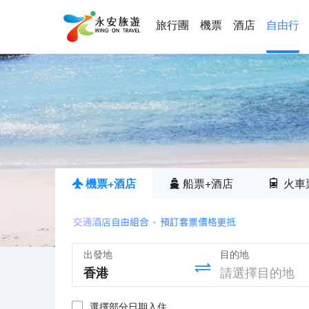
旅行團
機票
酒店
自由行
機票+酒店
船票+酒店
火車
出發地
目的地
選擇部分日期入住