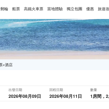
郵輪
船票
高鐵火車票
當地體驗
獨立包團
優惠
旅遊
票+酒店
出發日期
回程日期
數量
2026年08月09日
2026年08月11日
1房間，
2