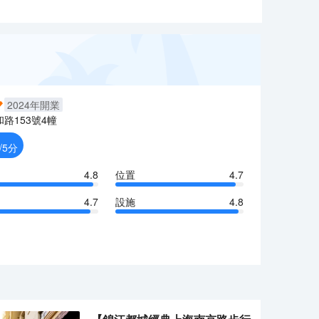
2024
年開業
和路153號4幢
/5分
4.8
位置
4.7
4.7
設施
4.8