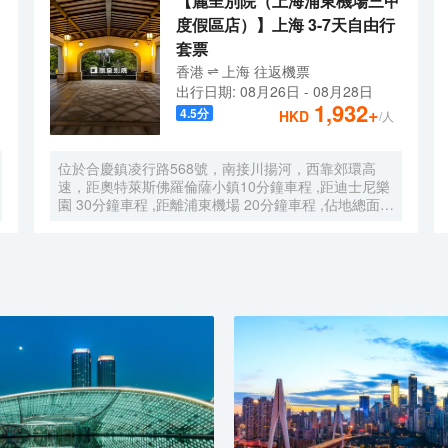
【麗呈別院（上海浦東機場三甲
度假區店）】上海 3-7天自由行
套票
香港
上海
往返
機票
出行日期:
08月26日
-
08月28日
1,932
+
4.5
分
HKD
/人
位於合慶鎮凌行路568號，南接川揚河，西靠郊環高
速，距奧特萊斯佛羅倫薩小鎮10分鐘車程 ,距迪士尼樂
園 30分鐘車程 ,距離浦東機場 20分鐘車程 ,佔地總面積
1000畝，是目前離市中心最近的生態農業休閒園區之
一。有”浦東的後花園“的美譽，集娛樂休閒、餐飲美
食、會議會務、拓展訓練、團建培訓於一體的綜合度假
景區。 酒店整體以蘇式園林為主調， 精緻、古樸的四
合院酒店 古色古香、花草蘢葱、鳥語花香 配以現代化
的設施以及標準化、人性化的服務。