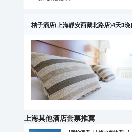
桔子酒店(上海靜安西藏北路店)4天3
上海
其他酒店套票推薦