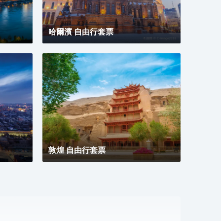
24
達浦
（13
哈爾濱 自由行套票
樓-
務，
晚上
商務
敦煌 自由行套票