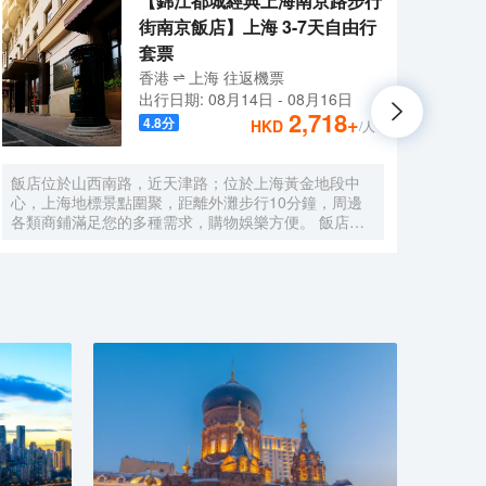
【錦江都城經典上海南京路步行
街南京飯店】上海 3-7天自由行
套票
香港
上海
往返
機票
出行日期:
08月14日
-
08月16日
2,718
+
4.8
分
HKD
/人
飯店位於山西南路，近天津路；位於上海黃金地段中
酒店
心，上海地標景點圍聚，距離外灘步行10分鐘，周邊
豪華
各類商鋪滿足您的多種需求，購物娛樂方便。 飯店，
公路
原名上海南京飯店。始建於1929年，建成於1931年，
旅遊
猶太人投資建造，是一棟具有80多年曆史的近代保護
速駛
建築。落成後的相當一段時間，是上海文壇人士聚會的
野生
場所，文壇巨匠巴金、魯迅等都曾和南京飯店結下不解
分鐘
之緣，是巴金早期宴請賓客及重大宴請之地。 飯店配
僅有
有無線WIFI、中西式自助餐廳、大堂吧、會議室，自
通便
助餐廳提供營養、豐富、藝術的自助早餐，多種選擇的
有上
午晚餐，每日下午2點至4點提供“社交時光”供您享用飲
川沙
料、小食，飯店是您旅遊、商務的上佳選擇。
旅遊
鎖品
尚，
美，
休閒