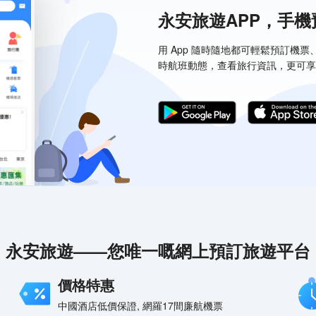
永安旅遊APP，手
用 App 隨時隨地都可輕鬆預訂機
時航班動態，查看旅行資訊，更可享
永安旅遊——您唯一嘅網上預訂旅遊平台
價格特惠
中國酒店低價保證, 網羅17間廉航機票