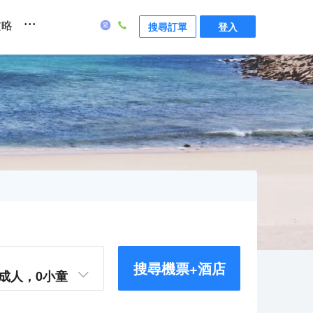
...
攻略
搜尋訂單
登入
搜尋機票+酒店
成人，
0
小童