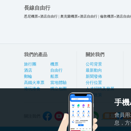
長線自由行
悉尼機票+酒店自由行
|
奧克蘭機票+酒店自由行
|
倫敦機票+酒店自由
我們的產品
關於我們
旅行團
機票
公司背景
酒店
自由行
最新動向
郵輪
船票
新聞發佈
高鐵火車票
當地體驗
分行位置
港玩港食
獨立包團
人才招聘及發展
私隱政策
手機
會員用
關注我們
息，方