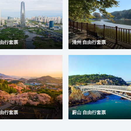
檔床上用品。提供免費無線網絡，方便您與朋友保持聯
繫；有線頻道可滿足您的娛樂需求。配備淋浴設施的私
人浴室提供大花灑淋浴噴頭和坐浴桶。
自由行套票
清州 自由行套票
自由行套票
蔚山 自由行套票