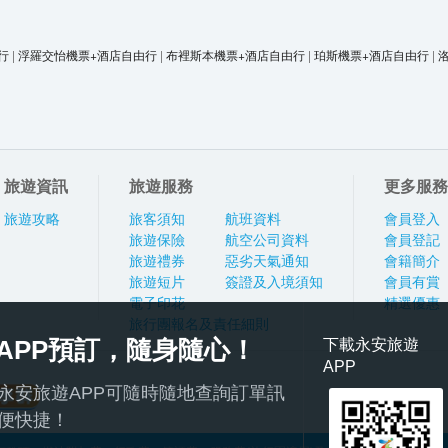
行
|
浮羅交怡機票+酒店自由行
|
布裡斯本機票+酒店自由行
|
珀斯機票+酒店自由行
|
旅遊資訊
旅遊服務
更多服務
旅遊攻略
旅客須知
航班資料
會員登入
旅遊保險
航空公司資料
會員登記
旅遊禮券
惡劣天氣通知
會籍簡介
旅遊短片
簽證及入境須知
會員有賞
電子印花
精選優惠
旅行團報名及責任細則
APP預訂，隨身隨心！
下載永安旅遊
APP
永安旅遊APP可隨時隨地查詢訂單訊
便快捷！