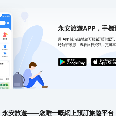
永安旅遊APP，手
用 App 隨時隨地都可輕鬆預訂機
時航班動態，查看旅行資訊，更可享
永安旅遊——您唯一嘅網上預訂旅遊平台