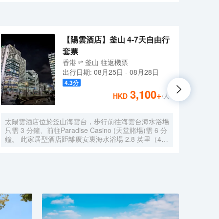
放鬆身心的理想去處。 一流的設施與得天獨厚的地理位置都
送。班車往返時間表請參考酒店重要信息。
【陽雲酒店】釜山 4-7天自由行
套票
香港
釜山
往返
機票
出行日期:
08月25日
-
08月28日
4.3
分
3,100
+
HKD
/人
太陽雲酒店位於釜山海雲台，步行前往海雲台海水浴場
釜山
只需 3 分鐘、前往Paradise Casino (天堂賭場)需 6 分
Mar
鐘。 此家居型酒店距離廣安裏海水浴場 2.8 英里（4.5
店距離
公里），距離樂天百貨公司釜山主要分店 7.5 英里
山國際
（12 公里）。 您可充分利用健身中心和季節性開放的
的 S
室外游泳池等度假設施。此酒店還提供免費 WiFi、遊
場瀟
樂廳/遊戲室和現場救生員。 在太陽雲酒店，您可以去
神的理
餐廳享用美餐。每天 7:00 至 10:00 提供收費的自助式
賓服務
早餐。 特色服務/設施包括24 小時前台服務、多語言服
擇到L
務和行李寄存。酒店提供免費自助停車。 有 91 間客房
24
提供冰箱和液晶電視；您定能在旅途中找到家的舒適。
有 2
提供免費無線網絡，方便您與朋友保持聯繫；衞星頻道
每天 