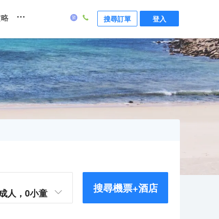
...
攻略
搜尋訂單
登入
搜尋機票+酒店
成人，
0
小童