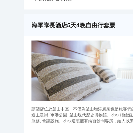
海軍隊長酒店5天4晚自由行套票
該酒店位於釜山中區，不僅為釜山增添風采也是旅客們
遊主題街, 軍港公園, 釜山現代歷史博物館。<br>相
服務, 會議設施。<br>這裏擁有兩百餘間客房，給人
讓該酒店成為釜山旅遊的理想留宿酒店。<br>從酒店
該酒店位於釜山中區，不僅為釜山增添風采也是旅客們
遊主題街, 軍港公園, 釜山現代歷史博物館。<br>相