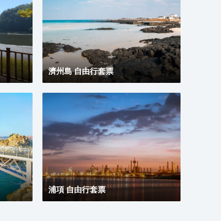
可滿足您的娛樂需求。浴室提供淋浴設施、免費洗浴用
務/
品和坐浴桶。便利設施包括迷你吧和電熱水壺；而且每
報紙
天提供客房服務。
接車服
吧；
被和
43
求。
濟州島 自由行套票
浴桶
浦項 自由行套票