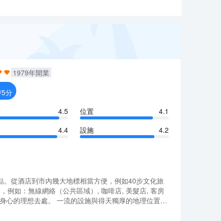
1979
年開業
/5分
4.5
位置
4.1
4.4
設施
4.2
。從酒店到市內幾大地標相當方便，例如40步文化旅
例如：無線網絡（公共區域）, 咖啡店, 美髮店, 客房
放鬆身心的理想去處。 一流的設施與得天獨厚的地理位置都
送。班車往返時間表請參考酒店重要信息。
。從酒店到市內幾大地標相當方便，例如40步文化旅
例如：無線網絡（公共區域）, 咖啡店, 美髮店, 客房