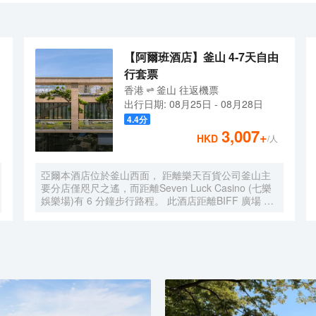
以安靜典雅的感覺。酒店內的花園, 桑拿, 健身中心, 按摩是忙碌的一天後
至釜山站及南浦洞主要區域（寶水洞書店街&中央站9號口）有往返班車接
【阿爾班酒店】釜山 4-7天自由
行套票
香港
釜山
往返
機票
出行日期:
08月25日
-
08月28日
4.4
分
3,007
+
HKD
/人
亞爾本酒店位於釜山西面， 距離樂天百貨公司釜山主
要分店僅咫尺之遙，而距離Seven Luck Casino (七樂
娛樂場)有 6 分鐘步行路程。 此酒店距離BIFF 廣場 4.8
英里（7.7 公里），距離札嘎其水產市場 4.8 英里
（7.7 公里）。 您可到屋頂露台和花園欣賞美景，還可
利用免費 WiFi等服務和設施。此酒店的其他特色包括
禮賓服務和宴會廳。 您可以到Lounge享用一頓美餐，
或者去酒店的咖啡館吃些點心。每天 07:00 至 10:00
提供收費的當地美食早餐。 特色服務/設施包括大堂免
費報紙、24 小時前台服務和多語言服務。酒店提供免
費自助停車。 有 159 間客房提供冰箱和平板電視；您
定能在旅途中找到家的舒適。您的卧床備有羽絨被和高