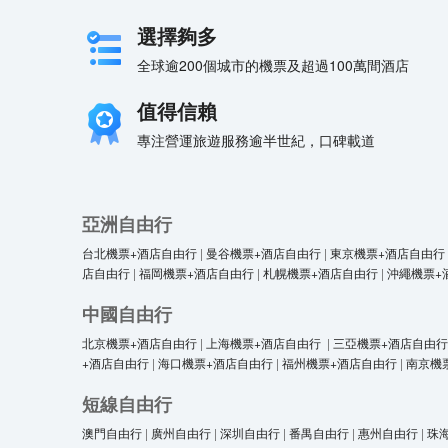
選擇夠多
全球逾200個城市的機票及超過100萬間酒店
值得信賴
專注營運旅遊服務逾半世紀，口碑載道
亞洲自由行
台北機票+酒店自由行
|
曼谷機票+酒店自由行
|
東京機票+酒店自由行
店自由行
|
福岡機票+酒店自由行
|
札幌機票+酒店自由行
|
沖繩機票+
中國自由行
北京機票+酒店自由行
|
上海機票+酒店自由行
|
三亞機票+酒店自由行
+酒店自由行
|
海口機票+酒店自由行
|
福州機票+酒店自由行
|
南京機
短線自由行
澳門自由行
|
廣州自由行
|
深圳自由行
|
番禺自由行
|
惠州自由行
|
珠