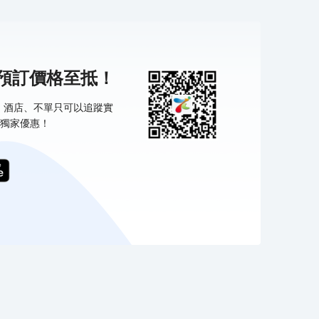
機預訂價格至抵！
票、酒店、不單只可以追蹤實
獨家優惠！