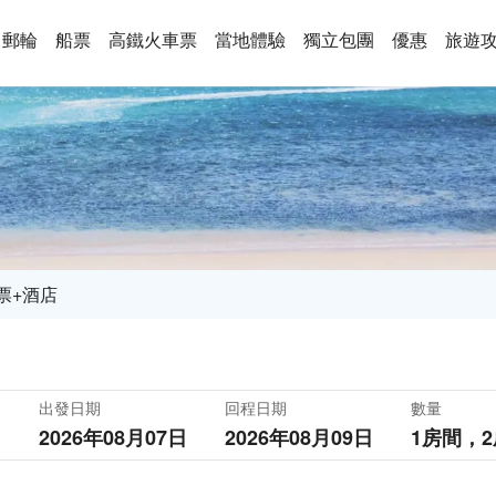
郵輪
船票
高鐵火車票
當地體驗
獨立包團
優惠
旅遊
票+酒店
出發日期
回程日期
數量
2026年08月07日
2026年08月09日
1房間，
2