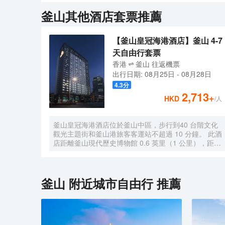
服務, 會議設施。<br>這裏擁有兩百餘間客房，給人
釜山
其他酒店套票推薦
讓該酒店成為釜山旅遊的理想留宿酒店。<br>從酒店
【釜山皇冠海港酒店】釜山 4-7
天自由行套票
香港
釜山
往返
機票
出行日期:
08月25日
-
08月28日
4.3
分
2,713
+
HKD
/人
釜山皇冠海港酒店位於釜山中區，步行到40 台階文化
觀光主題街和釜山港旅客客運站不超過 10 分鐘。 此酒
店距離釜山現代歷史博物館 0.6 英里（1 公里），距離
釜山塔 0.7 英里（1.1 公里）。 您可充分利用健身中心
等度假設施，此外還有免費 WiFi和禮賓服務等。 您可
以到餐廳享用一頓美餐；也可去酒店的咖啡館吃些點
心。您可以到酒吧/酒廊，點一杯喜歡的飲品，暢飲一
釜山
附近城市自由行 推薦
番。每天 06:30 至 09:00 提供收費的自助式早餐。 特
色服務/設施包括免費高速有線上網、24 小時商務中心
和乾洗/洗衣服務。酒店提供免費自助停車。 有 500 間
空調客房提供冰箱和液晶電視；您定能在旅途中找到家
的舒適。提供免費有線和無線上網。浴室提供浴缸或淋