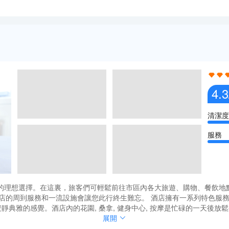
4.3
清潔度
服務
的理想選擇。在這裏，旅客們可輕鬆前往市區內各大旅遊、購物、餐飲地點
信酒店的周到服務和一流設施會讓您此行終生難忘。 酒店擁有一系列特色服務，
以安靜典雅的感覺。酒店內的花園, 桑拿, 健身中心, 按摩是忙碌的一天後
至釜山站及南浦洞主要區域（寶水洞書店街&中央站9號口）有往返班車接
的理想選擇。在這裏，旅客們可輕鬆前往市區內各大旅遊、購物、餐飲地點
展開
信酒店的周到服務和一流設施會讓您此行終生難忘。 酒店擁有一系列特色服務，