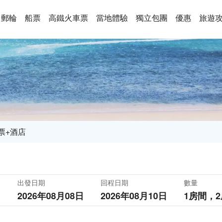
郵輪
船票
高鐵火車票
當地體驗
獨立包團
優惠
旅遊
票+酒店
出發日期
回程日期
數量
2026年08月08日
2026年08月10日
1房間，
2