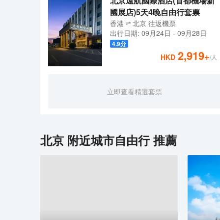
北京遠航國際酒店(首都機場新
國展店)5天4晚自由行套票
香港
北京
往返
機票
出行日期:
09月24日
-
09月28日
4.9
分
2,919
+
HKD
/人
立即查看精選套票
北京
附近城市自由行 推薦