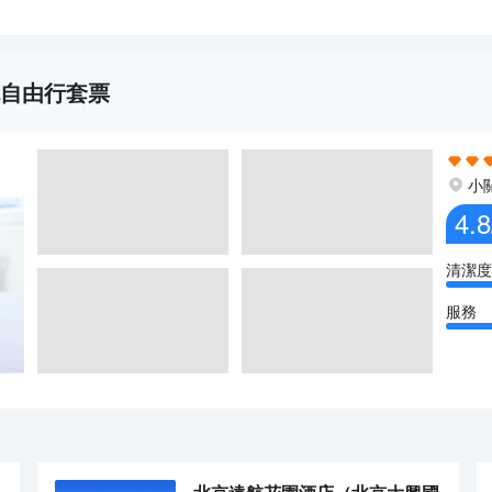
晚自由行套票
小
4.8
清潔度
服務