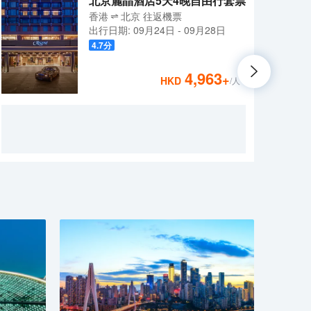
北京麗晶酒店5天4晚自由行套票
香港
北京
往返
機票
出行日期:
09月24日
-
09月28日
4.7
分
4,963
+
HKD
/人
北京
街，
交通
區，
酒店板
糧品
個城
決，
大悅酒
擁有
格，
時還
受與
完善
交具有
Par