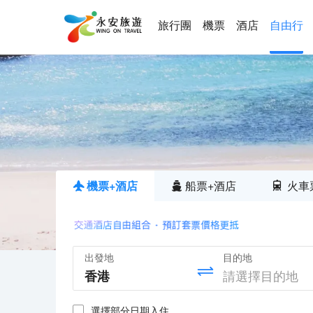
旅行團
機票
酒店
自由行
機票+酒店
船票+酒店
火車
出發地
目的地
選擇部分日期入住