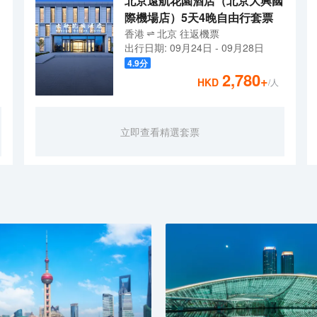
北京遠航花園酒店（北京大興國
際機場店）5天4晚自由行套票
香港
北京
往返
機票
出行日期:
09月24日
-
09月28日
4.9
分
2,780
+
HKD
/人
立即查看精選套票