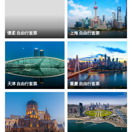
宗旨是服務永遠微笑，隨時隨地為您排憂解難，配備了可口
的傳統的餐飲，旅遊部，供您選擇北京及周邊的旅行天堂。
酒店內服務有機場接送，外賓翻譯，北京旅遊報名。酒店全
體員工在北京集體恭候您的光臨，將讓您感受什麼叫回家的
服務。
懷柔 自由行套票
上海 自由行套票
天津 自由行套票
重慶 自由行套票