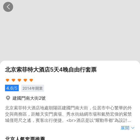
北京索菲特大酒店5天4晚自由行套票
4.6
/5
2014
年開業
建國門南大街2號
北京索菲特大酒店地處朝陽區建國門南大街，位居市中心繁華的外
交與商務區，距離天安門廣場、秀水街絲綢市場和氣勢宏偉的紫禁
城僅咫尺之遙，賓客出行便捷。<br>酒店是以“耀動帝都”為設計主
題的地標性建築，靈感來自於“天圓地方”這一古老的東方哲學，打造
北京索菲特大酒店地處朝陽區建國門南大街，位居市中心繁華的外
展開
令人驚歎的天際線美景。酒店整體裝飾華美典雅，一步一景，彰顯
交與商務區，距離天安門廣場、秀水街絲綢市場和氣勢宏偉的紫禁
北京
人氣套票推薦
尊榮；擁有多款時尚優雅、空間佈局合理的客房，擁有可調節房間
城僅咫尺之遙，賓客出行便捷。<br>酒店是以“耀動帝都”為設計主