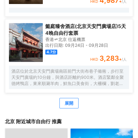
4,987
+
HKD
/人
懿庭臻舍酒店(北京天安門廣場店)5天
4晚自由行套票
香港
北京
往返
機票
出行日期:
09月24日
-
09月28日
4.7
分
3,283
+
HKD
/人
酒店位於北京天安門廣場南區前門大街布巷子衚衕，步行至
天安門廣場約10分鐘，與酒店距離約900米。酒店緊鄰全聚
德烤鴨店，東來順涮羊肉，鮮魚口美食街，大柵欄，劉老根
大舞台，德雲社，傳統皮影戲，杜莎夫人蠟像館，保利劇院
等等目不暇接。無論是美食還是娛樂都會給您全新的奢侈貴
族的體驗享受。酒店設計為復古理念，傳統文化的氣息使得
展開
老北京的特色渲染不已。讓您完全親身體驗。酒店專屬房間
有小院套房，配備了司機，助理，以及更高層次的房間。酒
店共百餘間房，酒店的優勢房間都很寬大，舒適的床為您卸
北京
附近城市自由行 推薦
下整天的疲倦，完美的空調讓您隨意切換4個季度的温度，確
保您和您的伴侶在房間可以舒適的度過愜意的每一夜。酒店