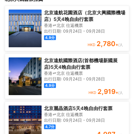
色彩及氣氛的數碼遙控，盡顯摩登型格；房內配以48寸LED高清電
題的地標性建築，靈感來自於“天圓地方”這一古老的東方哲學，打造
視、JBL家庭影院藍牙音響等先進設施，打造品質生活空間。<br>
令人驚歎的天際線美景。酒店整體裝飾華美典雅，一步一景，彰顯
北京遠航花園酒店（北京大興國際機場
酒店附設酒吧、餐廳，提供美妙娛樂及餐飲體驗；索菲特水療中心
尊榮；擁有多款時尚優雅、空間佈局合理的客房，擁有可調節房間
店）5天4晚自由行套票
及健身房助賓客重煥活力，還有1500平米設計獨特、設備先進的會
色彩及氣氛的數碼遙控，盡顯摩登型格；房內配以48寸LED高清電
香港
北京
往返
機票
議宴會空間，使賓客縱享奢華、美好的愜意時光。
視、JBL家庭影院藍牙音響等先進設施，打造品質生活空間。<br>
出行日期:
09月24日
-
09月28日
酒店附設酒吧、餐廳，提供美妙娛樂及餐飲體驗；索菲特水療中心
4.9
分
及健身房助賓客重煥活力，還有1500平米設計獨特、設備先進的會
2,780
+
HKD
/人
議宴會空間，使賓客縱享奢華、美好的愜意時光。
北京遠航國際酒店(首都機場新國展
店)5天4晚自由行套票
香港
北京
往返
機票
出行日期:
09月24日
-
09月28日
4.9
分
2,919
+
HKD
/人
北京麗晶酒店5天4晚自由行套票
香港
北京
往返
機票
出行日期:
09月24日
-
09月28日
4.7
分