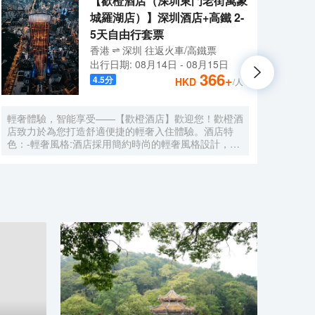
【歡橙酒店（深圳東門老街萬象
城羅湖店）】深圳酒店+高鐵 2-
5天自由行套票
香港
深圳
往返
火車/高鐵票
出行日期:
08月14日
-
08月15日
366
+
4.5
分
HKD
/人
輕奢體驗，智能享受——【歡橙酒店】歡迎您！歡橙酒
尚美
店致力於為您打造舒適便捷的輕奢入住體驗。酒店特
門店
色：-輕奢風格:酒店採用簡約時尚的輕奢風格設計，注
集團，
重細節與品質，為您營造舒適優雅的居住環境。-智能
牌:
體驗:房間配備小度智能系統，語音控制燈光、空調、
中檔
電視等設備，解放雙手，盡享科技帶來的便捷。-舒適
Roo
享受:24小時熱水即開即熱，無需等待，為您洗去一身
公社
疲憊。-影音娛樂:部分房間配備高清投影儀，打造私人
建店
影院，享受震撼視聽盛宴。-貼心服務:酒店設有洗衣
40
房，並提供烘乾服務，解決您的洗衣煩惱，讓旅途更加
藉創
輕鬆自在。歡橙酒店是您商務出行、休閒度假的理想之
持，
選。期待您的光臨！温馨提示，圖片僅供參考，無法涵
享大
蓋所有房型，詳細的實物照片請諮詢酒店。
網的
的生