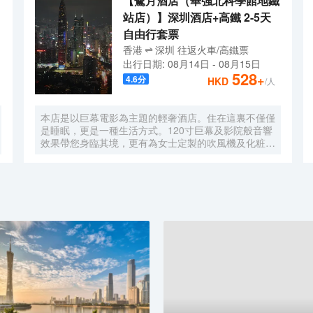
【鷺月酒店（華強北科學館地鐵
站店）】深圳酒店+高鐵 2-5天
自由行套票
香港
深圳
往返
火車/高鐵票
出行日期:
08月14日
-
08月15日
528
+
4.6
分
HKD
/人
本店是以巨幕電影為主題的輕奢酒店。住在這裏不僅僅
是睡眠，更是一種生活方式。120寸巨幕及影院般音響
效果帶您身臨其境，更有為女士定製的吹風機及化粧
鏡，無時無刻，呈現精彩。