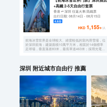
【前海冰雪世界門票】深圳酒店
+高鐵 2-5天自由行套票
香港
深圳
往返
火車/高鐵票
出行日期:
08月14日
-
08月15日
4.8
分
1,155
+
HKD
/人
前海冰雪世界是全球較大、緯度較低的室內滑雪場，位
於深圳前海；建築面積10萬平方米，相當於14個標準
足球場，垂直落差83米，最長單道463米‌；採用光電發
電冰蓄冷系統，減少43%碳排放，鋼結構用量達4.7萬
噸‌；全年維持-6℃，配備5條專業滑道（總長1569公
尺），可承辦國際滑雪賽事‌。
深圳
附近城市自由行 推薦