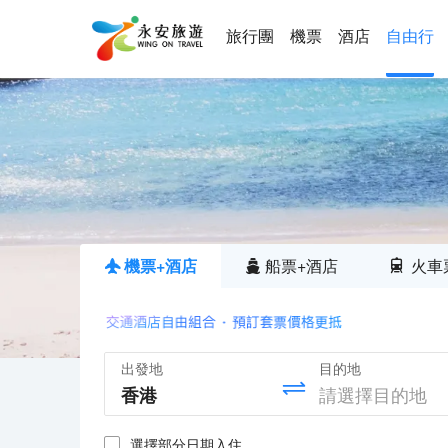
旅行團
機票
酒店
自由行
機票+酒店
船票+酒店
火車
出發地
目的地
選擇部分日期入住