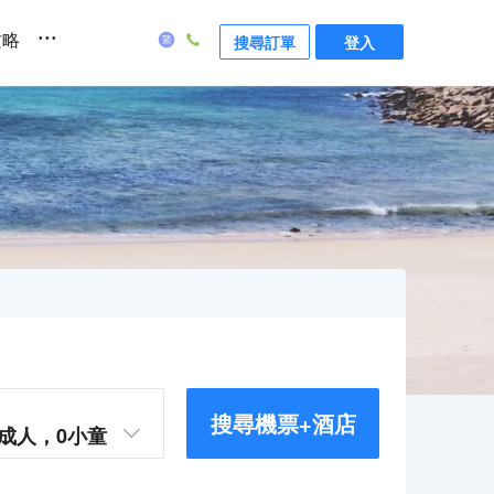
...
攻略
搜尋訂單
登入
搜尋機票+酒店
成人，
0
小童