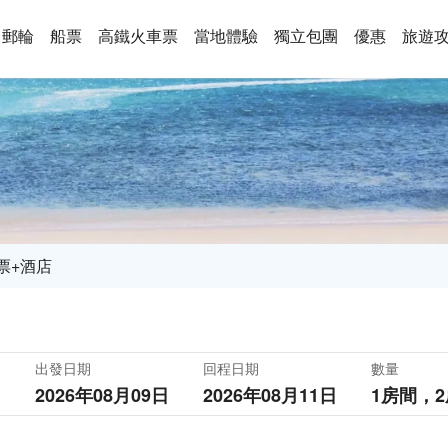
郵輪
船票
高鐵火車票
當地體驗
獨立包團
優惠
旅遊
票+酒店
出發日期
回程日期
數量
2026年08月09日
2026年08月11日
1房間，
2