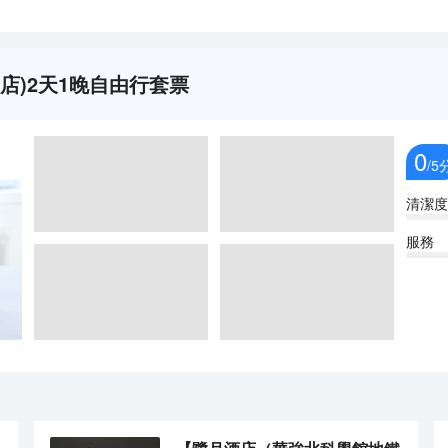
界店)2天1晚自由行套票
0
/5
清潔度
服務