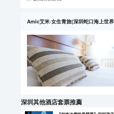
Amic艾米·女生青旅(深圳蛇口海上世
深圳
其他酒店套票推薦