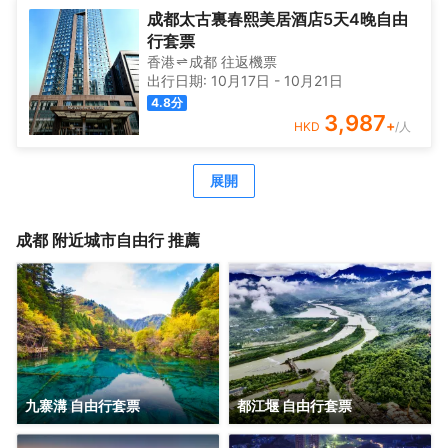
成都太古裏春熙美居酒店5天4晚自由
行套票
香港
成都
往返
機票
出行日期:
10月17日
-
10月21日
4.8
分
3,987
+
HKD
/人
展開
成都
附近城市自由行 推薦
九寨溝 自由行套票
都江堰 自由行套票