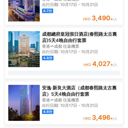
出行日期:
10月17日
-
10月21日
4.7
分
3,490
+
HKD
/人
成都總府皇冠假日酒店(春熙路太古裏
店)5天4晚自由行套票
香港
成都
往返
機票
出行日期:
10月17日
-
10月21日
4.8
分
4,027
+
HKD
/人
安逸·新良大酒店（成都春熙路太古裏
店）5天4晚自由行套票
香港
成都
往返
機票
出行日期:
10月17日
-
10月21日
4.6
分
3,496
+
HKD
/人