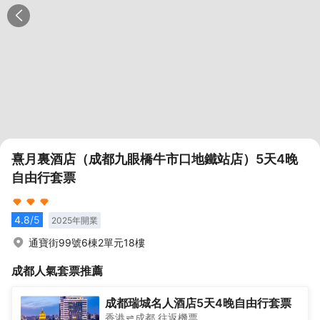
熹月裏酒店（成都九眼橋牛市口地鐵站店）5天4晚
自由行套票
4.8
/5
2025
年開業
通寶街99號6棟2單元18樓
成都
人氣套票推薦
成都瑞城名人酒店5天4晚自由行套票
香港
成都
往返
機票