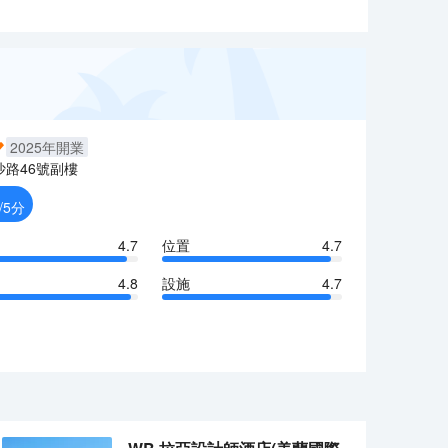
2025
年開業
沙路46號副樓
/5分
4.7
位置
4.7
4.8
設施
4.7