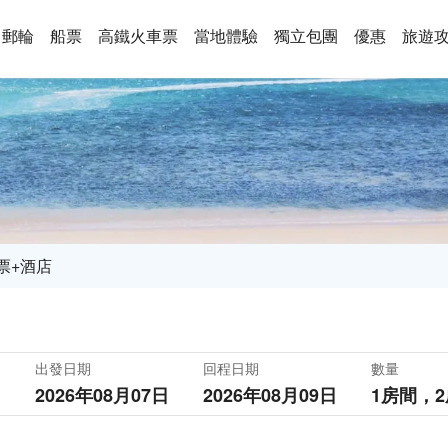
郵輪
船票
高鐵火車票
當地體驗
獨立包團
優惠
旅遊
票+酒店
出發日期
回程日期
數量
2026年08月07日
2026年08月09日
1房間，
2