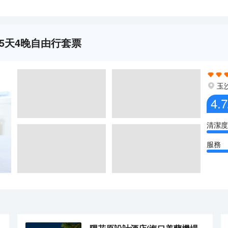
5天4晚自由行套票
玉
4.7
清潔度
服務