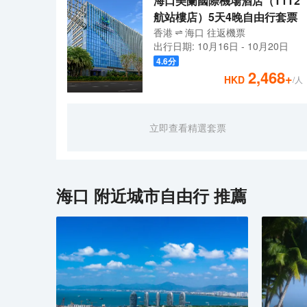
海口美蘭國際機場酒店（T1T2
航站樓店）5天4晚自由行套票
香港
海口
往返
機票
出行日期:
10月16日
-
10月20日
4.6
分
2,468
+
HKD
/人
立即查看精選套票
海口
附近城市自由行 推薦