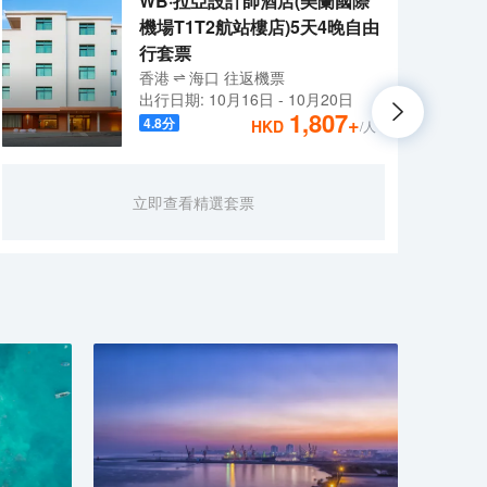
WB·拉亞設計師酒店(美蘭國際
機場T1T2航站樓店)5天4晚自由
行套票
香港
海口
往返
機票
出行日期:
10月16日
-
10月20日
1,807
+
4.8
分
HKD
/人
酒店
立即查看精選套票
店，
口巨
象城
全。
佈局
潮階
窗，
適的
風味
洋僑
者，
浦港
的選
品鑑
美刻