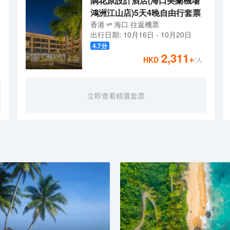
隅花原設計酒店(海口美蘭機場
鴻洲江山店)5天4晚自由行套票
香港
海口
往返
機票
出行日期:
10月16日
-
10月20日
4.7
分
2,311
+
HKD
/人
立即查看精選套票