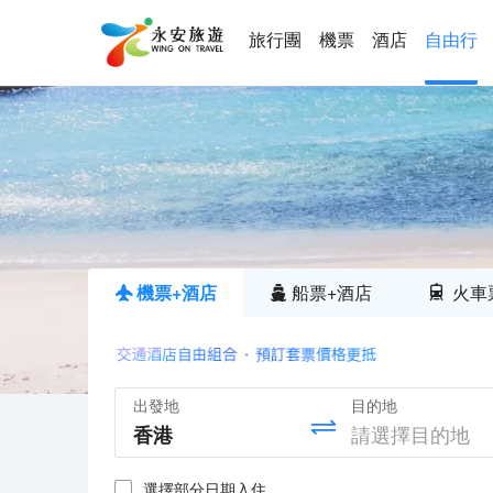
旅行團
機票
酒店
自由行
機票+酒店
船票+酒店
火車
出發地
目的地
選擇部分日期入住