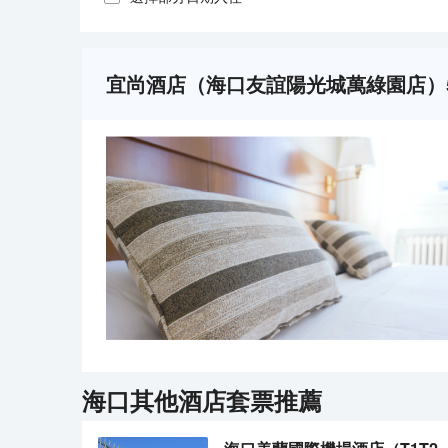
宜尚酒店（海口友誼陽光城萬綠園店）
海口
其他酒店套票推薦