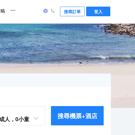
...
攻略
搜尋訂單
登入
搜尋機票+酒店
成人，
0
小童