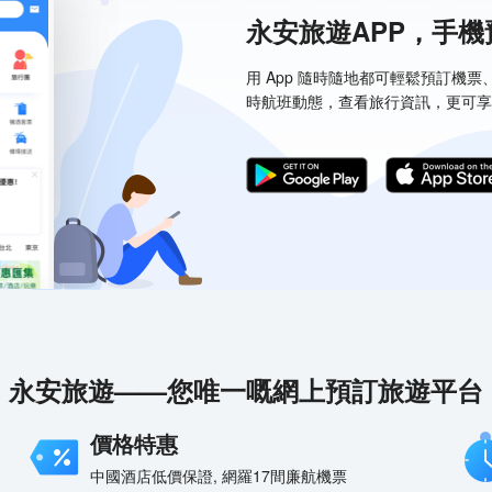
永安旅遊APP，手
用 App 隨時隨地都可輕鬆預訂機
時航班動態，查看旅行資訊，更可享
永安旅遊——您唯一嘅網上預訂旅遊平台
價格特惠
中國酒店低價保證, 網羅17間廉航機票