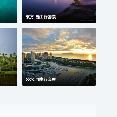
多功
智能
了清
東方 自由行套票
休閒
閒旅
陵水 自由行套票