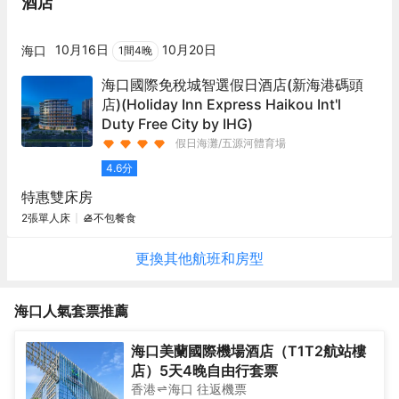
酒店
10月16日
10月20日
海口
1
間
4
晚
海口國際免稅城智選假日酒店(新海港碼頭
店)
(Holiday Inn Express Haikou Int'l
Duty Free City by IHG)
假日海灘/五源河體育場
4.6
分
特惠雙床房
2張單人床
不包餐食
更換其他
航班
和房型
海口
人氣套票推薦
海口美蘭國際機場酒店（T1T2航站樓
店）5天4晚自由行套票
香港
海口
往返
機票