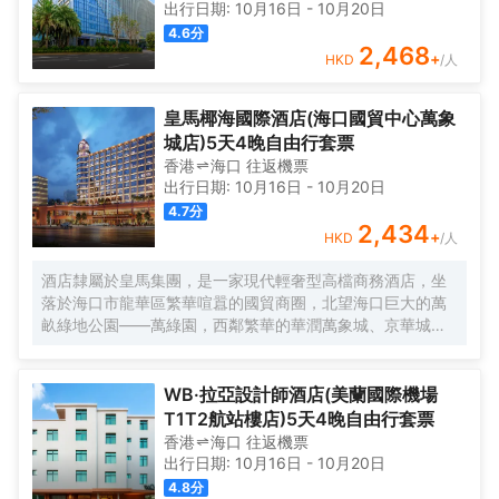
出行日期:
10月16日
-
10月20日
4.6
分
2,468
+
HKD
/人
皇馬椰海國際酒店(海口國貿中心萬象
城店)5天4晚自由行套票
香港
海口
往返
機票
出行日期:
10月16日
-
10月20日
4.7
分
2,434
+
HKD
/人
酒店隸屬於皇馬集團，是一家現代輕奢型高檔商務酒店，坐
落於海口市龍華區繁華喧囂的國貿商圈，北望海口巨大的萬
畝綠地公園——萬綠園，西鄰繁華的華潤萬象城、京華城；
地理位置優越，交通便利，生活配套齊全。酒店裝飾佈置精
緻典雅，融入闖海文創元素，功能佈局合理，風格典雅，設
施齊備，分有四個”闖海人“浪潮階段講述闖海故事。智能化配
WB·拉亞設計師酒店(美蘭國際機場
套設施，超大的落地飄窗，為每一位為海南自貿港商旅入住
T1T2航站樓店)5天4晚自由行套票
的賓客營造温馨舒適的休憩環境。酒店設置了高雅別緻的鮮
香港
海口
往返
機票
倉餐廳和海南風味一品派茶樓，根植海南本士特色文化，以
出行日期:
10月16日
-
10月20日
闖海、南洋僑鄉元素相融合，打造格調雅緻的海南品質茶樓
4.8
分