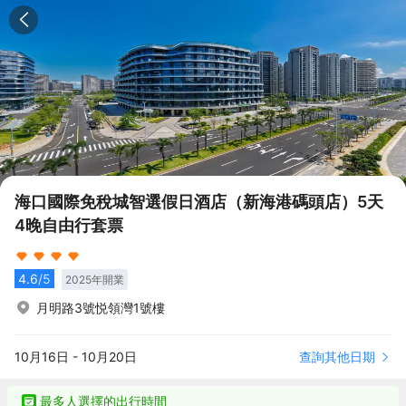
海口國際免稅城智選假日酒店（新海港碼頭店）5天
4晚自由行套票
4.6
/5
2025
年開業
月明路3號悦領灣1號樓
查詢其他日期
10月16日
-
10月20日
最多人選擇的出行時間