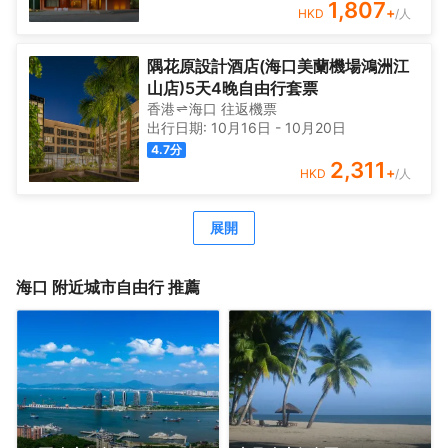
引領者，專屬配套內含茶室的超大中餐包廂——海口港、洋
1,807
+
HKD
/人
浦港、三亞港、自貿港等特色包間，是宴請和聚會優質的選
擇，讓賓客不僅能盡享海南特色風味美食，也可以品鑑到具
有異域風情的西式佳餚，在閒暇時光樂享美食美刻。為了滿
隅花原設計酒店(海口美蘭機場鴻洲江
足更多商務需求，酒店設置了不同規格的多功能會議廳，可
山店)5天4晚自由行套票
容納200人以上宴會場地，配備現代智能會務設備，盡享高
香港
海口
往返
機票
效便捷商務。此外，酒店還設置了清新雅緻的棋牌包廂、海
出行日期:
10月16日
-
10月20日
景健身房、露天清吧等健身休閒娛樂配套，讓賓客逸享愜意
4.7
分
輕鬆之旅，體驗輕奢休閒旅遊的別樣意趣。
2,311
+
HKD
/人
展開
海口
附近城市自由行 推薦