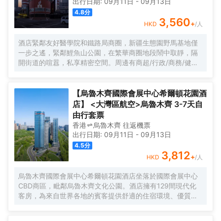
出行日期:
09月11日
-
09月13日
4.8
分
3,560
+
HKD
/人
酒店緊鄰友好醫學院和鐵路局商圈，新疆生態園野馬基地僅
一步之遙，緊鄰鯉魚山公園，在繁華商圈地段鬧中取靜，隔
開街道的喧囂，私享精密空間。周邊有商超/行政/商務/健
康，對您的生活健康出行提供全方位保障；同時聚焦新疆博
物館、科技館，2路八樓汽車站，親子出行的優選。地理位置
優越，交通便利，出行出租、地鐵、高鐵、機場都很方便，
【烏魯木齊國際會展中心希爾頓花園酒
酒店提供免費停車。
店】 <大灣區航空>烏魯木齊 3-7天自
由行套票
香港
烏魯木齊
往返
機票
出行日期:
09月11日
-
09月13日
4.5
分
3,812
+
HKD
/人
烏魯木齊國際會展中心希爾頓花園酒店坐落於國際會展中心
CBD商區，毗鄰烏魯木齊文化公園。酒店擁有129間現代化
客房，為來自世界各地的賓客提供舒適的住宿環境、優質的
會議服務、便利的自助洗衣服務、豐富的早餐廳及24小時制
的健身中心。富有活力氣息的設計和明快熱誠的花園精神，