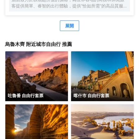
客提供簡單、睿智的出行體驗，提供“恰如所需”的高品質服
務，優質睡眠、暢爽沐浴、高速網絡和營養早餐，以及煥新
賓客體驗的新一代設計，旨在幫助賓客為新的一天提供滿滿
活力，誠邀您在到訪烏魯木齊時獲享舒適與便利。
展開
烏魯木齊
附近城市自由行 推薦
吐魯番 自由行套票
喀什市 自由行套票