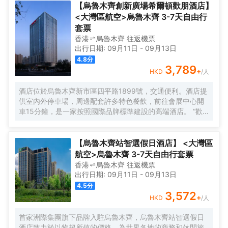
為您創造最愉快的大美新疆之旅。
【烏魯木齊創新廣場希爾頓歡朋酒店】
<大灣區航空>烏魯木齊 3-7天自由行
套票
香港
烏魯木齊
往返
機票
出行日期:
09月11日
-
09月13日
4.8
分
3,789
+
HKD
/人
酒店位於烏魯木齊新市區四平路1899號，交通便利。酒店提
供室內外停車場，周邊配套許多特色餐飲，前往會展中心開
車15分鐘，是一家按照國際品牌標準建設的高端酒店。 “歡
朋體驗，知己之道”,酒店設計簡的時尚，擁有希爾頓歡朋特色
的“HUB”大堂,集聚會、休閒、商務功能於一體。
【烏魯木齊站智選假日酒店】 <大灣區
航空>烏魯木齊 3-7天自由行套票
香港
烏魯木齊
往返
機票
出行日期:
09月11日
-
09月13日
4.5
分
3,572
+
HKD
/人
首家洲際集團旗下品牌入駐烏魯木齊，烏魯木齊站智選假日
酒店致力於以物超所值的價格，為世界各地的商務和休閒旅