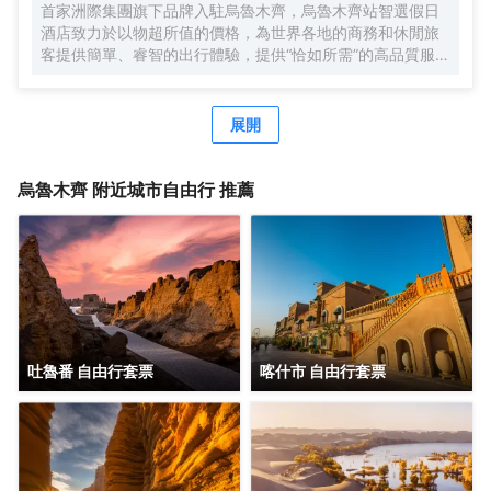
首家洲際集團旗下品牌入駐烏魯木齊，烏魯木齊站智選假日
酒店致力於以物超所值的價格，為世界各地的商務和休閒旅
客提供簡單、睿智的出行體驗，提供“恰如所需”的高品質服
務，優質睡眠、暢爽沐浴、高速網絡和營養早餐，以及煥新
賓客體驗的新一代設計，旨在幫助賓客為新的一天提供滿滿
活力，誠邀您在到訪烏魯木齊時獲享舒適與便利。
展開
烏魯木齊
附近城市自由行 推薦
吐魯番 自由行套票
喀什市 自由行套票