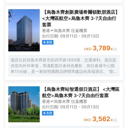
的健身中心。富有活力氣息的設計和明快熱誠的花園精神，
為您創造最愉快的大美新疆之旅。
【烏魯木齊創新廣場希爾頓歡朋酒店】
<大灣區航空>烏魯木齊 3-7天自由行
套票
香港
烏魯木齊
往返
機票
出行日期:
09月11日
-
09月13日
4.8
分
3,789
+
HKD
/人
酒店位於烏魯木齊新市區四平路1899號，交通便利。酒店提
供室內外停車場，周邊配套許多特色餐飲，前往會展中心開
車15分鐘，是一家按照國際品牌標準建設的高端酒店。 “歡
朋體驗，知己之道”,酒店設計簡的時尚，擁有希爾頓歡朋特色
的“HUB”大堂,集聚會、休閒、商務功能於一體。
【烏魯木齊站智選假日酒店】 <大灣區
航空>烏魯木齊 3-7天自由行套票
香港
烏魯木齊
往返
機票
出行日期:
09月11日
-
09月13日
4.5
分
3,562
+
HKD
/人