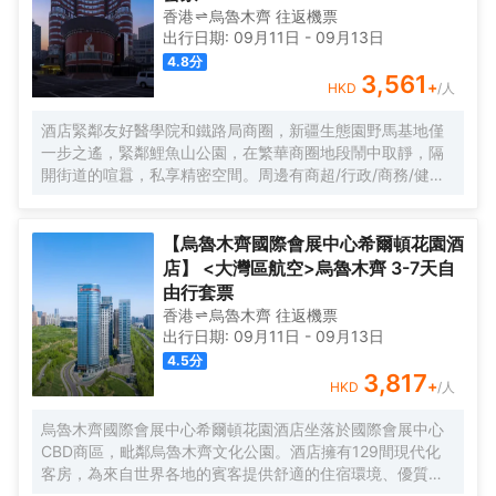
香港
烏魯木齊
往返
機票
出行日期:
09月11日
-
09月13日
4.8
分
3,561
+
HKD
/人
酒店緊鄰友好醫學院和鐵路局商圈，新疆生態園野馬基地僅
一步之遙，緊鄰鯉魚山公園，在繁華商圈地段鬧中取靜，隔
開街道的喧囂，私享精密空間。周邊有商超/行政/商務/健
康，對您的生活健康出行提供全方位保障；同時聚焦新疆博
物館、科技館，2路八樓汽車站，親子出行的優選。地理位置
優越，交通便利，出行出租、地鐵、高鐵、機場都很方便，
【烏魯木齊國際會展中心希爾頓花園酒
酒店提供免費停車。
店】 <大灣區航空>烏魯木齊 3-7天自
由行套票
香港
烏魯木齊
往返
機票
出行日期:
09月11日
-
09月13日
4.5
分
3,817
+
HKD
/人
烏魯木齊國際會展中心希爾頓花園酒店坐落於國際會展中心
CBD商區，毗鄰烏魯木齊文化公園。酒店擁有129間現代化
客房，為來自世界各地的賓客提供舒適的住宿環境、優質的
會議服務、便利的自助洗衣服務、豐富的早餐廳及24小時制