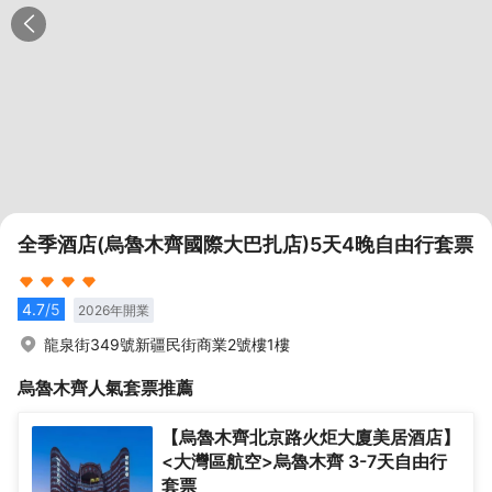
全季酒店(烏魯木齊國際大巴扎店)5天4晚自由行套票
4.7
/5
2026
年開業
龍泉街349號新疆民街商業2號樓1樓
烏魯木齊
人氣套票推薦
【烏魯木齊北京路火炬大廈美居酒店】
<大灣區航空>烏魯木齊 3-7天自由行
套票