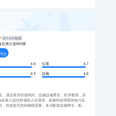
2014
年開業
隆石洲大道950號
/5分
4.6
位置
4.7
4.5
設施
4.6
酒店，酒店客房舒適簡約、設施設備齊全、乾淨整潔，深
力為給客人提供舒適的入住環境，裝修特採用環保無污染、
頭，有效提升您的睡眠質量，各項配套設施齊全，配備
容納1000多人就餐。酒店一樓為大堂吧。二樓即是可容
酒店，酒店客房舒適簡約、設施設備齊全、乾淨整潔，深
邊環境】<br>距離著名景點南社明清古村落駕車10分
力為給客人提供舒適的入住環境，裝修特採用環保無污染、