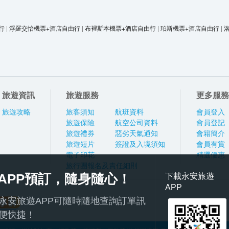
行
|
浮羅交怡機票+酒店自由行
|
布裡斯本機票+酒店自由行
|
珀斯機票+酒店自由行
|
旅遊資訊
旅遊服務
更多服務
旅遊攻略
旅客須知
航班資料
會員登入
旅遊保險
航空公司資料
會員登記
旅遊禮券
惡劣天氣通知
會籍簡介
旅遊短片
簽證及入境須知
會員有賞
電子印花
精選優惠
旅行團報名及責任細則
APP預訂，隨身隨心！
下載永安旅遊
APP
永安旅遊APP可隨時隨地查詢訂單訊
便快捷！