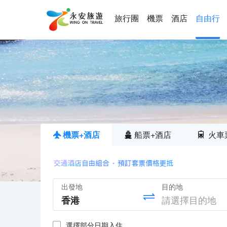
旅行團
機票
酒店
自由行
機票+酒店
船票+酒店
火車
出發地
目的地
選擇部分日期入住