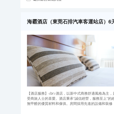
海霸酒店（東莞石排汽車客運站店）6
【酒店服務】<br>酒店，以新中式商務舒適風格為主
受商旅人士的喜愛。酒店秉承“誠信經營，服務至上”的
無甲醛的優質材料和傢俱。房間採用先進的設備和裝修
空調，24小時熱水，高清液晶電視，極速WiFi，等
【酒店服務】<br>酒店，以新中式商務舒適風格為主
納260人的會議廳及宴會廳。三樓是沐足休閒中心，環境
受商旅人士的喜愛。酒店秉承“誠信經營，服務至上”的