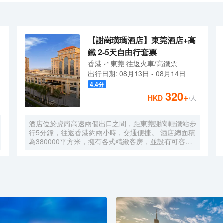
東莞生態園濕地景區，黃大仙古廟等著名網紅打卡點，周邊更有花千谷格
，酒店嚴選床上用品，採用高端純棉被褥，定製助眠高級床墊以及真皮床
一下大自然的新鮮空氣，或卸下疲憊去草莓基地放鬆身心。周邊更有西餐
先進房間設施設備。酒店附樓更設有海霸酒樓，粵式佳餚，久負盛名，可同時
>酒店位於東莞石排鎮，福隆石洲大道950號。距離橫瀝站駕車約15分鐘，
優雅舒適，五樓的空中花園更是商務休閒人士的理想休憩場所。<br>【周
務出行，情侶出遊，家庭出遊的理想選擇！
東莞生態園濕地景區，黃大仙古廟等著名網紅打卡點，周邊更有花千谷格
【謝崗璜瑪酒店】東莞酒店+高
一下大自然的新鮮空氣，或卸下疲憊去草莓基地放鬆身心。周邊更有西餐
鐵 2-5天自由行套票
>酒店位於東莞石排鎮，福隆石洲大道950號。距離橫瀝站駕車約15分鐘，
香港
東莞
往返
火車/高鐵票
務出行，情侶出遊，家庭出遊的理想選擇！
出行日期:
08月13日
-
08月14日
4.4
分
320
+
HKD
/人
酒店位於虎崗高速兩個出口之間，距東莞謝崗輕鐵站步
行5分鐘，往返香港約兩小時，交通便捷。 酒店總面積
為380000平方米，擁有各式精緻客房，並設有可容納
1000多人的多功能會議廳及宴會廳，設計新穎別緻。
酒店另設著名深井海韻燒鵝海鮮酒家、璜瑪會沐
足/SPA（水療健康中心）及採用先進的音響設備的
KTV，各項設施一應俱全，給您帶來上佳的入住體驗。