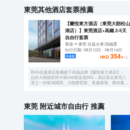
鐘左右即可。駕車至塘尾明清古村落較便捷，周邊更有
無甲醛的優質材料和傢俱。房間採用先進的設備和裝修
東莞
其他酒店套票推薦
場所。閒暇時間可去周邊景點東莞生態園濕地景區感受
空調，24小時熱水，高清液晶電視，極速WiFi，等
娛樂、購物、景點一應俱全。<br>【酒店位置】<br
納260人的會議廳及宴會廳。三樓是沐足休閒中心，環境
通一百分便利！<br><br>東莞海霸酒店——酒店商
鐘左右即可。駕車至塘尾明清古村落較便捷，周邊更有
【蘭悅東方酒店（東莞大朗松山
場所。閒暇時間可去周邊景點東莞生態園濕地景區感受
湖店）】東莞酒店+高鐵 2-5天
娛樂、購物、景點一應俱全。<br>【酒店位置】<br
自由行套票
通一百分便利！<br><br>東莞海霸酒店——酒店商
香港
東莞
往返
火車/高鐵票
出行日期:
08月13日
-
08月14日
354
+
4.8
分
HKD
/人
BHG佰盛酒店集團旗下高端品牌【蘭悅東方酒店】，
位於大朗鎮富民中路346號金地ING，酒店靠近東莞八
景之一的鬆湖煙雨、大朗體育館、長盛廣場、裏悅裏購
物中心。酒店房間位於高樓層270度城景，酒店風格簡
約、智能小度系統、東寶床墊、大屏幕液晶數字電視、
迷你吧冰箱、特質佛手柑精油洗護用品、空氣淨化器
等。以優美的環境與細緻的服務讓客人在酒店有更好的
東莞
附近城市自由行 推薦
體驗。