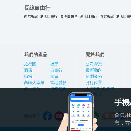
長線自由行
悉尼機票+酒店自由行
|
奧克蘭機票+酒店自由行
|
倫敦機票+酒店自由
我們的產品
關於我們
旅行團
機票
公司背景
酒店
自由行
最新動向
郵輪
船票
新聞發佈
高鐵火車票
當地體驗
分行位置
港玩港食
獨立包團
人才招聘及發展
私隱政策
手機
會員用
關注我們
息，方