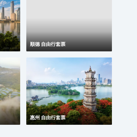
自然的環境，使客人在入住酒店後可以享受到獨特的體
和深
驗。 酒店內部裝飾雅緻、臻於細節，擁有各類豪華客
刺激
房共計多間，酒店客房內配套設施一應俱全，三秒熱水
設施
淋浴花灑、智能家電、千兆光纖無縫接入、wifi覆蓋。
務，
酒店同時配備地面停車場、智能機器人送物、中西自助
俱全
式早餐廳、多功能會議室、自助洗衣房及寬敞的閲讀會
體驗
友書吧等配套，為您提供一個自在、放鬆、休憩、充
捷、
電、會友的居停空間。同時自然、靜謐、温暖、樸實的
順德 自由行套票
入住體驗與您隨行，是您商務及旅行出行的優質選擇。
惠州 自由行套票