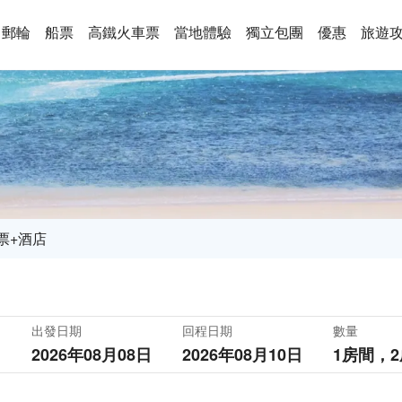
郵輪
船票
高鐵火車票
當地體驗
獨立包團
優惠
旅遊
票+酒店
出發日期
回程日期
數量
2026年08月08日
2026年08月10日
1房間，
2