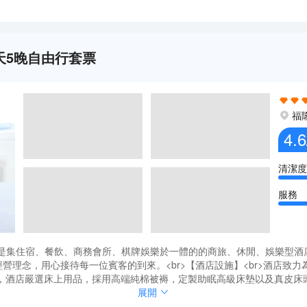
天5晚自由行套票
福
4.6
清潔度
服務
，是集住宿、餐飲、商務會所、棋牌娛樂於一體的的商旅、休閒、娛樂型
經營理念，用心接待每一位賓客的到來。<br>【酒店設施】<br>酒店致
，酒店嚴選床上用品，採用高端純棉被褥，定製助眠高級床墊以及真皮床
先進房間設施設備。酒店附樓更設有海霸酒樓，粵式佳餚，久負盛名，可同時
，是集住宿、餐飲、商務會所、棋牌娛樂於一體的的商旅、休閒、娛樂型
展開
優雅舒適，五樓的空中花園更是商務休閒人士的理想休憩場所。<br>【周
經營理念，用心接待每一位賓客的到來。<br>【酒店設施】<br>酒店致