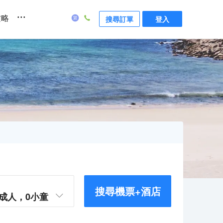
...
攻略
搜尋訂單
登入
搜尋機票+酒店
成人，
0
小童