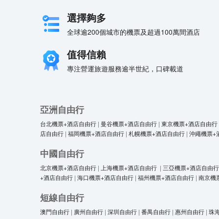
選擇夠多
全球逾200個城市的機票及超過100萬間酒店
值得信賴
專注營運旅遊服務逾半世紀，口碑載道
亞洲自由行
台北機票+酒店自由行
|
曼谷機票+酒店自由行
|
東京機票+酒店自由行
店自由行
|
福岡機票+酒店自由行
|
札幌機票+酒店自由行
|
沖繩機票+
中國自由行
北京機票+酒店自由行
|
上海機票+酒店自由行
|
三亞機票+酒店自由行
+酒店自由行
|
海口機票+酒店自由行
|
福州機票+酒店自由行
|
南京機
短線自由行
澳門自由行
|
廣州自由行
|
深圳自由行
|
番禺自由行
|
惠州自由行
|
珠