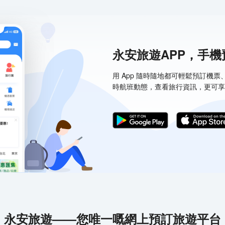
永安旅遊APP，手
用 App 隨時隨地都可輕鬆預訂機
時航班動態，查看旅行資訊，更可享
永安旅遊——您唯一嘅網上預訂旅遊平台