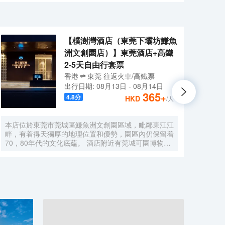
桑花世界、東莞市橫瀝鎮村頭草莓園等景點及熱門遊玩
頭，有效提升您的睡眠質量，各項配套設施齊全，配備
、火鍋、砂鍋粥等各種美食餐廳任君挑選~餐飲、商場、
容納1000多人就餐。酒店一樓為大堂吧。二樓即是可容
距離石排汽車客運站步行只需10分鐘，駕車只需5分鐘，交
邊環境】<br>距離著名景點南社明清古村落駕車10分
桑花世界、東莞市橫瀝鎮村頭草莓園等景點及熱門遊玩
【樸澍灣酒店（東莞下壩坊鰜魚
、火鍋、砂鍋粥等各種美食餐廳任君挑選~餐飲、商場、
洲文創園店）】東莞酒店+高鐵
距離石排汽車客運站步行只需10分鐘，駕車只需5分鐘，交
2-5天自由行套票
香港
東莞
往返
火車/高鐵票
出行日期:
08月13日
-
08月14日
365
+
4.8
分
HKD
/人
本店位於東莞市莞城區鰜魚洲文創園區域，毗鄰東江江
歐斯
畔，有着得天獨厚的地理位置和優勢，園區內仍保留着
酒店
70，80年代的文化底藴。 酒店附近有莞城可園博物
子出
館、萬江下壩坊、工農八號創意園、萬科東江之星，距
捷核
離南城國貿、匯一城僅，東莞站、虎門高鐵站、深圳寶
停車
安機場、廣州國際白雲機場、酒店周圍生活設施完善有
店周
眾多餐飲、休閒飲品店、出行便利，吃喝玩樂一應俱
平高
全。 本店地理位置佳，希望創造「自然感官主義風
高鐵
格」將當地文化特色和自然風景融入，是以“隱逸於
踏上
市”為主題的高端酒店，周邊綠樹成蔭、具有自然氣
風景
息，酒店倡導貼心與質感兼具的服務態度，在每一個細
動或
節處給您更親切的體驗，能真實地為客人提供一個親近
壯美