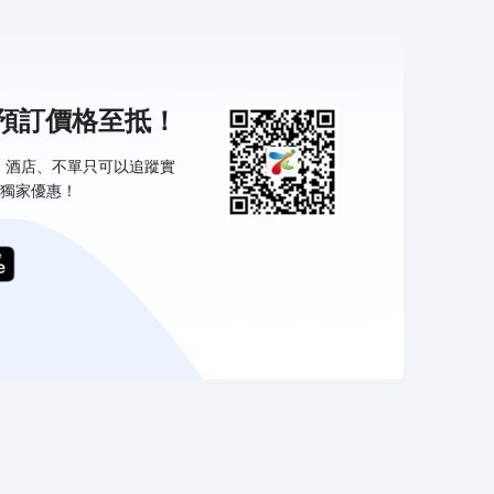
機預訂價格至抵！
票、酒店、不單只可以追蹤實
獨家優惠！