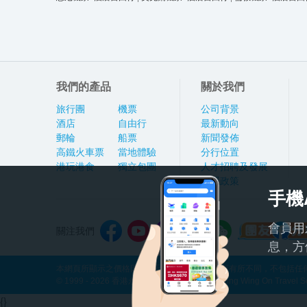
我們的產品
關於我們
旅行團
機票
公司背景
酒店
自由行
最新動向
郵輪
船票
新聞發佈
高鐵火車票
當地體驗
分行位置
港玩港食
獨立包團
人才招聘及發展
私隱政策
手機
會員用
關注我們
息，方
本網頁所顯示之價格因應產品種類及出發日期而有所不同，不包括任何
© 1999 - 2026 香港永安旅遊有限公司 Hong Kong Wing On Travel Servi
{}