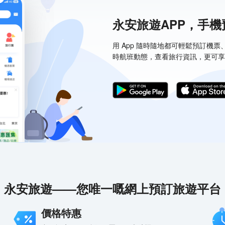
永安旅遊APP，手
用 App 隨時隨地都可輕鬆預訂機
時航班動態，查看旅行資訊，更可享
永安旅遊——您唯一嘅網上預訂旅遊平台
價格特惠