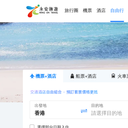
旅行團
機票
酒店
自由行
機票+酒店
船票+酒店
火車
出發地
目的地
選擇部分日期入住