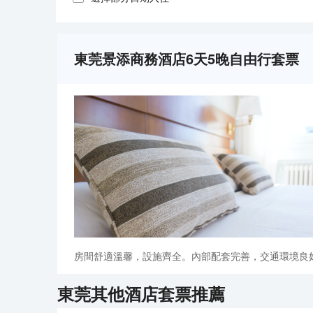
東莞景添商務酒店6天5晚自由行套票
房間舒適溫馨，設施齊全。內部配套完善，交通環境良
東莞
其他酒店套票推薦