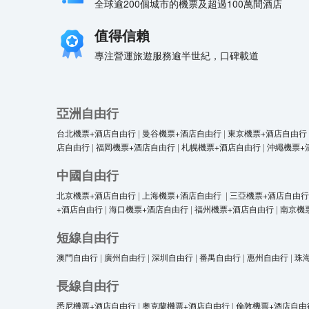
全球逾200個城市的機票及超過100萬間酒店
值得信賴
專注營運旅遊服務逾半世紀，口碑載道
亞洲自由行
台北機票+酒店自由行
|
曼谷機票+酒店自由行
|
東京機票+酒店自由行
店自由行
|
福岡機票+酒店自由行
|
札幌機票+酒店自由行
|
沖繩機票+
中國自由行
北京機票+酒店自由行
|
上海機票+酒店自由行
|
三亞機票+酒店自由行
+酒店自由行
|
海口機票+酒店自由行
|
福州機票+酒店自由行
|
南京機
短線自由行
澳門自由行
|
廣州自由行
|
深圳自由行
|
番禺自由行
|
惠州自由行
|
珠
長線自由行
悉尼機票+酒店自由行
|
奧克蘭機票+酒店自由行
|
倫敦機票+酒店自由