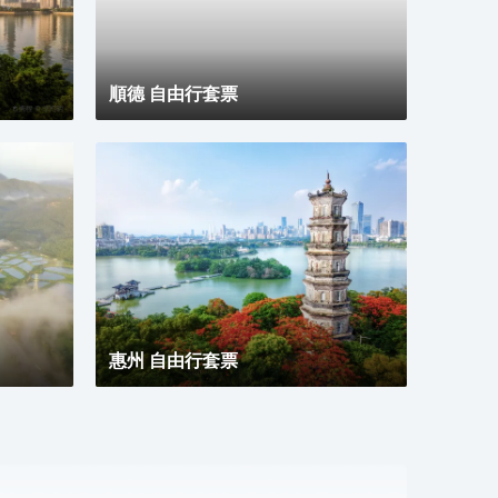
淋浴花灑、智能家電、千兆光纖無縫接入、wifi覆蓋。
務，
酒店同時配備地面停車場、智能機器人送物、中西自助
俱全
式早餐廳、多功能會議室、自助洗衣房及寬敞的閲讀會
體驗
友書吧等配套，為您提供一個自在、放鬆、休憩、充
捷、
電、會友的居停空間。同時自然、靜謐、温暖、樸實的
順德 自由行套票
入住體驗與您隨行，是您商務及旅行出行的優質選擇。
惠州 自由行套票