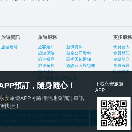
旅遊資訊
旅遊服務
更多服務
旅遊攻略
旅客須知
航班資料
會員登入
旅遊保險
航空公司資料
會員登記
旅遊禮券
惡劣天氣通知
會籍簡介
旅遊短片
簽證及入境須知
會員有賞
電子印花
精選優惠
旅行團報名及責任細則
APP預訂，隨身隨心！
下載永安旅遊
APP
永安旅遊APP可隨時隨地查詢訂單訊
便快捷！
稅項、燃油附加費、行政費、簽証費、服務費(旅行團適用)及其他應繳費用
ce Limited. All Rights Reserved. 牌照號碼: 350074