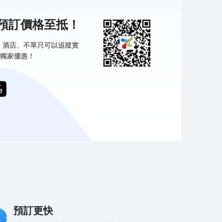
機預訂價格至抵！
票、酒店、不單只可以追蹤實
獨家優惠！
預訂更快