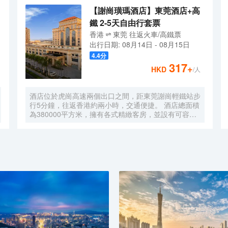
【謝崗璜瑪酒店】東莞酒店+高
鐵 2-5天自由行套票
香港
東莞
往返
火車/高鐵票
出行日期:
08月14日
-
08月15日
4.4
分
317
+
HKD
/人
酒店位於虎崗高速兩個出口之間，距東莞謝崗輕鐵站步
行5分鐘，往返香港約兩小時，交通便捷。 酒店總面積
為380000平方米，擁有各式精緻客房，並設有可容納
1000多人的多功能會議廳及宴會廳，設計新穎別緻。
酒店另設著名深井海韻燒鵝海鮮酒家、璜瑪會沐
足/SPA（水療健康中心）及採用先進的音響設備的
KTV，各項設施一應俱全，給您帶來上佳的入住體驗。