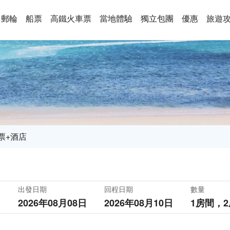
郵輪
船票
高鐵火車票
當地體驗
獨立包團
優惠
旅遊
票+酒店
出發日期
回程日期
數量
2026年08月08日
2026年08月10日
1房間，
2