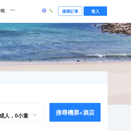
...
攻略
搜尋訂單
登入
搜尋機票+酒店
成人，
0
小童