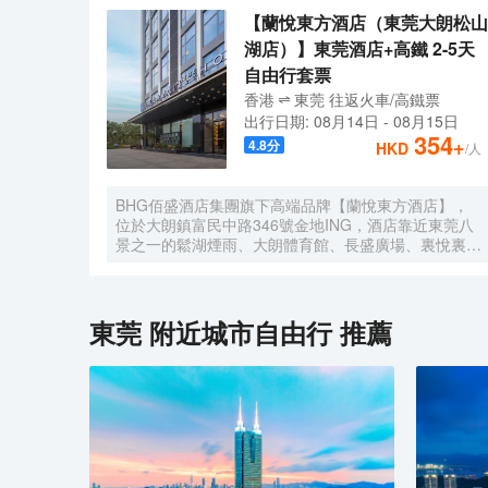
【蘭悅東方酒店（東莞大朗松山
湖店）】東莞酒店+高鐵 2-5天
自由行套票
香港
東莞
往返
火車/高鐵票
出行日期:
08月14日
-
08月15日
354
+
4.8
分
HKD
/人
BHG佰盛酒店集團旗下高端品牌【蘭悅東方酒店】，
位於大朗鎮富民中路346號金地ING，酒店靠近東莞八
景之一的鬆湖煙雨、大朗體育館、長盛廣場、裏悅裏購
物中心。酒店房間位於高樓層270度城景，酒店風格簡
約、智能小度系統、東寶床墊、大屏幕液晶數字電視、
迷你吧冰箱、特質佛手柑精油洗護用品、空氣淨化器
等。以優美的環境與細緻的服務讓客人在酒店有更好的
東莞
附近城市自由行 推薦
體驗。