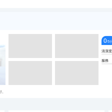
0
/5
清潔度
服務
好。