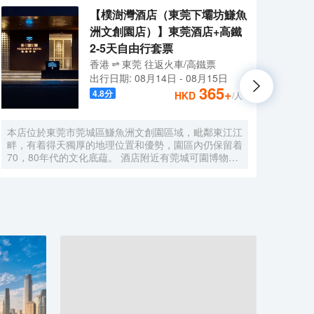
【樸澍灣酒店（東莞下壩坊鰜魚
洲文創園店）】東莞酒店+高鐵
2-5天自由行套票
香港
東莞
往返
火車/高鐵票
出行日期:
08月14日
-
08月15日
365
+
4.8
分
HKD
/人
本店位於東莞市莞城區鰜魚洲文創園區域，毗鄰東江江
歐斯
畔，有着得天獨厚的地理位置和優勢，園區內仍保留着
酒店
70，80年代的文化底藴。 酒店附近有莞城可園博物
子出
館、萬江下壩坊、工農八號創意園、萬科東江之星，距
捷核
離南城國貿、匯一城僅，東莞站、虎門高鐵站、深圳寶
停車
安機場、廣州國際白雲機場、酒店周圍生活設施完善有
店周
眾多餐飲、休閒飲品店、出行便利，吃喝玩樂一應俱
平高
全。 本店地理位置佳，希望創造「自然感官主義風
高鐵
格」將當地文化特色和自然風景融入，是以“隱逸於
踏上
市”為主題的高端酒店，周邊綠樹成蔭、具有自然氣
風景
息，酒店倡導貼心與質感兼具的服務態度，在每一個細
動或
節處給您更親切的體驗，能真實地為客人提供一個親近
壯美
自然的環境，使客人在入住酒店後可以享受到獨特的體
和深
驗。 酒店內部裝飾雅緻、臻於細節，擁有各類豪華客
刺激
房共計多間，酒店客房內配套設施一應俱全，三秒熱水
設施