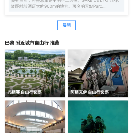
奧登酒店，將是您旅途中的不二選擇。GARE DE LYON站位
Restaurant Jean-François Piège）（西餐）也會讓您大吃
於距離該酒店大約900m的地方。著名的景點Parc
一驚，定會對肋骨牛排和法式小牛胸腺讚不絕口。 優美的環
Departemental des Cormailles、Moulin de la Tour和
境，再搭配上細緻周到的服務，酒店的休閒區定能滿足您的
Cinéma Pathé Quai d'Ivry均可步行很短距離到達.酒店對客
品質需求。品質保證的禮賓服務，讓您真正體驗賓至如歸的
房的裝飾十分考究，寬敞的房間，舒適的床，您可在這裏放
展開
享受。
鬆身心，享受貼心的服務。 酒店客房都配備有熨衣設備、冰
箱，微波爐，碗碟，熱水壺，房內保險箱和空調。浴室內提
供吹風機，拖鞋牙具可向前台索取，讓您感受到賓至如歸的
巴黎
附近城市自由行 推薦
享受。酒店設有咖啡廳提供24小時免費熱飲和純淨水，旅客
想要在自己的房間邊聽音樂邊享受美食，只需呼叫送餐服
務。 酒店提供的休閒設施，旨在為旅客營造多姿多彩、奢華
完美的住宿體驗。酒店設有24小時前台諮詢服務，為下榻至
此的您提供最貼心的行程安排。
凡爾賽 自由行套票
阿爾克伊 自由行套票