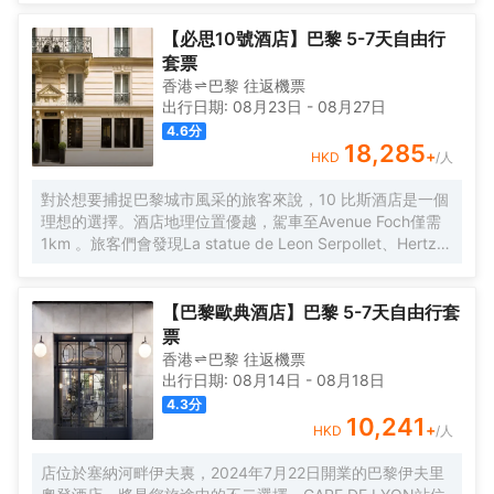
一步提升您的體驗。我們的專業團隊將竭誠為您服務，並照
顧到每一個細節。盡情享受您的入住時光吧！
【必思10號酒店】巴黎 5-7天自由行
套票
香港
巴黎
往返
機票
出行日期:
08月23日
-
08月27日
4.6
分
18,285
+
HKD
/人
對於想要捕捉巴黎城市風采的旅客來說，10 比斯酒店是一個
理想的選擇。酒店地理位置優越，駕車至Avenue Foch僅需
1km 。旅客們會發現La statue de Leon Serpollet、Hertz
Ride Paris和巴黎大會堂距離酒店都不遠。 客房內的所有設
施都是經過精心的考慮和安排，包括熨衣設備、房內保險箱
和空調，滿足您入住需求的同時又能增添家的温馨感。服務
【巴黎歐典酒店】巴黎 5-7天自由行套
人員會提前為您準備好電熱水壺，以滿足您的飲水需求。倘
票
若您在忙碌的一天後想在自己的客房內放鬆，提供吹風機的
香港
巴黎
往返
機票
客房浴室是不錯的選擇。在空閒的時候，去酒吧喝杯飲品放
出行日期:
08月14日
-
08月18日
鬆一下是不錯的選擇。如果旅客想在自己的房間舒適的用
4.3
分
餐，酒店可提供客房服務。酒店周邊的美食也等待着您的探
10,241
+
HKD
/人
索，Alain Ducasse au Plaza Athenee（Alain Ducasse au
Plaza Athénée）（西餐）會供應一流的推薦美味龍蝦，Kei
店位於塞納河畔伊夫裏，2024年7月22日開業的巴黎伊夫里
Restaurant（西餐）和Le Grand Restaurant（Le Grand