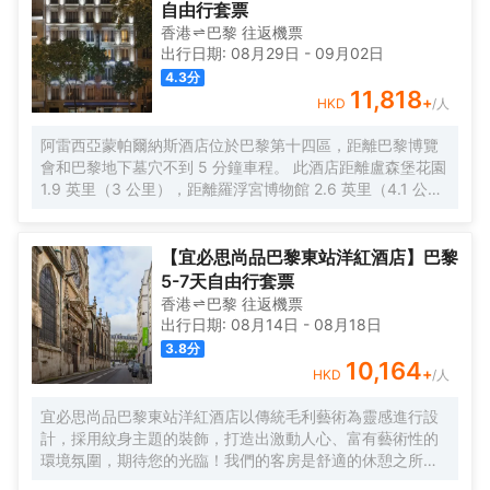
自由行套票
香港
巴黎
往返
機票
出行日期:
08月29日
-
09月02日
4.3
分
11,818
+
HKD
/人
阿雷西亞蒙帕爾納斯酒店位於巴黎第十四區，距離巴黎博覽
會和巴黎地下墓穴不到 5 分鐘車程。 此酒店距離盧森堡花園
1.9 英里（3 公里），距離羅浮宮博物館 2.6 英里（4.1 公
里）。 您可到露台和花園欣賞美景，還可利用免費 WiFi等服
務和設施。此酒店的其他特色包括禮賓服務和宴會廳。 特色
服務/設施包括乾洗/洗衣服務、24 小時前台服務和多語言服
【宜必思尚品巴黎東站洋紅酒店】巴黎
務。 酒店有 69 間客房，提供平板電視。提供免費無線網
5-7天自由行套票
絡，方便您與朋友保持聯繫；衞星頻道可滿足您的娛樂需
香港
巴黎
往返
機票
求。配備浴缸或淋浴的私人浴室提供免費洗浴用品和吹風
出行日期:
08月14日
-
08月18日
機。便利設施包括保險箱和書桌，以及帶有免費市內通話的
3.8
分
電話。
10,164
+
HKD
/人
宜必思尚品巴黎東站洋紅酒店以傳統毛利藝術為靈感進行設
計，採用紋身主題的裝飾，打造出激動人心、富有藝術性的
環境氛圍，期待您的光臨！我們的客房是舒適的休憩之所，
是充滿活力的傑作。您還可以享用美味豐盛的自助早餐，進