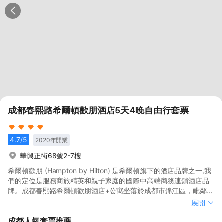
成都春熙路希爾頓歡朋酒店5天4晚自由行套票
4.7
/5
2020
年開業
華興正街68號2-7樓
希爾頓歡朋 (Hampton by Hilton) 是希爾頓旗下的酒店品牌之一,我
們的定位是服務商旅精英和親子家庭的國際中高端商務連鎖酒店品
牌。成都春熙路希爾頓歡朋酒店+公寓坐落於成都市錦江區，毗鄰春
熙路商業區、天府廣場、IFS、遠洋太古裏、四川科技館、市體育中
希爾頓歡朋 (Hampton by Hilton) 是希爾頓旗下的酒店品牌之一,我
展開
心，距離成都火車北站僅20分鐘車程，雙流機場僅30分鐘車程，周
們的定位是服務商旅精英和親子家庭的國際中高端商務連鎖酒店品
成都
人氣套票推薦
邊有地鐵站2號線、3號線、4號線市二醫院站、春熙路站，從酒店
牌。成都春熙路希爾頓歡朋酒店+公寓坐落於成都市錦江區，毗鄰春