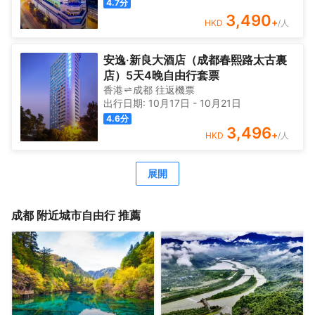
4.7
分
3,490
+
HKD
/人
安逸·新良大酒店（成都春熙路太古裏
店）5天4晚自由行套票
香港
成都
往返
機票
出行日期:
10月17日
-
10月21日
4.6
分
3,496
+
HKD
/人
展開
成都
附近城市自由行 推薦