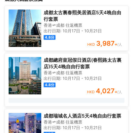
出發前往成都各個熱門景點及交通樞紐均十分便利。設計風格時尚
熙路商業區、天府廣場、IFS、遠洋太古裏、四川科技館、市體育中
簡約，強調以人為本的設計理念，將功能實用性與形式美觀性完美
心，距離成都火車北站僅20分鐘車程，雙流機場僅30分鐘車程，周
成都太古裏春熙美居酒店5天4晚自由
結合。環境優雅，追求國際化品味與風格，關注服務體驗，讓所有
邊有地鐵站2號線、3號線、4號線市二醫院站、春熙路站，從酒店
行套票
顧客在旅途中感受到親朋的温暖，温馨舒適的客房、功能豐富的會
出發前往成都各個熱門景點及交通樞紐均十分便利。設計風格時尚
香港
成都
往返
機票
議室、樂動健身房以及口味純正的健康格調餐廳…… 貼心的服務只
簡約，強調以人為本的設計理念，將功能實用性與形式美觀性完美
出行日期:
10月17日
-
10月21日
為更懂你，希爾頓歡朋，讓你的每一次入住都倍感舒適，快樂從此
結合。環境優雅，追求國際化品味與風格，關注服務體驗，讓所有
4.8
分
簡單！
顧客在旅途中感受到親朋的温暖，温馨舒適的客房、功能豐富的會
3,987
+
HKD
/人
議室、樂動健身房以及口味純正的健康格調餐廳…… 貼心的服務只
為更懂你，希爾頓歡朋，讓你的每一次入住都倍感舒適，快樂從此
簡單！
成都總府皇冠假日酒店(春熙路太古裏
店)5天4晚自由行套票
香港
成都
往返
機票
出行日期:
10月17日
-
10月21日
4.8
分
4,027
+
HKD
/人
成都瑞城名人酒店5天4晚自由行套票
香港
成都
往返
機票
出行日期:
10月17日
-
10月21日